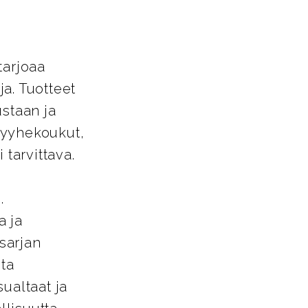
tarjoaa
a. Tuotteet
ustaan ja
pyyhekoukut,
 tarvittava.
.
a ja
-sarjan
sta
ualtaat ja