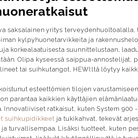
huoneratkaisut
ava saksalainen yritys terveydenhuoltoalalla, 
oiman kylpyhuonetarvikkeita ja rakennusheloj
uja korkealaatuisesta suunnittelustaan, laad
tään. Olipa kyseessä saippua-annostelijat, 
ineet tai suihkutangot, HEWI:ltä löytyy kaikki
koistunut esteettömien tilojen varustamiseen
 on parantaa kaikkien käyttäjien elämänlaatu
ä. Innovatiiviset ratkaisut, kuten System 900 
t suihkupidikkeet
ja tukikahvat, tekevät arje
a turvallisempaa. Lisäksi tuotteet, kuten pes