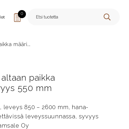
0
dot
HAE
ikka määri...
 altaan paikka
yvyys 550 mm
S, leveys 850 – 2600 mm, hana-
ettävissä leveyssuunnassa, syvyys
Tamsale Oy