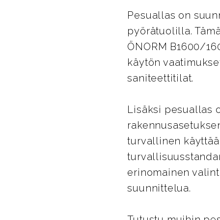
Pesuallas on suunn
pyörätuolilla. Täm
ÖNORM B1600/1601 
käytön vaatimukset 
saniteettitilat.
Lisäksi pesuallas o
rakennusasetuksen 
turvallinen käyttää
turvallisuusstandar
erinomainen valinta
suunnittelua.
Tutustu muihin pe