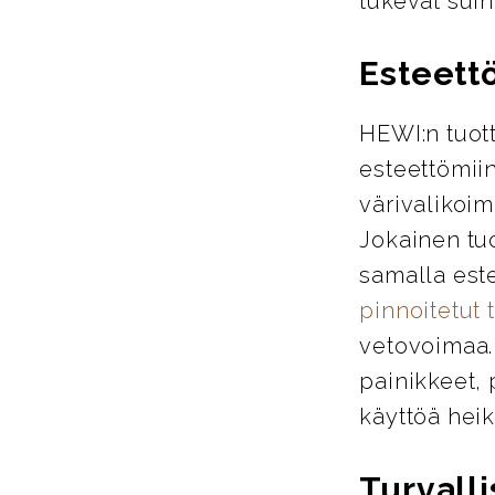
tukevat suih
Esteett
HEWI:n tuott
esteettömiin
värivalikoim
Jokainen tu
samalla este
pinnoitetut 
vetovoimaa. 
painikkeet, 
käyttöä heik
Turvalli