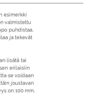
en esimerkki
on valmistettu
ppo puhdistaa.
laa ja tekevät
n lisätä tai
en erilaisiin
utta se voidaan
ttäin joustavan
vyys on 100 mm,