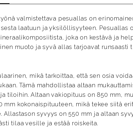
ustyönä valmistettava pesuallas on erinomain
sesta laatuun ja yksilöllisyyteen. Pesuallas 
ineraalikomposiitista, joka on kestävä ja hel
en muoto ja syvä allas tarjoavat runsaasti ti
arinen, mikä tarkoittaa, että sen osia voidaa
kaan. Tämä mahdollistaa altaan mukauttamis
 ja tiloihin. Altaan vakiopituus on 850 mm, m
0 mm kokonaispituuteen, mikä tekee siitä eri
ille. Allastason syvyys on 550 mm ja altaan sy
sti tilaa vesille ja estää roiskeita.