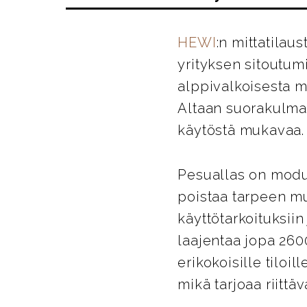
HEWI
:n mittatila
yrityksen sitoutumi
alppivalkoisesta m
Altaan suorakulmain
käytöstä mukavaa.
Pesuallas on modula
poistaa tarpeen mu
käyttötarkoituksiin
laajentaa jopa 260
erikokoisille tilo
mikä tarjoaa riittävä