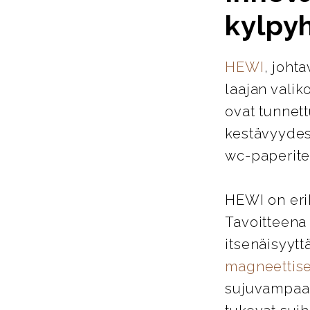
kylpy
HEWI
, joht
laajan valik
ovat tunnett
kestävyydes
wc-paperitel
HEWI on eri
Tavoitteena
itsenäisyytt
magneettise
sujuvampaa j