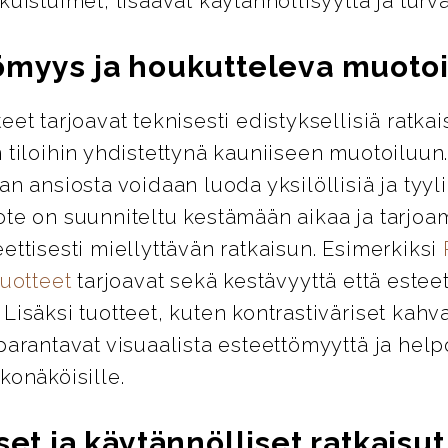
kuistuimet, lisäävät käytännöllisyyttä ja turva
ömyys ja houkutteleva muotoi
eet tarjoavat teknisesti edistyksellisiä ratkai
 tiloihin yhdistettynä kauniiseen muotoiluun
an ansiosta voidaan luoda yksilöllisiä ja tyylik
ote on suunniteltu kestämään aikaa ja tarjo
ettisesti miellyttävän ratkaisun. Esimerkiksi
tuotteet
tarjoavat sekä kestävyyttä että esteet
Lisäksi tuotteet, kuten kontrastiväriset kahva
parantavat visuaalista esteettömyyttä ja help
konäköisille.
set ja käytännölliset ratkaisut