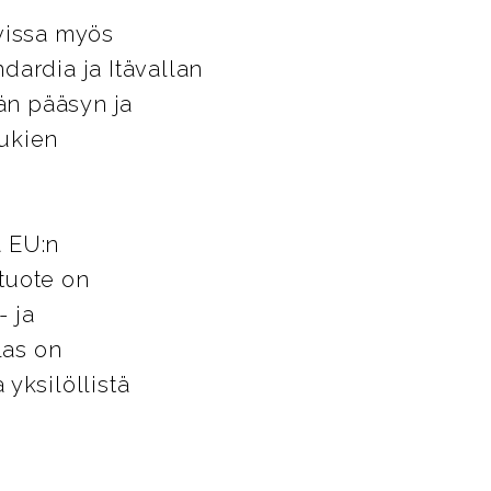
avissa myös
dardia ja Itävallan
än pääsyn ja
lukien
ä EU:n
tuote on
- ja
las on
 yksilöllistä