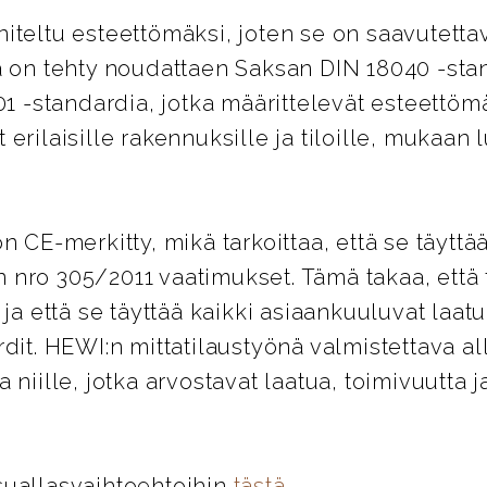
iteltu esteettömäksi, joten se on saavutett
ä on tehty noudattaen Saksan DIN 18040 -stan
-standardia, jotka määrittelevät esteettöm
erilaisille rakennuksille ja tiloille, mukaan 
n CE-merkitty, mikä tarkoittaa, että se täyttä
nro 305/2011 vaatimukset. Tämä takaa, että 
 ja että se täyttää kaikki asiaankuuluvat laatu
dit. HEWI:n mittatilaustyönä valmistettava al
 niille, jotka arvostavat laatua, toimivuutta ja
suallasvaihtoehtoihin
tästä
.