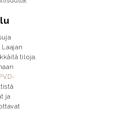
llisuutta.
lu
suja
. Laajan
käitä tiloja.
amaan
PVD-
tistä
t ja
ottavat