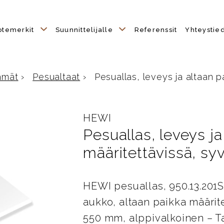
otemerkit
Suunnittelijalle
Referenssit
Yhteystie
hmät
›
Pesualtaat
›
Pesuallas, leveys ja altaan pa
HEWI
Pesuallas, leveys ja
määritettävissä, s
HEWI pesuallas, 950.13.201
aukko, altaan paikka määrit
550 mm, alppivalkoinen – 