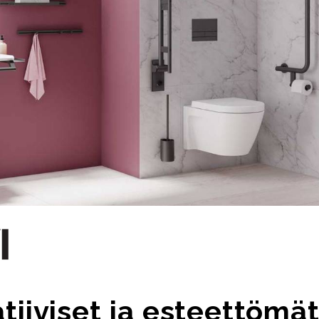
tiiviset ja esteettömä