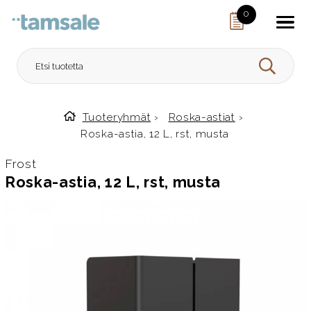
Skip to content
0
HAE
Tuoteryhmät
›
Roska-astiat
›
Etusivulle
Roska-astia, 12 L, rst, musta
Frost
Roska-astia, 12 L, rst, musta