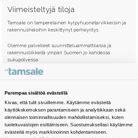
Viimeisteltyjä tiloja
Tamsale on tamperelainen kylpyhuonetarvikkeisiin ja
rakennusheloihin keskittynyt perheyritys.
Olemme palvelleet suunnitteluammattilaisia ja
rakennusliikkeitä ympäri Suomen jo kahdessa
sukupolvessa.
Ota yhteyttä - autamme mielellämme
Tuotekuvastot
Parempaa sisältöä evästeillä
Kivaa, että tulit sivuillemme. Käytämme evästeitä
Instagram
käyttökokemuksen parantamiseen ja analytiikkaan sekä
BIM-objektit
olennaisen toiminnallisuuden mahdollistamiseksi, kuten
tuotekuvastojen esittämiseen. Suostumuksellasi käytämme
Yhteystiedot
evästeitä myös markkinoinnin kohdentamiseen.