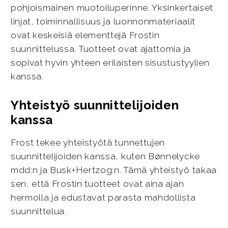
pohjoismainen muotoiluperinne. Yksinkertaiset
linjat, toiminnallisuus ja luonnonmateriaalit
ovat keskeisiä elementtejä Frostin
suunnittelussa. Tuotteet ovat ajattomia ja
sopivat hyvin yhteen erilaisten sisustustyylien
kanssa.
Yhteistyö suunnittelijoiden
kanssa
Frost tekee yhteistyötä tunnettujen
suunnittelijoiden kanssa, kuten Bønnelycke
mdd:n ja Busk+Hertzog:n. Tämä yhteistyö takaa
sen, että Frostin tuotteet ovat aina ajan
hermolla ja edustavat parasta mahdollista
suunnittelua.