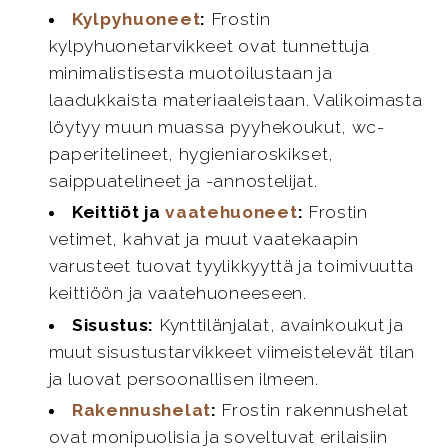
Kylpyhuoneet
:
Frostin
kylpyhuonetarvikkeet ovat tunnettuja
minimalistisesta muotoilustaan ja
laadukkaista materiaaleistaan. Valikoimasta
löytyy muun muassa pyyhekoukut, wc-
paperitelineet, hygieniaroskikset,
saippuatelineet ja -annostelijat.
Keittiöt ja
vaatehuoneet
:
Frostin
vetimet, kahvat ja muut vaatekaapin
varusteet tuovat tyylikkyyttä ja toimivuutta
keittiöön ja vaatehuoneeseen.
Sisustus:
Kynttilänjalat, avainkoukut ja
muut sisustustarvikkeet viimeistelevät tilan
ja luovat persoonallisen ilmeen.
Rakennushelat
:
Frostin rakennushelat
ovat monipuolisia ja soveltuvat erilaisiin