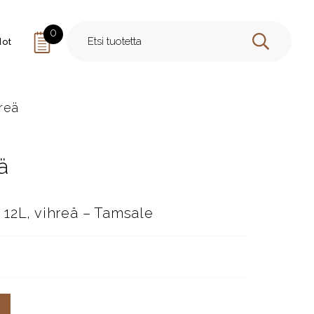
0
dot
HAE
hreä
ä
12L, vihreä – Tamsale