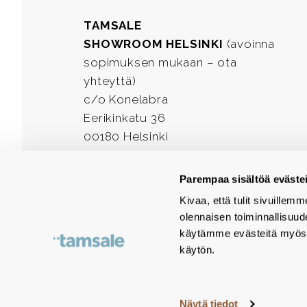
TAMSALE
SHOWROOM HELSINKI
(avoinna
sopimuksen mukaan – ota
yhteyttä)
c/o Konelabra
Eerikinkatu 36
00180 Helsinki
Puh. 03-3124 4200
Parempaa sisältöä evästei
Facebook
LinkedIn
Instagram
Kivaa, että tulit sivuill
olennaisen toiminnallisuu
käytämme evästeitä myös 
käytön.
© Tamsale 2026
Näytä tiedot