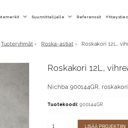
otemerkit
Suunnittelijalle
Referenssit
Yhteystie
Tuoteryhmät
›
Roska-astiat
›
Roskakori 12L, vi
tusivulle
Roskakori 12L, vihre
Nichba 900144GR, roskakori 
Tuotekoodi:
900144GR
LISÄÄ PROJEKTIIN