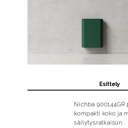
Esittely
Nichba 900144GR p
kompakti koko ja m
säilytysratkaisun.