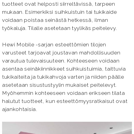
tuotteet ovat helposti siirreltävissä, tarpeen
mukaan. Esimerkiksi suihkuistuin tai tukikaide
voidaan poistaa seinästä hetkessä, ilman
työkaluja. Tilalle asetetaan tyylikäs peitelevy.
Hewi Mobile -sarjan esteettömien tilojen
varusteet tarjoavat joustavan mahdollisuuden
varautua tulevaisuuteen. Kohteeseen voidaan
asentaa seinäkiinnikkeet suihkuistuimia, taittuvia
tukikaiteita ja tukikahvoja varten ja niiden päälle
asetetaan sisustustyylin mukaiset peitelevyt.
Myöhemmin kohteeseen voidaan erikseen tilata
halutut tuotteet, kun esteettömyysratkaisut ovat
ajankohtaisia.