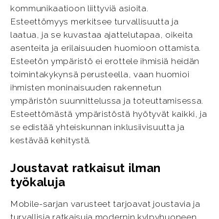
kommunikaatioon liittyviä asioita.
Esteettömyys merkitsee turvallisuutta ja
laatua, ja se kuvastaa ajattelutapaa, oikeita
asenteita ja erilaisuuden huomioon ottamista.
Esteetön ympäristö ei erottele ihmisiä heidän
toimintakykynsä perusteella, vaan huomioi
ihmisten moninaisuuden rakennetun
ympäristön suunnittelussa ja toteuttamisessa.
Esteettömästä ympäristöstä hyötyvät kaikki, ja
se edistää yhteiskunnan inklusiivisuutta ja
kestävää kehitystä.
Joustavat ratkaisut ilman
työkaluja
Mobile-sarjan varusteet tarjoavat joustavia ja
turvallisia ratkaisuja modernin kylpyhuoneen