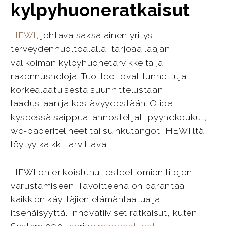
kylpyhuoneratkaisut
HEWI
, johtava saksalainen yritys
terveydenhuoltoalalla, tarjoaa laajan
valikoiman kylpyhuonetarvikkeita ja
rakennusheloja. Tuotteet ovat tunnettuja
korkealaatuisesta suunnittelustaan,
laadustaan ja kestävyydestään. Olipa
kyseessä saippua-annostelijat, pyyhekoukut,
wc-paperitelineet tai suihkutangot, HEWI:ltä
löytyy kaikki tarvittava.
HEWI on erikoistunut esteettömien tilojen
varustamiseen. Tavoitteena on parantaa
kaikkien käyttäjien elämänlaatua ja
itsenäisyyttä. Innovatiiviset ratkaisut, kuten