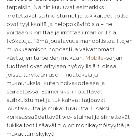
tarpeisiin. Näihin kuuluvat esimerkiksi
irrotettavat suihkuistuimet ja tukikaiteet, jotka
ovat tyylikkäitä ja helppokäyttöisiä – ne
voidaan kiinnittää ja irrottaa ilman erillisiä
työkaluja. Tämä joustavuus mahdollistaa tilojen
muokkaamisen nopeasti ja vaivattomasti
käyttäjien tarpeiden mukaan.
Mobile
-sarjan
tuotteet ovat erityisen hyödyllisiä tiloissa,
joissa tarvitaan usein muutoksia ja
mukautuksia, kuten hoivakodeissa ja
sairaaloissa. Esimerkiksi irrotettavat
suihkuistuimet ja tukikahvat tarjoavat
joustavuutta ja mukautuvuutta. Lisäksi
korkeussäädettävät wc-istuimet ja siirrettävät
tukikaiteet lisäävät tilojen monikäyttöisyyttä ja
mukautumiskykyä.