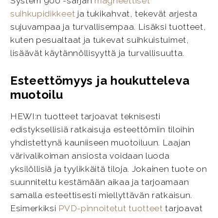
System 900 -sarjan
magneettiset
suihkupidikkeet
ja tukikahvat, tekevät arjesta
sujuvampaa ja turvallisempaa. Lisäksi tuotteet,
kuten pesualtaat ja tukevat suihkuistuimet,
lisäävät käytännöllisyyttä ja turvallisuutta.
Esteettömyys ja houkutteleva
muotoilu
HEWI:n tuotteet tarjoavat teknisesti
edistyksellisiä ratkaisuja esteettömiin tiloihin
yhdistettynä kauniiseen muotoiluun. Laajan
värivalikoiman ansiosta voidaan luoda
yksilöllisiä ja tyylikkäitä tiloja. Jokainen tuote on
suunniteltu kestämään aikaa ja tarjoamaan
samalla esteettisesti miellyttävän ratkaisun.
Esimerkiksi
PVD-pinnoitetut tuotteet
tarjoavat