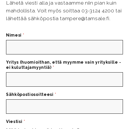
Lähetä viesti alla ja vastaamme niin pian kuin
mahdollista. Voit myös soittaa 03-3124 4200 tai
lähettää sähköpostia tampere@tamsale.fi.
Nimesi
*
Yritys (huomioithan, että myymme vain yrityksille -
ei kuluttajamyyntiä)
*
Sähköpostiosoitteesi
*
Viestisi
*