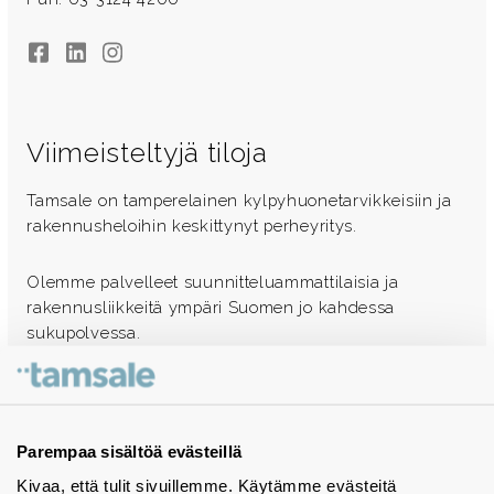
Facebook
LinkedIn
Instagram
Viimeisteltyjä tiloja
Tamsale on tamperelainen kylpyhuonetarvikkeisiin ja
rakennusheloihin keskittynyt perheyritys.
Olemme palvelleet suunnitteluammattilaisia ja
rakennusliikkeitä ympäri Suomen jo kahdessa
sukupolvessa.
Ota yhteyttä - autamme mielellämme
Tuotekuvastot
Parempaa sisältöä evästeillä
Kivaa, että tulit sivuillemme. Käytämme evästeitä
Instagram