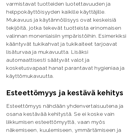
varmistavat tuotteiden luotettavuuden ja
helppokäyttöisyyden kaikille käyttäjille.
Mukavuus ja käytännöllisyys ovat keskeisiä
tekijöitä, jotka tekevät tuotteista erinomaisen
valinnan monenlaisiin ympäristöihin. Esimerkiksi
kääntyvät tukikahvat ja tukikaiteet tarjoavat
lisäturvaa ja mukavuutta. Lisäksi
automaattisesti säätyvät valot ja
kosketusvapaat hanat parantavat hygieniaa ja
käyttömukavuutta.
Esteettömyys ja kestävä kehitys
Esteettömyys nähdään yhdenvertaisuutena ja
osana kestävää kehitystä. Se ei koske vain
liikkumisen esteettömyyttä, vaan myös
näkemiseen, kuulemiseen, ymmärtämiseen ja