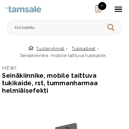
Skip to content
0
HAE
Tuoteryhmät
›
Tukikaiteet
›
Etusivulle
Seinäkiinnike, mobile taittuva tukikaide...
HEWI
Seinäkiinnike, mobile taittuva
tukikaide, rst, tummanharmaa
helmiäisefekti