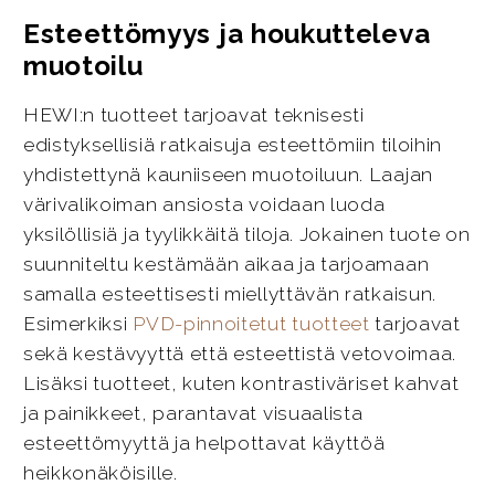
Esteettömyys ja houkutteleva
muotoilu
HEWI:n tuotteet tarjoavat teknisesti
edistyksellisiä ratkaisuja esteettömiin tiloihin
yhdistettynä kauniiseen muotoiluun. Laajan
värivalikoiman ansiosta voidaan luoda
yksilöllisiä ja tyylikkäitä tiloja. Jokainen tuote on
suunniteltu kestämään aikaa ja tarjoamaan
samalla esteettisesti miellyttävän ratkaisun.
Esimerkiksi
PVD-pinnoitetut tuotteet
tarjoavat
sekä kestävyyttä että esteettistä vetovoimaa.
Lisäksi tuotteet, kuten kontrastiväriset kahvat
ja painikkeet, parantavat visuaalista
esteettömyyttä ja helpottavat käyttöä
heikkonäköisille.