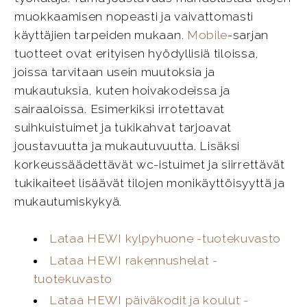
muokkaamisen nopeasti ja vaivattomasti
käyttäjien tarpeiden mukaan.
Mobile
-sarjan
tuotteet ovat erityisen hyödyllisiä tiloissa,
joissa tarvitaan usein muutoksia ja
mukautuksia, kuten hoivakodeissa ja
sairaaloissa. Esimerkiksi irrotettavat
suihkuistuimet ja tukikahvat tarjoavat
joustavuutta ja mukautuvuutta. Lisäksi
korkeussäädettävät wc-istuimet ja siirrettävät
tukikaiteet lisäävät tilojen monikäyttöisyyttä ja
mukautumiskykyä.
Lataa HEWI kylpyhuone -tuotekuvasto
Lataa HEWI rakennushelat -
tuotekuvasto
Lataa HEWI päiväkodit ja koulut -