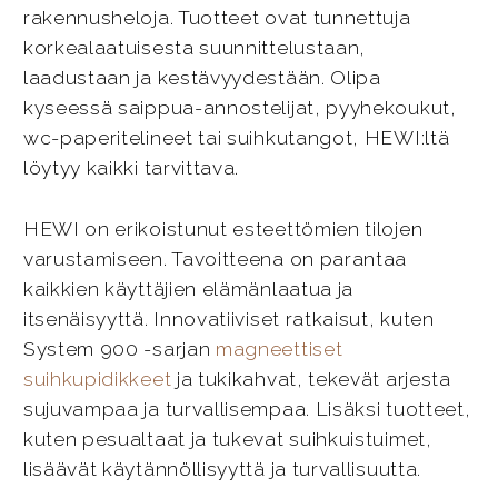
rakennusheloja. Tuotteet ovat tunnettuja
korkealaatuisesta suunnittelustaan,
laadustaan ja kestävyydestään. Olipa
kyseessä saippua-annostelijat, pyyhekoukut,
wc-paperitelineet tai suihkutangot, HEWI:ltä
löytyy kaikki tarvittava.
HEWI on erikoistunut esteettömien tilojen
varustamiseen. Tavoitteena on parantaa
kaikkien käyttäjien elämänlaatua ja
itsenäisyyttä. Innovatiiviset ratkaisut, kuten
System 900 -sarjan
magneettiset
suihkupidikkeet
ja tukikahvat, tekevät arjesta
sujuvampaa ja turvallisempaa. Lisäksi tuotteet,
kuten pesualtaat ja tukevat suihkuistuimet,
lisäävät käytännöllisyyttä ja turvallisuutta.