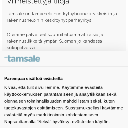
Viimeisteltyjä tiloja
Tamsale on tamperelainen kylpyhuonetarvikkeisiin ja
rakennusheloihin keskittynyt perheyritys.
Olemme palvelleet suunnitteluammattilaisia ja
rakennusliikkeitä ympäri Suomen jo kahdessa
sukupolvessa.
Ota yhteyttä - autamme mielellämme
Tuotekuvastot
Parempaa sisältöä evästeillä
Kivaa, että tulit sivuillemme. Käytämme evästeitä
Instagram
käyttökokemuksen parantamiseen ja analytiikkaan sekä
BIM-objektit
olennaisen toiminnallisuuden mahdollistamiseksi, kuten
tuotekuvastojen esittämiseen. Suostumuksellasi käytämme
Yhteystiedot
evästeitä myös markkinoinnin kohdentamiseen.
Napsauttamalla "Selvä" hyväksyt evästeiden käytön.
Tiedotteet