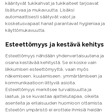
kääntyvät tukikahvat ja tukikaiteet tarjoavat
lisäturvaa ja mukavuutta. Lisäksi
automaattisesti säätyvät valot ja
kosketusvapaat hanat parantavat hygieniaa ja
käyttömukavuutta.
Esteettömyys ja kestävä kehitys
Esteettömyys nähdään yhdenvertaisuutena ja
osana kestävää kehitystä. Se ei koske vain
liikkumisen esteettömyyttä, vaan myös
näkemiseen, kuulemiseen, ymmärtämiseen ja
kommunikaatioon liittyviä asioita.
Esteettömyys merkitsee turvallisuutta ja
laatua, ja se kuvastaa ajattelutapaa, oikeita
asenteita ja erilaisuuden huomioon ottamista.
Esteetön ympäristö ei erottele ihmisiä heidän