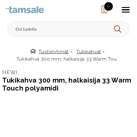
Skip to content
0
HAE
Tuoteryhmät
›
Tukikahvat
›
Etusivulle
Tukikahva 300 mm, halkaisija 33 Warm Tou...
HEWI
Tukikahva 300 mm, halkaisija 33 Warm
Touch polyamidi