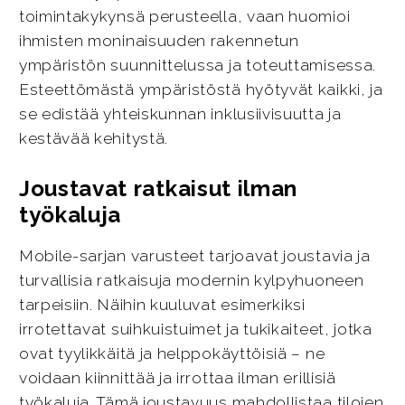
toimintakykynsä perusteella, vaan huomioi
ihmisten moninaisuuden rakennetun
ympäristön suunnittelussa ja toteuttamisessa.
Esteettömästä ympäristöstä hyötyvät kaikki, ja
se edistää yhteiskunnan inklusiivisuutta ja
kestävää kehitystä.
Joustavat ratkaisut ilman
työkaluja
Mobile-sarjan varusteet tarjoavat joustavia ja
turvallisia ratkaisuja modernin kylpyhuoneen
tarpeisiin. Näihin kuuluvat esimerkiksi
irrotettavat suihkuistuimet ja tukikaiteet, jotka
ovat tyylikkäitä ja helppokäyttöisiä – ne
voidaan kiinnittää ja irrottaa ilman erillisiä
työkaluja. Tämä joustavuus mahdollistaa tilojen