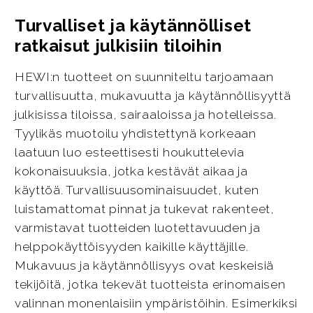
Turvalliset ja käytännölliset
ratkaisut julkisiin tiloihin
HEWI:n tuotteet on suunniteltu tarjoamaan
turvallisuutta, mukavuutta ja käytännöllisyyttä
julkisissa tiloissa, sairaaloissa ja hotelleissa.
Tyylikäs muotoilu yhdistettynä korkeaan
laatuun luo esteettisesti houkuttelevia
kokonaisuuksia, jotka kestävät aikaa ja
käyttöä. Turvallisuusominaisuudet, kuten
luistamattomat pinnat ja tukevat rakenteet,
varmistavat tuotteiden luotettavuuden ja
helppokäyttöisyyden kaikille käyttäjille.
Mukavuus ja käytännöllisyys ovat keskeisiä
tekijöitä, jotka tekevät tuotteista erinomaisen
valinnan monenlaisiin ympäristöihin. Esimerkiksi