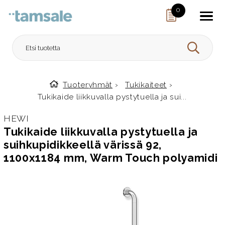
Skip to content
0
HAE
Tuoteryhmät
›
Tukikaiteet
›
Etusivulle
Tukikaide liikkuvalla pystytuella ja sui...
HEWI
Tukikaide liikkuvalla pystytuella ja
suihkupidikkeellä värissä 92,
1100x1184 mm, Warm Touch polyamidi