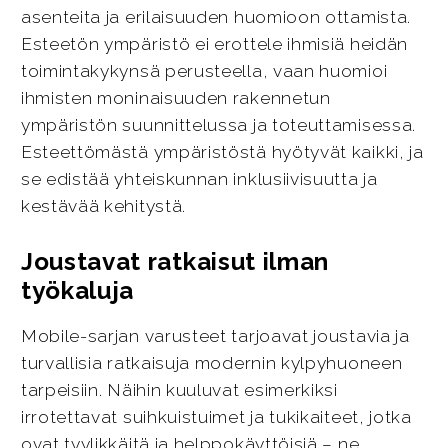
asenteita ja erilaisuuden huomioon ottamista.
Esteetön ympäristö ei erottele ihmisiä heidän
toimintakykynsä perusteella, vaan huomioi
ihmisten moninaisuuden rakennetun
ympäristön suunnittelussa ja toteuttamisessa.
Esteettömästä ympäristöstä hyötyvät kaikki, ja
se edistää yhteiskunnan inklusiivisuutta ja
kestävää kehitystä.
Joustavat ratkaisut ilman
työkaluja
Mobile-sarjan varusteet tarjoavat joustavia ja
turvallisia ratkaisuja modernin kylpyhuoneen
tarpeisiin. Näihin kuuluvat esimerkiksi
irrotettavat suihkuistuimet ja tukikaiteet, jotka
ovat tyylikkäitä ja helppokäyttöisiä – ne