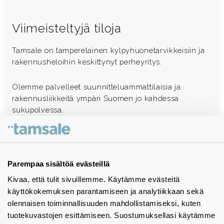
Viimeisteltyjä tiloja
Tamsale on tamperelainen kylpyhuonetarvikkeisiin ja
rakennusheloihin keskittynyt perheyritys.
Olemme palvelleet suunnitteluammattilaisia ja
rakennusliikkeitä ympäri Suomen jo kahdessa
sukupolvessa.
Ota yhteyttä - autamme mielellämme
Tuotekuvastot
Parempaa sisältöä evästeillä
Kivaa, että tulit sivuillemme. Käytämme evästeitä
Instagram
käyttökokemuksen parantamiseen ja analytiikkaan sekä
BIM-objektit
olennaisen toiminnallisuuden mahdollistamiseksi, kuten
tuotekuvastojen esittämiseen. Suostumuksellasi käytämme
Yhteystiedot