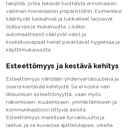
tekijöitä, jotka tekevät tuotteista erinomaisen
valinnan monenlaisiin ympäristöihin. Esimerkiksi
kääntyvät tukikahvat ja tukikaiteet tarjoavat
lisäturvaa ja mukavuutta. Lisäksi
automaattisesti säätyvät valot ja
kosketusvapaat hanat parantavat hygieniaa ja
käyttömukavuutta.
Esteettömyys ja kestävä kehitys
Esteettömyys nähdään yhdenvertaisuutena ja
osana kestävää kehitystä. Se ei koske vain
liikkumisen esteettömyyttä, vaan myös
näkemiseen, kuulemiseen, ymmärtämiseen ja
kommunikaatioon liittyviä asioita.
Esteettömyys merkitsee turvallisuutta ja
laatua, ja se kuvastaa ajattelutapaa, oikeita