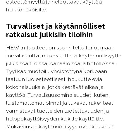
esteettömyyttä ja helpottavat käyttöä
heikkonäköisille.
Turvalliset ja käytännölliset
ratkaisut julkisiin tiloihin
HEWI:n tuotteet on suunniteltu tarjoamaan
turvallisuutta, mukavuutta ja käytännöllisyyttä
julkisissa tiloissa, sairaaloissa ja hotelleissa.
Tyylikäs muotoilu yhdistettynä korkeaan
laatuun luo esteettisesti houkuttelevia
kokonaisuuksia, jotka kestävät aikaa ja
käyttöä. Turvallisuusominaisuudet, kuten
luistamattomat pinnat ja tukevat rakenteet,
varmistavat tuotteiden luotettavuuden ja
helppokäyttöisyyden kaikille käyttäjille.
Mukavuus ja käytännöllisyys ovat keskeisiä