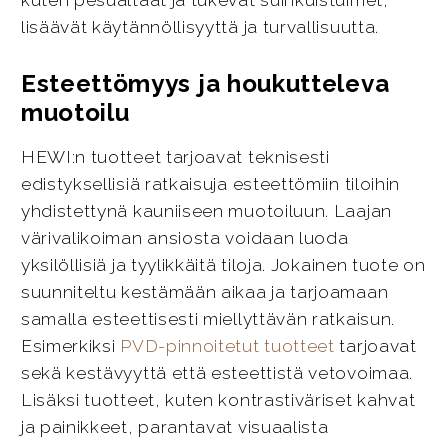
kuten pesualtaat ja tukevat suihkuistuimet,
lisäävät käytännöllisyyttä ja turvallisuutta.
Esteettömyys ja houkutteleva
muotoilu
HEWI:n tuotteet tarjoavat teknisesti
edistyksellisiä ratkaisuja esteettömiin tiloihin
yhdistettynä kauniiseen muotoiluun. Laajan
värivalikoiman ansiosta voidaan luoda
yksilöllisiä ja tyylikkäitä tiloja. Jokainen tuote on
suunniteltu kestämään aikaa ja tarjoamaan
samalla esteettisesti miellyttävän ratkaisun.
Esimerkiksi
PVD-pinnoitetut tuotteet
tarjoavat
sekä kestävyyttä että esteettistä vetovoimaa.
Lisäksi tuotteet, kuten kontrastiväriset kahvat
ja painikkeet, parantavat visuaalista