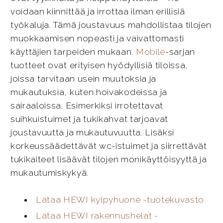
voidaan kiinnittää ja irrottaa ilman erillisiä
työkaluja. Tämä joustavuus mahdollistaa tilojen
muokkaamisen nopeasti ja vaivattomasti
käyttäjien tarpeiden mukaan.
Mobile
-sarjan
tuotteet ovat erityisen hyödyllisiä tiloissa,
joissa tarvitaan usein muutoksia ja
mukautuksia, kuten hoivakodeissa ja
sairaaloissa. Esimerkiksi irrotettavat
suihkuistuimet ja tukikahvat tarjoavat
joustavuutta ja mukautuvuutta. Lisäksi
korkeussäädettävät wc-istuimet ja siirrettävät
tukikaiteet lisäävät tilojen monikäyttöisyyttä ja
mukautumiskykyä.
Lataa HEWI kylpyhuone -tuotekuvasto
Lataa HEWI rakennushelat -