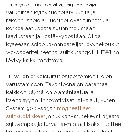
terveydenhuoltoalalla, tarjoaa laajan
valikoiman kylpyhuonetarvikkeita ja
rakennusheloja. Tuotteet ovat tunnettuja
korkealaatuisesta suunnittelustaan,
laadustaan ja kestävyydestään. Olipa
kyseessä saippua-annostelijat, pyyhekoukut,
wc-paperitelineet tai suihkutangot, HEWI:ltä
löytyy kaikki tarvittava.
HEWI on erikoistunut esteettömien tilojen
varustamiseen. Tavoitteena on parantaa
kaikkien käyttäjien elämänlaatua ja
itsenäisyyttä. Innovatiiviset ratkaisut, kuten
System 900 -sarjan
magneettiset
suihkupidikkeet
ja tukikahvat, tekevät arjesta
sujuvampaa ja turvallisempaa. Lisäksi tuotteet,