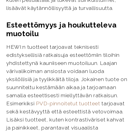
kuten pesualtaat ja tukevat suihkuistuimet,
lisäävät käytännöllisyyttä ja turvallisuutta.
Esteettömyys ja houkutteleva
muotoilu
HEWI:n tuotteet tarjoavat teknisesti
edistyksellisiä ratkaisuja esteettömiin tiloihin
yhdistettynä kauniiseen muotoiluun. Laajan
värivalikoiman ansiosta voidaan luoda
yksilöllisiä ja tyylikkäitä tiloja. Jokainen tuote on
suunniteltu kestämään aikaa ja tarjoamaan
samalla esteettisesti miellyttävän ratkaisun.
Esimerkiksi
PVD-pinnoitetut tuotteet
tarjoavat
sekä kestävyyttä että esteettistä vetovoimaa.
Lisäksi tuotteet, kuten kontrastiväriset kahvat
ja painikkeet, parantavat visuaalista