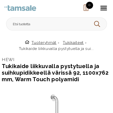
Skip to content
0
HAE
Tuoteryhmät
›
Tukikaiteet
›
Etusivulle
Tukikaide liikkuvalla pystytuella ja sui...
HEWI
Tukikaide liikkuvalla pystytuella ja
suihkupidikkeellä värissä 92, 1100x762
mm, Warm Touch polyamidi