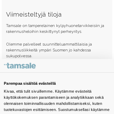
Viimeisteltyjä tiloja
Tamsale on tamperelainen kylpyhuonetarvikkeisiin ja
rakennusheloihin keskittynyt perheyritys.
Olemme palvelleet suunnitteluammattilaisia ja
rakennusliikkeitä ympäri Suomen jo kahdessa
sukupolvessa.
Ota yhteyttä - autamme mielellämme
Tuotekuvastot
Parempaa sisältöä evästeillä
Kivaa, että tulit sivuillemme. Käytämme evästeitä
Instagram
käyttökokemuksen parantamiseen ja analytiikkaan sekä
BIM-objektit
olennaisen toiminnallisuuden mahdollistamiseksi, kuten
tuotekuvastojen esittämiseen. Suostumuksellasi käytämme
Yhteystiedot