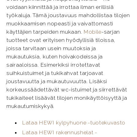
voidaan kiinnittää ja irrottaa ilman erillisiä
työkaluja. Tämä joustavuus mahdollistaa tilojen
muokkaamisen nopeasti ja vaivattomasti
käyttäjien tarpeiden mukaan.
Mobile
-sarjan
tuotteet ovat erityisen hyödyllisiä tiloissa,
joissa tarvitaan usein muutoksia ja
mukautuksia, kuten hoivakodeissa ja
sairaaloissa. Esimerkiksi irrotettavat
suihkuistuimet ja tukikahvat tarjoavat
joustavuutta ja mukautuvuutta. Lisäksi
korkeussäädettävät wc-istuimet ja siirrettävät
tukikaiteet lisäävät tilojen monikäyttöisyyttä ja
mukautumiskykyä.
Lataa HEWI kylpyhuone -tuotekuvasto
Lataa HEWI rakennushelat -