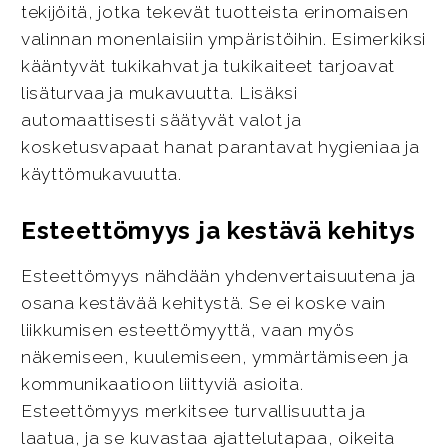
tekijöitä, jotka tekevät tuotteista erinomaisen
valinnan monenlaisiin ympäristöihin. Esimerkiksi
kääntyvät tukikahvat ja tukikaiteet tarjoavat
lisäturvaa ja mukavuutta. Lisäksi
automaattisesti säätyvät valot ja
kosketusvapaat hanat parantavat hygieniaa ja
käyttömukavuutta.
Esteettömyys ja kestävä kehitys
Esteettömyys nähdään yhdenvertaisuutena ja
osana kestävää kehitystä. Se ei koske vain
liikkumisen esteettömyyttä, vaan myös
näkemiseen, kuulemiseen, ymmärtämiseen ja
kommunikaatioon liittyviä asioita.
Esteettömyys merkitsee turvallisuutta ja
laatua, ja se kuvastaa ajattelutapaa, oikeita