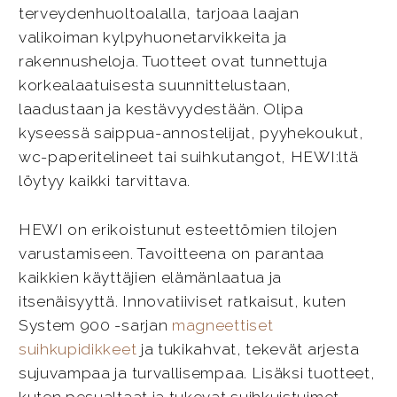
terveydenhuoltoalalla, tarjoaa laajan
valikoiman kylpyhuonetarvikkeita ja
rakennusheloja. Tuotteet ovat tunnettuja
korkealaatuisesta suunnittelustaan,
laadustaan ja kestävyydestään. Olipa
kyseessä saippua-annostelijat, pyyhekoukut,
wc-paperitelineet tai suihkutangot, HEWI:ltä
löytyy kaikki tarvittava.
HEWI on erikoistunut esteettömien tilojen
varustamiseen. Tavoitteena on parantaa
kaikkien käyttäjien elämänlaatua ja
itsenäisyyttä. Innovatiiviset ratkaisut, kuten
System 900 -sarjan
magneettiset
suihkupidikkeet
ja tukikahvat, tekevät arjesta
sujuvampaa ja turvallisempaa. Lisäksi tuotteet,