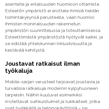
asenteita ja erilaisuuden huomioon ottamista.
Esteetön ympäristö ei erottele ihmisiä heidän
toimintakykynsä perusteella, vaan huomioi
ihmisten moninaisuuden rakennetun
ympäristön suunnittelussa ja toteuttamisessa.
Esteettömästä ympäristöstä hyötyvät kaikki, ja
se edistää yhteiskunnan inklusiivisuutta ja
kestävää kehitystä.
Joustavat ratkaisut ilman
työkaluja
Mobile-sarjan varusteet tarjoavat joustavia ja
turvallisia ratkaisuja modernin kylpyhuoneen
tarpeisiin. Näihin kuuluvat esimerkiksi
irrotettavat suihkuistuimet ja tukikaiteet, jotka
ovat tyylikkäitä ja helppokäyttöisiä – ne