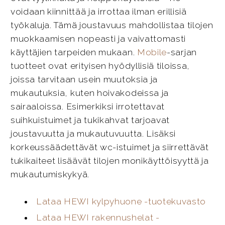
voidaan kiinnittää ja irrottaa ilman erillisiä
työkaluja. Tämä joustavuus mahdollistaa tilojen
muokkaamisen nopeasti ja vaivattomasti
käyttäjien tarpeiden mukaan.
Mobile
-sarjan
tuotteet ovat erityisen hyödyllisiä tiloissa,
joissa tarvitaan usein muutoksia ja
mukautuksia, kuten hoivakodeissa ja
sairaaloissa. Esimerkiksi irrotettavat
suihkuistuimet ja tukikahvat tarjoavat
joustavuutta ja mukautuvuutta. Lisäksi
korkeussäädettävät wc-istuimet ja siirrettävät
tukikaiteet lisäävät tilojen monikäyttöisyyttä ja
mukautumiskykyä.
Lataa HEWI kylpyhuone -tuotekuvasto
Lataa HEWI rakennushelat -