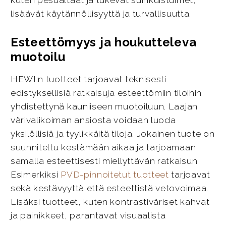
kuten pesualtaat ja tukevat suihkuistuimet,
lisäävät käytännöllisyyttä ja turvallisuutta.
Esteettömyys ja houkutteleva
muotoilu
HEWI:n tuotteet tarjoavat teknisesti
edistyksellisiä ratkaisuja esteettömiin tiloihin
yhdistettynä kauniiseen muotoiluun. Laajan
värivalikoiman ansiosta voidaan luoda
yksilöllisiä ja tyylikkäitä tiloja. Jokainen tuote on
suunniteltu kestämään aikaa ja tarjoamaan
samalla esteettisesti miellyttävän ratkaisun.
Esimerkiksi
PVD-pinnoitetut tuotteet
tarjoavat
sekä kestävyyttä että esteettistä vetovoimaa.
Lisäksi tuotteet, kuten kontrastiväriset kahvat
ja painikkeet, parantavat visuaalista