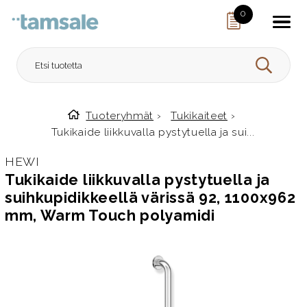
Skip to content
0
HAE
Tuoteryhmät
›
Tukikaiteet
›
Etusivulle
Tukikaide liikkuvalla pystytuella ja sui...
HEWI
Tukikaide liikkuvalla pystytuella ja
suihkupidikkeellä värissä 92, 1100x962
mm, Warm Touch polyamidi