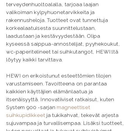
terveydenhuoltoalalla, tarjoaa laajan
valikoiman kylpyhuonetarvikkeita ja
rakennusheloja. Tuotteet ovat tunnettuja
korkealaatuisesta suunnittelustaan,
laadustaan ja kestävyydestään. Olipa
kyseessä saippua-annostelijat, pyyhekoukut,
wc-paperitelineet tai suihkutangot, HEWI:ltä
löytyy kaikki tarvittava.
HEWI on erikoistunut esteettömien tilojen
varustamiseen. Tavoitteena on parantaa
kaikkien käyttäjien elämänlaatua ja
itsenäisyyttä. Innovatiiviset ratkaisut, kuten
System 900 -sarjan
magneettiset
suihkupidikkeet
ja tukikahvat, tekevät arjesta
sujuvampaa ja turvallisempaa. Lisäksi tuotteet,