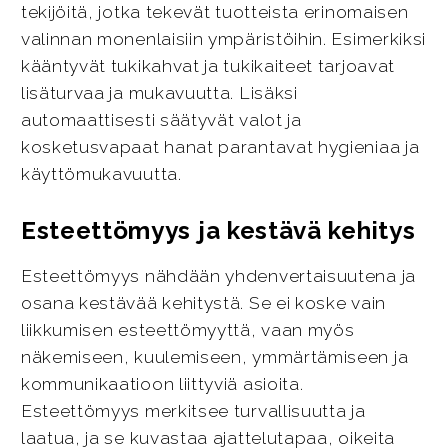
tekijöitä, jotka tekevät tuotteista erinomaisen
valinnan monenlaisiin ympäristöihin. Esimerkiksi
kääntyvät tukikahvat ja tukikaiteet tarjoavat
lisäturvaa ja mukavuutta. Lisäksi
automaattisesti säätyvät valot ja
kosketusvapaat hanat parantavat hygieniaa ja
käyttömukavuutta.
Esteettömyys ja kestävä kehitys
Esteettömyys nähdään yhdenvertaisuutena ja
osana kestävää kehitystä. Se ei koske vain
liikkumisen esteettömyyttä, vaan myös
näkemiseen, kuulemiseen, ymmärtämiseen ja
kommunikaatioon liittyviä asioita.
Esteettömyys merkitsee turvallisuutta ja
laatua, ja se kuvastaa ajattelutapaa, oikeita