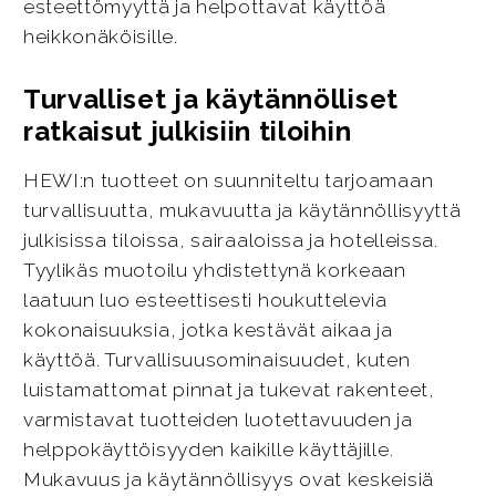
esteettömyyttä ja helpottavat käyttöä
heikkonäköisille.
Turvalliset ja käytännölliset
ratkaisut julkisiin tiloihin
HEWI:n tuotteet on suunniteltu tarjoamaan
turvallisuutta, mukavuutta ja käytännöllisyyttä
julkisissa tiloissa, sairaaloissa ja hotelleissa.
Tyylikäs muotoilu yhdistettynä korkeaan
laatuun luo esteettisesti houkuttelevia
kokonaisuuksia, jotka kestävät aikaa ja
käyttöä. Turvallisuusominaisuudet, kuten
luistamattomat pinnat ja tukevat rakenteet,
varmistavat tuotteiden luotettavuuden ja
helppokäyttöisyyden kaikille käyttäjille.
Mukavuus ja käytännöllisyys ovat keskeisiä