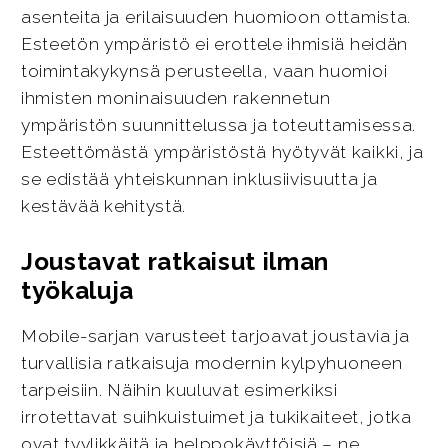
asenteita ja erilaisuuden huomioon ottamista.
Esteetön ympäristö ei erottele ihmisiä heidän
toimintakykynsä perusteella, vaan huomioi
ihmisten moninaisuuden rakennetun
ympäristön suunnittelussa ja toteuttamisessa.
Esteettömästä ympäristöstä hyötyvät kaikki, ja
se edistää yhteiskunnan inklusiivisuutta ja
kestävää kehitystä.
Joustavat ratkaisut ilman
työkaluja
Mobile-sarjan varusteet tarjoavat joustavia ja
turvallisia ratkaisuja modernin kylpyhuoneen
tarpeisiin. Näihin kuuluvat esimerkiksi
irrotettavat suihkuistuimet ja tukikaiteet, jotka
ovat tyylikkäitä ja helppokäyttöisiä – ne