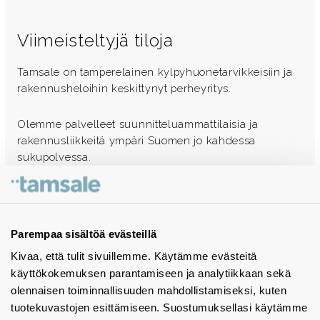
Viimeisteltyjä tiloja
Tamsale on tamperelainen kylpyhuonetarvikkeisiin ja
rakennusheloihin keskittynyt perheyritys.
Olemme palvelleet suunnitteluammattilaisia ja
rakennusliikkeitä ympäri Suomen jo kahdessa
sukupolvessa.
Ota yhteyttä - autamme mielellämme
Tuotekuvastot
Parempaa sisältöä evästeillä
Kivaa, että tulit sivuillemme. Käytämme evästeitä
Instagram
käyttökokemuksen parantamiseen ja analytiikkaan sekä
BIM-objektit
olennaisen toiminnallisuuden mahdollistamiseksi, kuten
tuotekuvastojen esittämiseen. Suostumuksellasi käytämme
Yhteystiedot