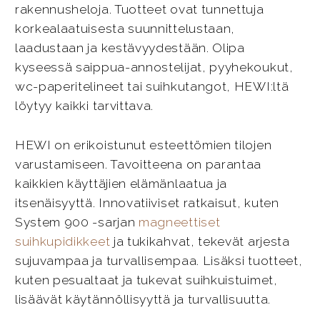
rakennusheloja. Tuotteet ovat tunnettuja
korkealaatuisesta suunnittelustaan,
laadustaan ja kestävyydestään. Olipa
kyseessä saippua-annostelijat, pyyhekoukut,
wc-paperitelineet tai suihkutangot, HEWI:ltä
löytyy kaikki tarvittava.
HEWI on erikoistunut esteettömien tilojen
varustamiseen. Tavoitteena on parantaa
kaikkien käyttäjien elämänlaatua ja
itsenäisyyttä. Innovatiiviset ratkaisut, kuten
System 900 -sarjan
magneettiset
suihkupidikkeet
ja tukikahvat, tekevät arjesta
sujuvampaa ja turvallisempaa. Lisäksi tuotteet,
kuten pesualtaat ja tukevat suihkuistuimet,
lisäävät käytännöllisyyttä ja turvallisuutta.