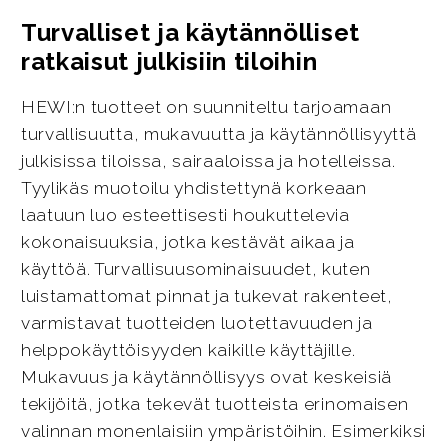
Turvalliset ja käytännölliset
ratkaisut julkisiin tiloihin
HEWI:n tuotteet on suunniteltu tarjoamaan
turvallisuutta, mukavuutta ja käytännöllisyyttä
julkisissa tiloissa, sairaaloissa ja hotelleissa.
Tyylikäs muotoilu yhdistettynä korkeaan
laatuun luo esteettisesti houkuttelevia
kokonaisuuksia, jotka kestävät aikaa ja
käyttöä. Turvallisuusominaisuudet, kuten
luistamattomat pinnat ja tukevat rakenteet,
varmistavat tuotteiden luotettavuuden ja
helppokäyttöisyyden kaikille käyttäjille.
Mukavuus ja käytännöllisyys ovat keskeisiä
tekijöitä, jotka tekevät tuotteista erinomaisen
valinnan monenlaisiin ympäristöihin. Esimerkiksi