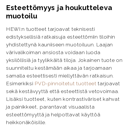
Esteettömyys ja houkutteleva
muotoilu
HEWI:n tuotteet tarjoavat teknisesti
edistyksellisiä ratkaisuja esteettömiin tiloihin
yhdistettynä kauniiseen muotoiluun. Laajan
värivalikoiman ansiosta voidaan luoda
yksilöllisiä ja tyylikkäitä tiloja. Jokainen tuote on
suunniteltu kestämään aikaa ja tarjoamaan
samalla esteettisesti miellyttävän ratkaisun.
Esimerkiksi
PVD-pinnoitetut tuotteet
tarjoavat
sekä kestävyyttä että esteettistä vetovoimaa.
Lisäksi tuotteet, kuten kontrastiväriset kahvat
ja painikkeet, parantavat visuaalista
esteettömyyttä ja helpottavat käyttöä
heikkonäköisille.