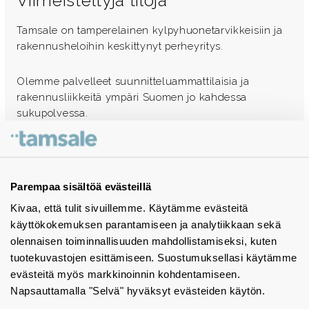
Viimeisteltyjä tiloja
Tamsale on tamperelainen kylpyhuonetarvikkeisiin ja
rakennusheloihin keskittynyt perheyritys.
Olemme palvelleet suunnitteluammattilaisia ja
rakennusliikkeitä ympäri Suomen jo kahdessa
sukupolvessa.
Ota yhteyttä - autamme mielellämme
Tuotekuvastot
Parempaa sisältöä evästeillä
Kivaa, että tulit sivuillemme. Käytämme evästeitä
Instagram
käyttökokemuksen parantamiseen ja analytiikkaan sekä
BIM-objektit
olennaisen toiminnallisuuden mahdollistamiseksi, kuten
tuotekuvastojen esittämiseen. Suostumuksellasi käytämme
Yhteystiedot
evästeitä myös markkinoinnin kohdentamiseen.
Napsauttamalla "Selvä" hyväksyt evästeiden käytön.
Tiedotteet