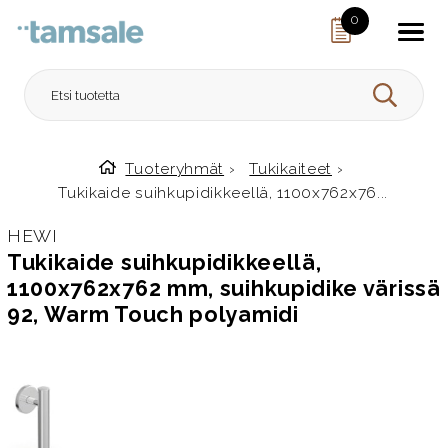
Skip to content
0
HAE
Tuoteryhmät
›
Tukikaiteet
›
Etusivulle
Tukikaide suihkupidikkeellä, 1100x762x76...
HEWI
Tukikaide suihkupidikkeellä,
1100x762x762 mm, suihkupidike värissä
92, Warm Touch polyamidi