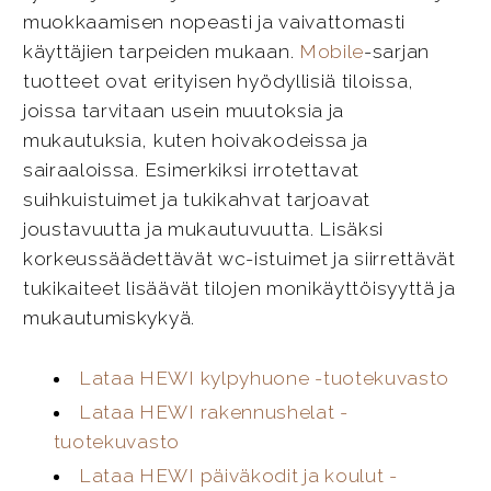
muokkaamisen nopeasti ja vaivattomasti
käyttäjien tarpeiden mukaan.
Mobile
-sarjan
tuotteet ovat erityisen hyödyllisiä tiloissa,
joissa tarvitaan usein muutoksia ja
mukautuksia, kuten hoivakodeissa ja
sairaaloissa. Esimerkiksi irrotettavat
suihkuistuimet ja tukikahvat tarjoavat
joustavuutta ja mukautuvuutta. Lisäksi
korkeussäädettävät wc-istuimet ja siirrettävät
tukikaiteet lisäävät tilojen monikäyttöisyyttä ja
mukautumiskykyä.
Lataa HEWI kylpyhuone -tuotekuvasto
Lataa HEWI rakennushelat -
tuotekuvasto
Lataa HEWI päiväkodit ja koulut -