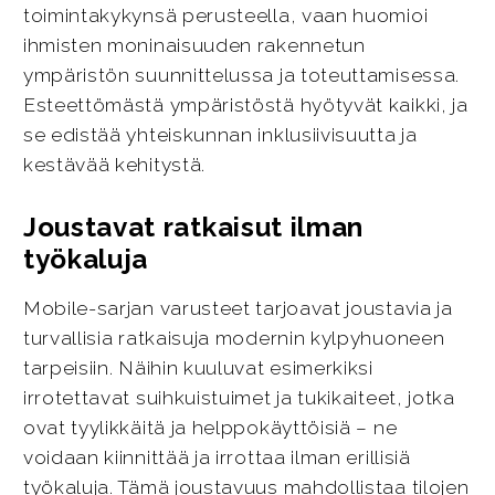
toimintakykynsä perusteella, vaan huomioi
ihmisten moninaisuuden rakennetun
ympäristön suunnittelussa ja toteuttamisessa.
Esteettömästä ympäristöstä hyötyvät kaikki, ja
se edistää yhteiskunnan inklusiivisuutta ja
kestävää kehitystä.
Joustavat ratkaisut ilman
työkaluja
Mobile-sarjan varusteet tarjoavat joustavia ja
turvallisia ratkaisuja modernin kylpyhuoneen
tarpeisiin. Näihin kuuluvat esimerkiksi
irrotettavat suihkuistuimet ja tukikaiteet, jotka
ovat tyylikkäitä ja helppokäyttöisiä – ne
voidaan kiinnittää ja irrottaa ilman erillisiä
työkaluja. Tämä joustavuus mahdollistaa tilojen