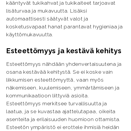
kääntyvät tukikahvat ja tukikaiteet tarjoavat
lisäturvaa ja mukavuutta. Lisäksi
automaattisesti säätyvät valot ja
kosketusvapaat hanat parantavat hygieniaa ja
käyttömukavuutta.
Esteettömyys ja kestävä kehitys
Esteettömyys nähdään yhdenvertaisuutena ja
osana kestävää kehitystä. Se ei koske vain
liikkumisen esteettömyyttä, vaan myös
näkemiseen, kuulemiseen, ymmärtämiseen ja
kommunikaatioon liittyviä asioita.
Esteettömyys merkitsee turvallisuutta ja
laatua, ja se kuvastaa ajattelutapaa, oikeita
asenteita ja erilaisuuden huomioon ottamista.
Esteetön ympäristö ei erottele ihmisiä heidän