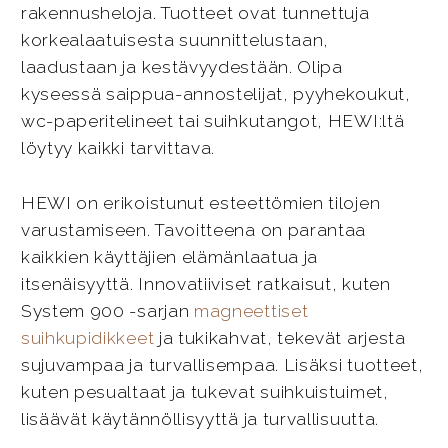
rakennusheloja. Tuotteet ovat tunnettuja
korkealaatuisesta suunnittelustaan,
laadustaan ja kestävyydestään. Olipa
kyseessä saippua-annostelijat, pyyhekoukut,
wc-paperitelineet tai suihkutangot, HEWI:ltä
löytyy kaikki tarvittava.
HEWI on erikoistunut esteettömien tilojen
varustamiseen. Tavoitteena on parantaa
kaikkien käyttäjien elämänlaatua ja
itsenäisyyttä. Innovatiiviset ratkaisut, kuten
System 900 -sarjan
magneettiset
suihkupidikkeet
ja tukikahvat, tekevät arjesta
sujuvampaa ja turvallisempaa. Lisäksi tuotteet,
kuten pesualtaat ja tukevat suihkuistuimet,
lisäävät käytännöllisyyttä ja turvallisuutta.