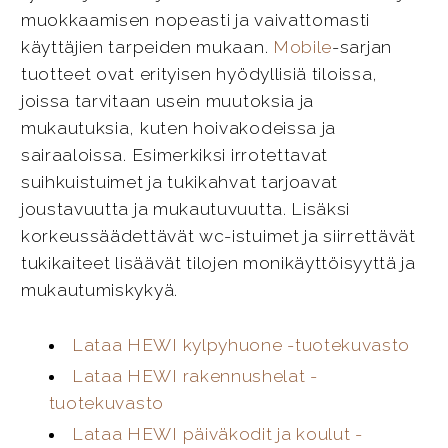
muokkaamisen nopeasti ja vaivattomasti
käyttäjien tarpeiden mukaan.
Mobile
-sarjan
tuotteet ovat erityisen hyödyllisiä tiloissa,
joissa tarvitaan usein muutoksia ja
mukautuksia, kuten hoivakodeissa ja
sairaaloissa. Esimerkiksi irrotettavat
suihkuistuimet ja tukikahvat tarjoavat
joustavuutta ja mukautuvuutta. Lisäksi
korkeussäädettävät wc-istuimet ja siirrettävät
tukikaiteet lisäävät tilojen monikäyttöisyyttä ja
mukautumiskykyä.
Lataa HEWI kylpyhuone -tuotekuvasto
Lataa HEWI rakennushelat -
tuotekuvasto
Lataa HEWI päiväkodit ja koulut -