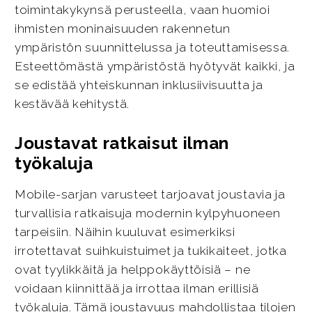
toimintakykynsä perusteella, vaan huomioi
ihmisten moninaisuuden rakennetun
ympäristön suunnittelussa ja toteuttamisessa.
Esteettömästä ympäristöstä hyötyvät kaikki, ja
se edistää yhteiskunnan inklusiivisuutta ja
kestävää kehitystä.
Joustavat ratkaisut ilman
työkaluja
Mobile-sarjan varusteet tarjoavat joustavia ja
turvallisia ratkaisuja modernin kylpyhuoneen
tarpeisiin. Näihin kuuluvat esimerkiksi
irrotettavat suihkuistuimet ja tukikaiteet, jotka
ovat tyylikkäitä ja helppokäyttöisiä – ne
voidaan kiinnittää ja irrottaa ilman erillisiä
työkaluja. Tämä joustavuus mahdollistaa tilojen