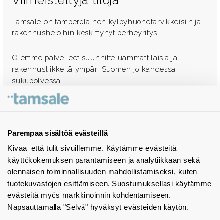
Viimeisteltyjä tiloja
Tamsale on tamperelainen kylpyhuonetarvikkeisiin ja
rakennusheloihin keskittynyt perheyritys.
Olemme palvelleet suunnitteluammattilaisia ja
rakennusliikkeitä ympäri Suomen jo kahdessa
sukupolvessa.
Ota yhteyttä - autamme mielellämme
Tuotekuvastot
Parempaa sisältöä evästeillä
Kivaa, että tulit sivuillemme. Käytämme evästeitä
Instagram
käyttökokemuksen parantamiseen ja analytiikkaan sekä
BIM-objektit
olennaisen toiminnallisuuden mahdollistamiseksi, kuten
tuotekuvastojen esittämiseen. Suostumuksellasi käytämme
Yhteystiedot
evästeitä myös markkinoinnin kohdentamiseen.
Napsauttamalla "Selvä" hyväksyt evästeiden käytön.
Tiedotteet