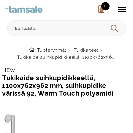
Skip to content
0
HAE
Tuoteryhmät
›
Tukikaiteet
›
Etusivulle
Tukikaide suihkupidikkeellä, 1100x762x96...
HEWI
Tukikaide suihkupidikkeellä,
1100x762x962 mm, suihkupidike
värissä 92, Warm Touch polyamidi