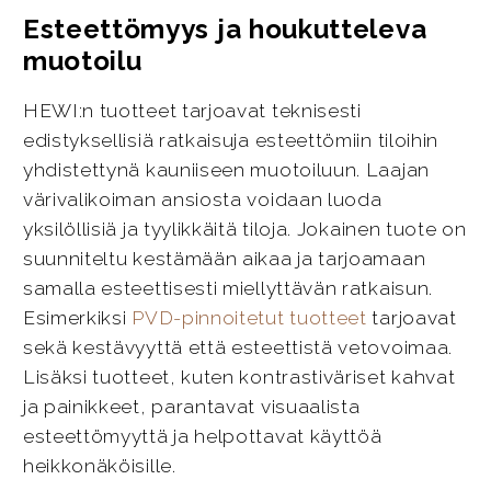
Esteettömyys ja houkutteleva
muotoilu
HEWI:n tuotteet tarjoavat teknisesti
edistyksellisiä ratkaisuja esteettömiin tiloihin
yhdistettynä kauniiseen muotoiluun. Laajan
värivalikoiman ansiosta voidaan luoda
yksilöllisiä ja tyylikkäitä tiloja. Jokainen tuote on
suunniteltu kestämään aikaa ja tarjoamaan
samalla esteettisesti miellyttävän ratkaisun.
Esimerkiksi
PVD-pinnoitetut tuotteet
tarjoavat
sekä kestävyyttä että esteettistä vetovoimaa.
Lisäksi tuotteet, kuten kontrastiväriset kahvat
ja painikkeet, parantavat visuaalista
esteettömyyttä ja helpottavat käyttöä
heikkonäköisille.