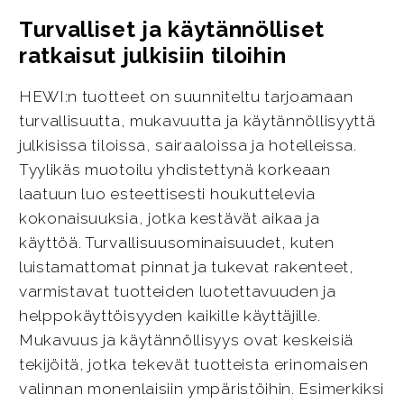
Turvalliset ja käytännölliset
ratkaisut julkisiin tiloihin
HEWI:n tuotteet on suunniteltu tarjoamaan
turvallisuutta, mukavuutta ja käytännöllisyyttä
julkisissa tiloissa, sairaaloissa ja hotelleissa.
Tyylikäs muotoilu yhdistettynä korkeaan
laatuun luo esteettisesti houkuttelevia
kokonaisuuksia, jotka kestävät aikaa ja
käyttöä. Turvallisuusominaisuudet, kuten
luistamattomat pinnat ja tukevat rakenteet,
varmistavat tuotteiden luotettavuuden ja
helppokäyttöisyyden kaikille käyttäjille.
Mukavuus ja käytännöllisyys ovat keskeisiä
tekijöitä, jotka tekevät tuotteista erinomaisen
valinnan monenlaisiin ympäristöihin. Esimerkiksi