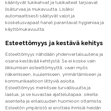
kääntyvät tukikahvat ja tukikaiteet tarjoavat
lisäturvaa ja mukavuutta. Lisäksi
automaattisesti säätyvät valot ja
kosketusvapaat hanat parantavat hygieniaa ja
käyttömukavuutta.
Esteettömyys ja kestävä kehitys
Esteettömyys nähdään yhdenvertaisuutena ja
osana kestävää kehitystä. Se ei koske vain
liikkumisen esteettömyyttä, vaan myös
näkemiseen, kuulemiseen, ymmärtämiseen ja
kommunikaatioon liittyviä asioita.
Esteettömyys merkitsee turvallisuutta ja
laatua, ja se kuvastaa ajattelutapaa, oikeita
asenteita ja erilaisuuden huomioon ottamista.
Esteetön ympäristö ei erottele ihmisiä heidän