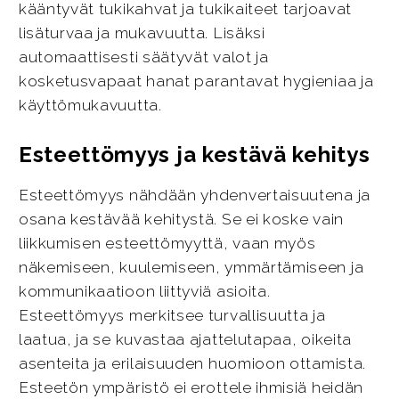
kääntyvät tukikahvat ja tukikaiteet tarjoavat
lisäturvaa ja mukavuutta. Lisäksi
automaattisesti säätyvät valot ja
kosketusvapaat hanat parantavat hygieniaa ja
käyttömukavuutta.
Esteettömyys ja kestävä kehitys
Esteettömyys nähdään yhdenvertaisuutena ja
osana kestävää kehitystä. Se ei koske vain
liikkumisen esteettömyyttä, vaan myös
näkemiseen, kuulemiseen, ymmärtämiseen ja
kommunikaatioon liittyviä asioita.
Esteettömyys merkitsee turvallisuutta ja
laatua, ja se kuvastaa ajattelutapaa, oikeita
asenteita ja erilaisuuden huomioon ottamista.
Esteetön ympäristö ei erottele ihmisiä heidän