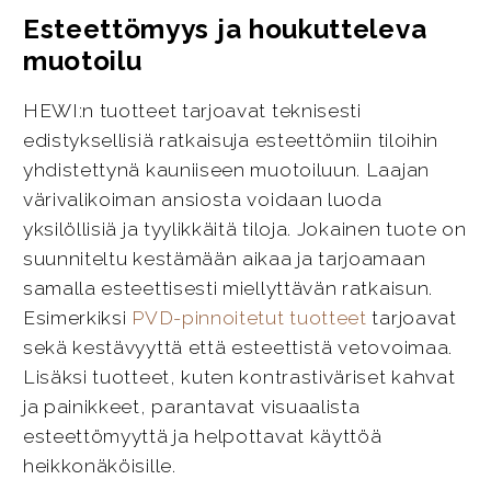
Esteettömyys ja houkutteleva
muotoilu
HEWI:n tuotteet tarjoavat teknisesti
edistyksellisiä ratkaisuja esteettömiin tiloihin
yhdistettynä kauniiseen muotoiluun. Laajan
värivalikoiman ansiosta voidaan luoda
yksilöllisiä ja tyylikkäitä tiloja. Jokainen tuote on
suunniteltu kestämään aikaa ja tarjoamaan
samalla esteettisesti miellyttävän ratkaisun.
Esimerkiksi
PVD-pinnoitetut tuotteet
tarjoavat
sekä kestävyyttä että esteettistä vetovoimaa.
Lisäksi tuotteet, kuten kontrastiväriset kahvat
ja painikkeet, parantavat visuaalista
esteettömyyttä ja helpottavat käyttöä
heikkonäköisille.