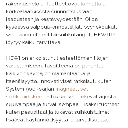
rakennusheloja. Tuotteet ovat tunnettuja
korkealaatuisesta suunnittelustaan,
laadustaan ja kestävyydestään. Olipa
kyseessä saippua-annostelijat, pyyhekoukut,
wc-paperitelineet tai suihkutangot, HEWI:ltä
löytyy kaikki tarvittava.
HEWI on erikoistunut esteettömien tilojen
varustamiseen. Tavoitteena on parantaa
kaikkien käyttäjien elämänlaatua ja
itsenäisyyttä. Innovatiiviset ratkaisut, kuten
System 900 -sarjan
magneettiset
suihkupidikkeet
ja tukikahvat, tekevät arjesta
sujuvampaa ja turvallisempaa. Lisäksi tuotteet,
kuten pesualtaat ja tukevat suihkuistuimet,
lisäävät käytännöllisyyttä ja turvallisuutta.