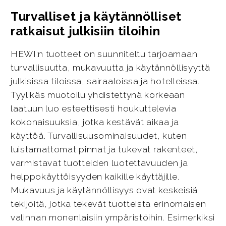
Turvalliset ja käytännölliset
ratkaisut julkisiin tiloihin
HEWI:n tuotteet on suunniteltu tarjoamaan
turvallisuutta, mukavuutta ja käytännöllisyyttä
julkisissa tiloissa, sairaaloissa ja hotelleissa.
Tyylikäs muotoilu yhdistettynä korkeaan
laatuun luo esteettisesti houkuttelevia
kokonaisuuksia, jotka kestävät aikaa ja
käyttöä. Turvallisuusominaisuudet, kuten
luistamattomat pinnat ja tukevat rakenteet,
varmistavat tuotteiden luotettavuuden ja
helppokäyttöisyyden kaikille käyttäjille.
Mukavuus ja käytännöllisyys ovat keskeisiä
tekijöitä, jotka tekevät tuotteista erinomaisen
valinnan monenlaisiin ympäristöihin. Esimerkiksi