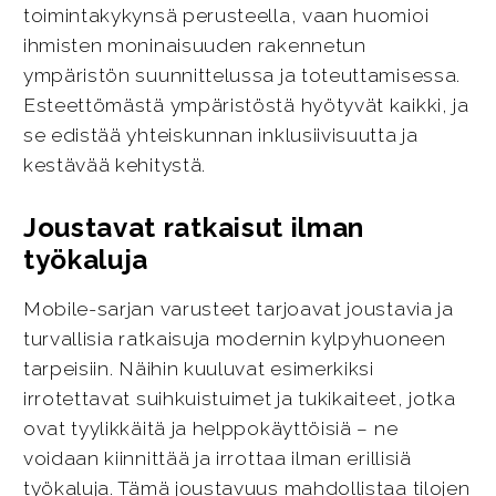
toimintakykynsä perusteella, vaan huomioi
ihmisten moninaisuuden rakennetun
ympäristön suunnittelussa ja toteuttamisessa.
Esteettömästä ympäristöstä hyötyvät kaikki, ja
se edistää yhteiskunnan inklusiivisuutta ja
kestävää kehitystä.
Joustavat ratkaisut ilman
työkaluja
Mobile-sarjan varusteet tarjoavat joustavia ja
turvallisia ratkaisuja modernin kylpyhuoneen
tarpeisiin. Näihin kuuluvat esimerkiksi
irrotettavat suihkuistuimet ja tukikaiteet, jotka
ovat tyylikkäitä ja helppokäyttöisiä – ne
voidaan kiinnittää ja irrottaa ilman erillisiä
työkaluja. Tämä joustavuus mahdollistaa tilojen