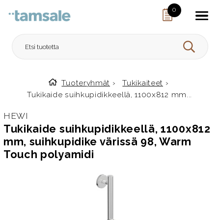
Skip to content
0
HAE
Tuoteryhmät
›
Tukikaiteet
›
Etusivulle
Tukikaide suihkupidikkeellä, 1100x812 mm...
HEWI
Tukikaide suihkupidikkeellä, 1100x812
mm, suihkupidike värissä 98, Warm
Touch polyamidi