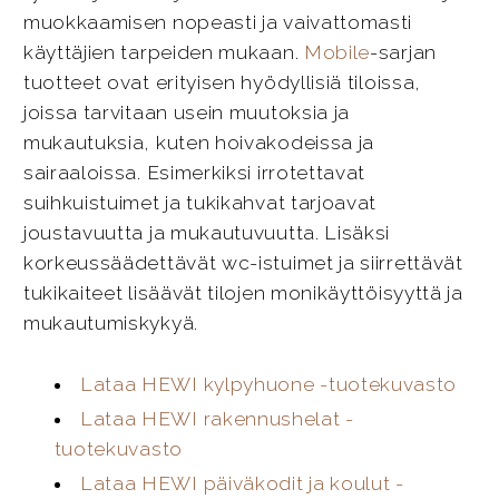
muokkaamisen nopeasti ja vaivattomasti
käyttäjien tarpeiden mukaan.
Mobile
-sarjan
tuotteet ovat erityisen hyödyllisiä tiloissa,
joissa tarvitaan usein muutoksia ja
mukautuksia, kuten hoivakodeissa ja
sairaaloissa. Esimerkiksi irrotettavat
suihkuistuimet ja tukikahvat tarjoavat
joustavuutta ja mukautuvuutta. Lisäksi
korkeussäädettävät wc-istuimet ja siirrettävät
tukikaiteet lisäävät tilojen monikäyttöisyyttä ja
mukautumiskykyä.
Lataa HEWI kylpyhuone -tuotekuvasto
Lataa HEWI rakennushelat -
tuotekuvasto
Lataa HEWI päiväkodit ja koulut -