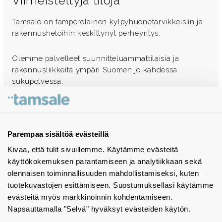
Viimeisteltyjä tiloja
Tamsale on tamperelainen kylpyhuonetarvikkeisiin ja
rakennusheloihin keskittynyt perheyritys.
Olemme palvelleet suunnitteluammattilaisia ja
rakennusliikkeitä ympäri Suomen jo kahdessa
sukupolvessa.
Ota yhteyttä - autamme mielellämme
Tuotekuvastot
Parempaa sisältöä evästeillä
Kivaa, että tulit sivuillemme. Käytämme evästeitä
Instagram
käyttökokemuksen parantamiseen ja analytiikkaan sekä
BIM-objektit
olennaisen toiminnallisuuden mahdollistamiseksi, kuten
tuotekuvastojen esittämiseen. Suostumuksellasi käytämme
Yhteystiedot
evästeitä myös markkinoinnin kohdentamiseen.
Napsauttamalla "Selvä" hyväksyt evästeiden käytön.
Tiedotteet