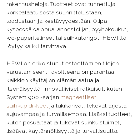
rakennusheloja. Tuotteet ovat tunnettuja
korkealaatuisesta suunnittelustaan,
laadustaan ja kestävyydestään. Olipa
kyseessä saippua-annostelijat, pyyhekoukut,
wc-paperitelineet tai suihkutangot, HEWI:ltä
löytyy kaikki tarvittava.
HEWI on erikoistunut esteettömien tilojen
varustamiseen. Tavoitteena on parantaa
kaikkien käyttäjien elämänlaatua ja
itsenäisyyttä. Innovatiiviset ratkaisut, kuten
System 900 -sarjan
magneettiset
suihkupidikkeet
ja tukikahvat, tekevät arjesta
sujuvampaa ja turvallisempaa. Lisäksi tuotteet,
kuten pesualtaat ja tukevat suihkuistuimet,
lisäävät käytännöllisyyttä ja turvallisuutta.