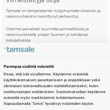
Viimeisteltyjä tiloja
Tamsale on tamperelainen kylpyhuonetarvikkeisiin ja
rakennusheloihin keskittynyt perheyritys.
Olemme palvelleet suunnitteluammattilaisia ja
rakennusliikkeitä ympäri Suomen jo kahdessa
sukupolvessa.
Ota yhteyttä - autamme mielellämme
Tuotekuvastot
Parempaa sisältöä evästeillä
Kivaa, että tulit sivuillemme. Käytämme evästeitä
Instagram
käyttökokemuksen parantamiseen ja analytiikkaan sekä
BIM-objektit
olennaisen toiminnallisuuden mahdollistamiseksi, kuten
tuotekuvastojen esittämiseen. Suostumuksellasi käytämme
Yhteystiedot
evästeitä myös markkinoinnin kohdentamiseen.
Napsauttamalla "Selvä" hyväksyt evästeiden käytön.
Tiedotteet