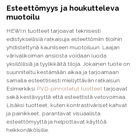
Esteettömyys ja houkutteleva
muotoilu
HEWI:n tuotteet tarjoavat teknisesti
edistyksellisiä ratkaisuja esteettömiin tiloihin
yhdistettynä kauniiseen muotoiluun. Laajan
värivalikoiman ansiosta voidaan luoda
yksilöllisiä ja tyylikkäitä tiloja. Jokainen tuote on
suunniteltu kestämään aikaa ja tarjoamaan
samalla esteettisesti miellyttävän ratkaisun.
Esimerkiksi
PVD-pinnoitetut tuotteet
tarjoavat
sekä kestävyyttä että esteettistä vetovoimaa.
Lisäksi tuotteet, kuten kontrastiväriset kahvat
ja painikkeet, parantavat visuaalista
esteettömyyttä ja helpottavat käyttöä
heikkonäköisille.