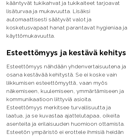
kääntyvät tukikahvat ja tukikaiteet tarjoavat
lisäturvaa ja mukavuutta. Lisäksi
automaattisesti säätyvät valot ja
kosketusvapaat hanat parantavat hygieniaa ja
käyttömukavuutta.
Esteettömyys ja kestävä kehitys
Esteettömyys nähdään yhdenvertaisuutena ja
osana kestävää kehitystä. Se ei koske vain
liikkumisen esteettömyyttä, vaan myös
näkemiseen, kuulemiseen, ymmärtämiseen ja
kommunikaatioon liittyviä asioita.
Esteettömyys merkitsee turvallisuutta ja
laatua, ja se kuvastaa ajattelutapaa, oikeita
asenteita ja erilaisuuden huomioon ottamista.
Esteetön ympäristö ei erottele ihmisiä heidän