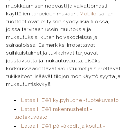
muokkaamisen nopeasti ja vaivattomasti
käyttäjien tarpeiden mukaan.
Mobile
-sarjan
tuotteet ovat erityisen hyödyllisiä tiloissa,
joissa tarvitaan usein muutoksia ja
mukautuksia, kuten hoivakodeissa ja
sairaaloissa. Esimerkiksi irrotettavat
suihkuistuimet ja tukikahvat tarjoavat
joustavuutta ja mukautuvuutta. Lisäksi
korkeussäädettävät wc-istuimet ja siirrettävät
tukikaiteet lisäävät tilojen monikäyttöisyyttä ja
mukautumiskykyä.
Lataa HEWI kylpyhuone -tuotekuvasto
Lataa HEWI rakennushelat -
tuotekuvasto
Lataa HEWI päiväkodit ja koulut -