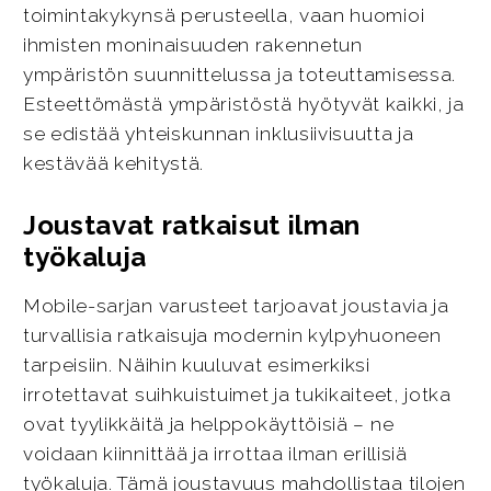
toimintakykynsä perusteella, vaan huomioi
ihmisten moninaisuuden rakennetun
ympäristön suunnittelussa ja toteuttamisessa.
Esteettömästä ympäristöstä hyötyvät kaikki, ja
se edistää yhteiskunnan inklusiivisuutta ja
kestävää kehitystä.
Joustavat ratkaisut ilman
työkaluja
Mobile-sarjan varusteet tarjoavat joustavia ja
turvallisia ratkaisuja modernin kylpyhuoneen
tarpeisiin. Näihin kuuluvat esimerkiksi
irrotettavat suihkuistuimet ja tukikaiteet, jotka
ovat tyylikkäitä ja helppokäyttöisiä – ne
voidaan kiinnittää ja irrottaa ilman erillisiä
työkaluja. Tämä joustavuus mahdollistaa tilojen