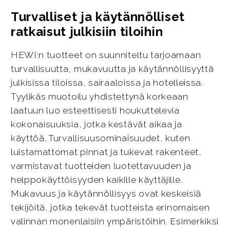
Turvalliset ja käytännölliset
ratkaisut julkisiin tiloihin
HEWI:n tuotteet on suunniteltu tarjoamaan
turvallisuutta, mukavuutta ja käytännöllisyyttä
julkisissa tiloissa, sairaaloissa ja hotelleissa.
Tyylikäs muotoilu yhdistettynä korkeaan
laatuun luo esteettisesti houkuttelevia
kokonaisuuksia, jotka kestävät aikaa ja
käyttöä. Turvallisuusominaisuudet, kuten
luistamattomat pinnat ja tukevat rakenteet,
varmistavat tuotteiden luotettavuuden ja
helppokäyttöisyyden kaikille käyttäjille.
Mukavuus ja käytännöllisyys ovat keskeisiä
tekijöitä, jotka tekevät tuotteista erinomaisen
valinnan monenlaisiin ympäristöihin. Esimerkiksi