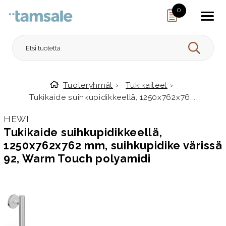
Skip to content
0
HAE
Tuoteryhmät
›
Tukikaiteet
›
Etusivulle
Tukikaide suihkupidikkeellä, 1250x762x76...
HEWI
Tukikaide suihkupidikkeellä,
1250x762x762 mm, suihkupidike värissä
92, Warm Touch polyamidi