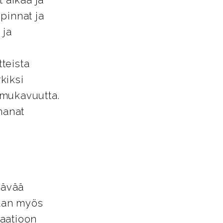
pinnat ja
 ja
tteista
kiksi
a mukavuutta.
hanat
tävää
vaan myös
aatioon