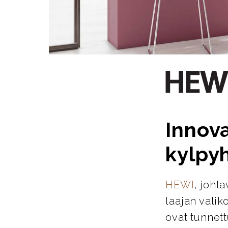
Innova
kylpy
HEWI
, joht
laajan valik
ovat tunnett