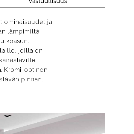
Vastuullisuus
t ominaisuudet ja
än lämpimiltä
 ulkoasun.
ille, joilla on
airastaville.
. Kromi-optinen
estävän pinnan.