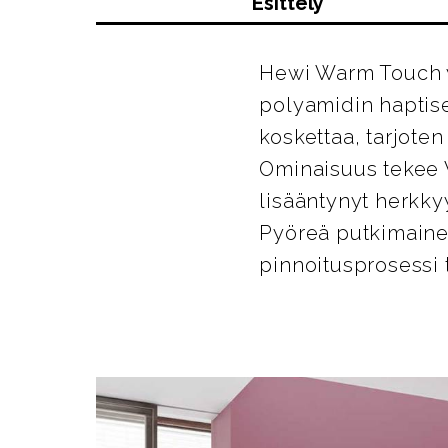
Esittely
Hewi Warm Touch y
polyamidin haptise
koskettaa, tarjote
Ominaisuus tekee Wa
lisääntynyt herkky
Pyöreä putkimaine
pinnoitusprosessi t