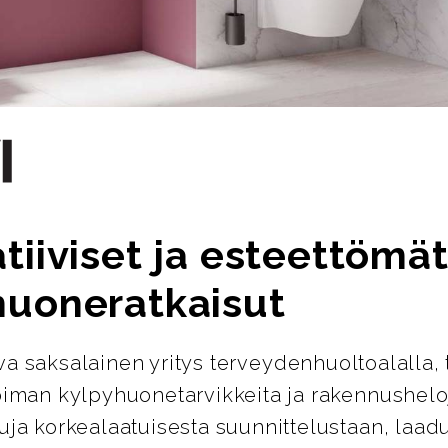
tiiviset ja esteettömä
huoneratkaisut
ava saksalainen yritys terveydenhuoltoalalla, 
oiman kylpyhuonetarvikkeita ja rakennusheloj
uja korkealaatuisesta suunnittelustaan, laad