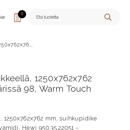
0
dot
HAE
250x762x76...
ikkeellä, 1250x762x762
ärissä 98, Warm Touch
ä, 1250x762x762 mm, suihkupidike
yamidi, Hewi 950.35.22051 –