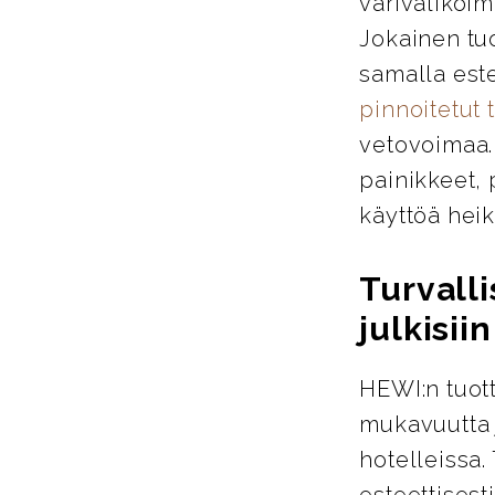
värivalikoim
Jokainen tu
samalla este
pinnoitetut 
vetovoimaa. 
painikkeet, 
käyttöä heik
Turvalli
julkisiin
HEWI:n tuott
mukavuutta j
hotelleissa.
esteettisest