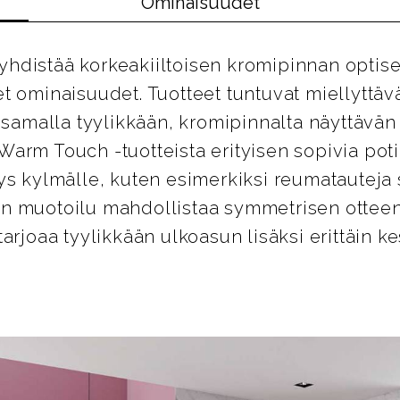
Ominaisuudet
hdistää korkeakiiltoisen kromipinnan optise
t ominaisuudet. Tuotteet tuntuvat miellyttäv
n samalla tyylikkään, kromipinnalta näyttävän
rm Touch -tuotteista erityisen sopivia potila
ys kylmälle, kuten esimerkiksi reumatauteja s
n muotoilu mahdollistaa symmetrisen otteen
arjoaa tyylikkään ulkoasun lisäksi erittäin k