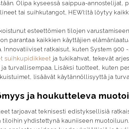
tään. Olipa kyseessä saippua-annostelijat, 
ineet tai suihkutangot, HEWI:ltä löytyy kaikki
koistunut esteettömien tilojen varustamiseen
 on parantaa kaikkien käyttäjien elämänlaatu
ä. Innovatiiviset ratkaisut, kuten System 900 
t suihkupidikkeet
ja tukikahvat, tekevät arje
a turvallisempaa. Lisäksi tuotteet, kuten pes
kuistuimet, lisäävät käytännöllisyyttä ja turva
ömyys ja houkutteleva muotoi
eet tarjoavat teknisesti edistyksellisiä ratkai
 tiloihin yhdistettynä kauniiseen muotoiluun