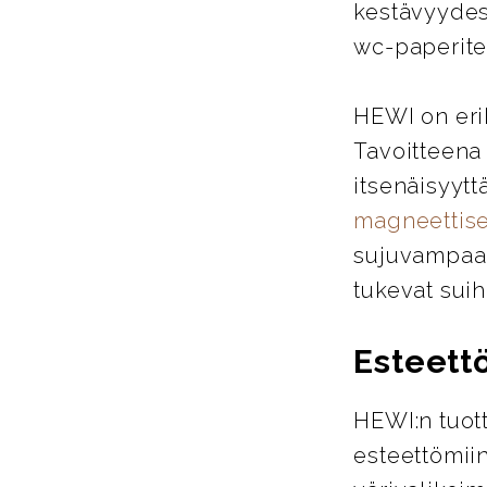
kestävyydes
wc-paperitel
HEWI on eri
Tavoitteena
itsenäisyytt
magneettise
sujuvampaa j
tukevat suih
Esteett
HEWI:n tuott
esteettömiin