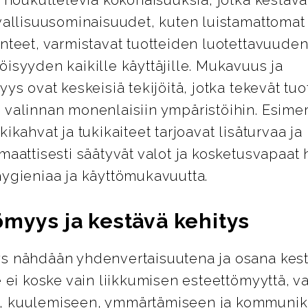
vallisuusominaisuudet, kuten luistamattomat 
nteet, varmistavat tuotteiden luotettavuuden
isyyden kaikille käyttäjille. Mukavuus ja
yys ovat keskeisiä tekijöitä, jotka tekevät tuo
 valinnan monenlaisiin ympäristöihin. Esimer
kikahvat ja tukikaiteet tarjoavat lisäturvaa j
maattisesti säätyvät valot ja kosketusvapaat 
hygieniaa ja käyttömukavuutta.
ömyys ja kestävä kehitys
s nähdään yhdenvertaisuutena ja osana kes
e ei koske vain liikkumisen esteettömyyttä, 
, kuulemiseen, ymmärtämiseen ja kommunik