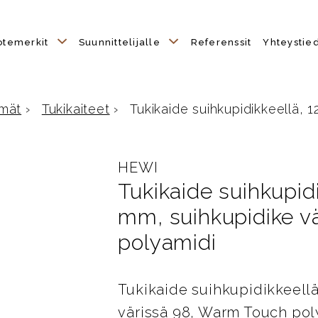
otemerkit
Suunnittelijalle
Referenssit
Yhteystie
mät
›
Tukikaiteet
›
Tukikaide suihkupidikkeellä, 1
HEWI
Tukikaide suihkupid
mm, suihkupidike v
polyamidi
Tukikaide suihkupidikkeell
värissä 98, Warm Touch pol