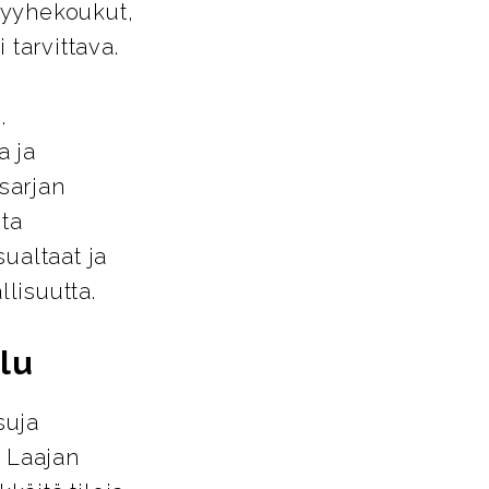
pyyhekoukut,
 tarvittava.
.
a ja
-sarjan
sta
ualtaat ja
llisuutta.
lu
suja
. Laajan