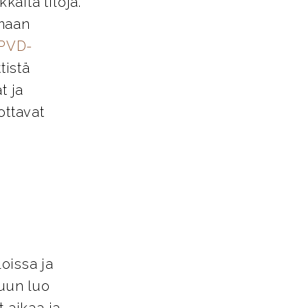
käitä tiloja.
amaan
PVD-
tistä
t ja
ottavat
loissa ja
tuun luo
 aikaa ja