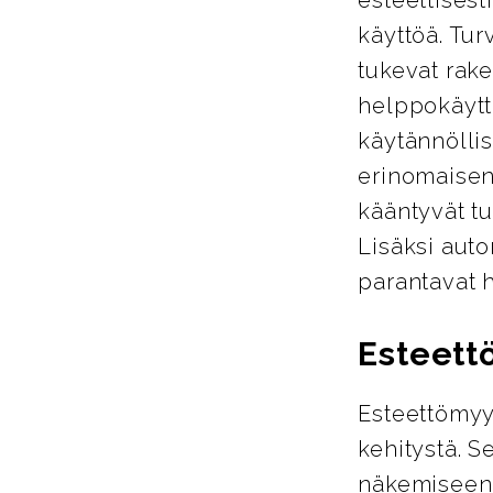
käyttöä. Tur
tukevat rake
helppokäyttö
käytännöllis
erinomaisen
kääntyvät tu
Lisäksi auto
parantavat 
Esteett
Esteettömyy
kehitystä. S
näkemiseen