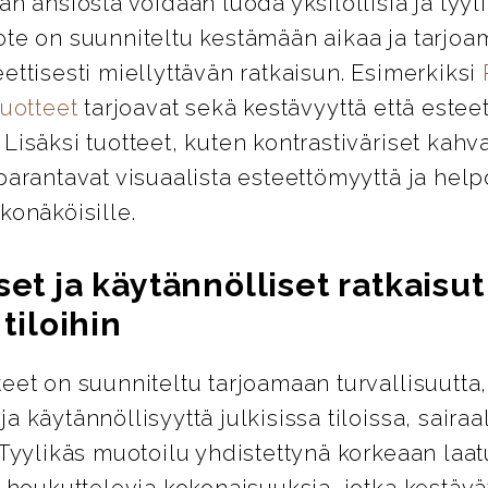
an ansiosta voidaan luoda yksilöllisiä ja tyylik
ote on suunniteltu kestämään aikaa ja tarjo
ettisesti miellyttävän ratkaisun. Esimerkiksi
tuotteet
tarjoavat sekä kestävyyttä että esteet
Lisäksi tuotteet, kuten kontrastiväriset kahva
parantavat visuaalista esteettömyyttä ja help
konäköisille.
set ja käytännölliset ratkaisut
 tiloihin
eet on suunniteltu tarjoamaan turvallisuutta,
a käytännöllisyyttä julkisissa tiloissa, sairaa
 Tyylikäs muotoilu yhdistettynä korkeaan laa
i houkuttelevia kokonaisuuksia, jotka kestävät