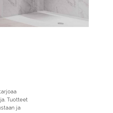
t
tarjoaa
a. Tuotteet
ustaan ja