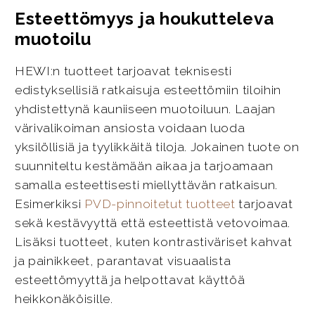
Esteettömyys ja houkutteleva
muotoilu
HEWI:n tuotteet tarjoavat teknisesti
edistyksellisiä ratkaisuja esteettömiin tiloihin
yhdistettynä kauniiseen muotoiluun. Laajan
värivalikoiman ansiosta voidaan luoda
yksilöllisiä ja tyylikkäitä tiloja. Jokainen tuote on
suunniteltu kestämään aikaa ja tarjoamaan
samalla esteettisesti miellyttävän ratkaisun.
Esimerkiksi
PVD-pinnoitetut tuotteet
tarjoavat
sekä kestävyyttä että esteettistä vetovoimaa.
Lisäksi tuotteet, kuten kontrastiväriset kahvat
ja painikkeet, parantavat visuaalista
esteettömyyttä ja helpottavat käyttöä
heikkonäköisille.