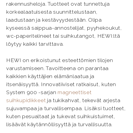
rakennusheloja. Tuotteet ovat tunnettuja
korkealaatuisesta suunnittelustaan,
laadustaan ja kestävyydestään. Olipa
kyseessä saippua-annostelijat, pyyhekoukut,
wc-paperitelineet tai suihkutangot, HEWI:ltä
löytyy kaikki tarvittava.
HEWI on erikoistunut esteettömien tilojen
varustamiseen. Tavoitteena on parantaa
kaikkien käyttäjien elämänlaatua ja
itsenäisyyttä. Innovatiiviset ratkaisut, kuten
System 900 -sarjan
magneettiset
suihkupidikkeet
ja tukikahvat, tekevät arjesta
sujuvampaa ja turvallisempaa. Lisäksi tuotteet,
kuten pesualtaat ja tukevat suihkuistuimet,
lisäävät käytännöllisyyttä ja turvallisuutta.