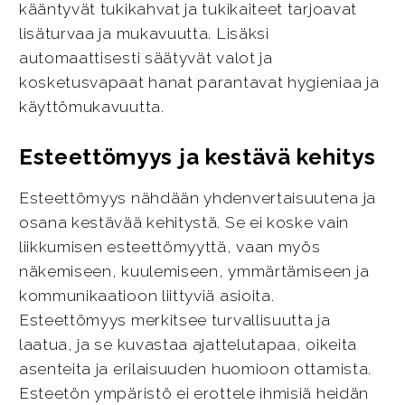
kääntyvät tukikahvat ja tukikaiteet tarjoavat
lisäturvaa ja mukavuutta. Lisäksi
automaattisesti säätyvät valot ja
kosketusvapaat hanat parantavat hygieniaa ja
käyttömukavuutta.
Esteettömyys ja kestävä kehitys
Esteettömyys nähdään yhdenvertaisuutena ja
osana kestävää kehitystä. Se ei koske vain
liikkumisen esteettömyyttä, vaan myös
näkemiseen, kuulemiseen, ymmärtämiseen ja
kommunikaatioon liittyviä asioita.
Esteettömyys merkitsee turvallisuutta ja
laatua, ja se kuvastaa ajattelutapaa, oikeita
asenteita ja erilaisuuden huomioon ottamista.
Esteetön ympäristö ei erottele ihmisiä heidän