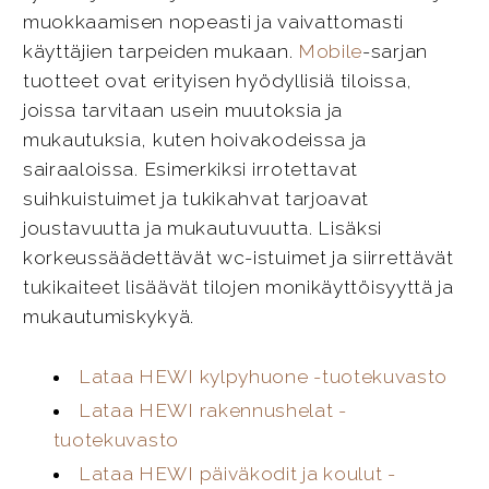
muokkaamisen nopeasti ja vaivattomasti
käyttäjien tarpeiden mukaan.
Mobile
-sarjan
tuotteet ovat erityisen hyödyllisiä tiloissa,
joissa tarvitaan usein muutoksia ja
mukautuksia, kuten hoivakodeissa ja
sairaaloissa. Esimerkiksi irrotettavat
suihkuistuimet ja tukikahvat tarjoavat
joustavuutta ja mukautuvuutta. Lisäksi
korkeussäädettävät wc-istuimet ja siirrettävät
tukikaiteet lisäävät tilojen monikäyttöisyyttä ja
mukautumiskykyä.
Lataa HEWI kylpyhuone -tuotekuvasto
Lataa HEWI rakennushelat -
tuotekuvasto
Lataa HEWI päiväkodit ja koulut -