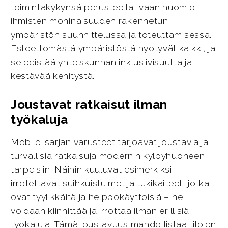
toimintakykynsä perusteella, vaan huomioi
ihmisten moninaisuuden rakennetun
ympäristön suunnittelussa ja toteuttamisessa.
Esteettömästä ympäristöstä hyötyvät kaikki, ja
se edistää yhteiskunnan inklusiivisuutta ja
kestävää kehitystä.
Joustavat ratkaisut ilman
työkaluja
Mobile-sarjan varusteet tarjoavat joustavia ja
turvallisia ratkaisuja modernin kylpyhuoneen
tarpeisiin. Näihin kuuluvat esimerkiksi
irrotettavat suihkuistuimet ja tukikaiteet, jotka
ovat tyylikkäitä ja helppokäyttöisiä – ne
voidaan kiinnittää ja irrottaa ilman erillisiä
työkaluja. Tämä joustavuus mahdollistaa tilojen