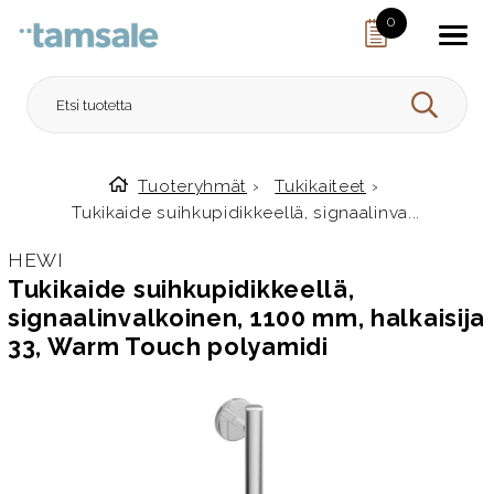
Skip to content
0
HAE
Tuoteryhmät
›
Tukikaiteet
›
Etusivulle
Tukikaide suihkupidikkeellä, signaalinva...
HEWI
Tukikaide suihkupidikkeellä,
signaalinvalkoinen, 1100 mm, halkaisija
33, Warm Touch polyamidi