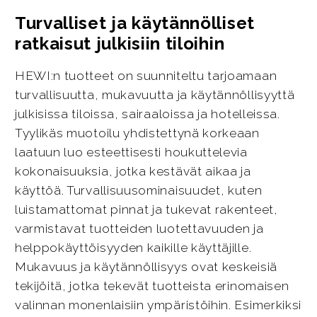
Turvalliset ja käytännölliset
ratkaisut julkisiin tiloihin
HEWI:n tuotteet on suunniteltu tarjoamaan
turvallisuutta, mukavuutta ja käytännöllisyyttä
julkisissa tiloissa, sairaaloissa ja hotelleissa.
Tyylikäs muotoilu yhdistettynä korkeaan
laatuun luo esteettisesti houkuttelevia
kokonaisuuksia, jotka kestävät aikaa ja
käyttöä. Turvallisuusominaisuudet, kuten
luistamattomat pinnat ja tukevat rakenteet,
varmistavat tuotteiden luotettavuuden ja
helppokäyttöisyyden kaikille käyttäjille.
Mukavuus ja käytännöllisyys ovat keskeisiä
tekijöitä, jotka tekevät tuotteista erinomaisen
valinnan monenlaisiin ympäristöihin. Esimerkiksi