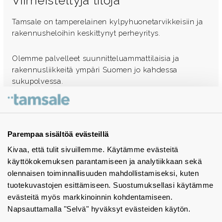
Viimeisteltyjä tiloja
Tamsale on tamperelainen kylpyhuonetarvikkeisiin ja
rakennusheloihin keskittynyt perheyritys.
Olemme palvelleet suunnitteluammattilaisia ja
rakennusliikkeitä ympäri Suomen jo kahdessa
sukupolvessa.
Ota yhteyttä - autamme mielellämme
Tuotekuvastot
Parempaa sisältöä evästeillä
Kivaa, että tulit sivuillemme. Käytämme evästeitä
Instagram
käyttökokemuksen parantamiseen ja analytiikkaan sekä
BIM-objektit
olennaisen toiminnallisuuden mahdollistamiseksi, kuten
tuotekuvastojen esittämiseen. Suostumuksellasi käytämme
Yhteystiedot
evästeitä myös markkinoinnin kohdentamiseen.
Napsauttamalla "Selvä" hyväksyt evästeiden käytön.
Tiedotteet