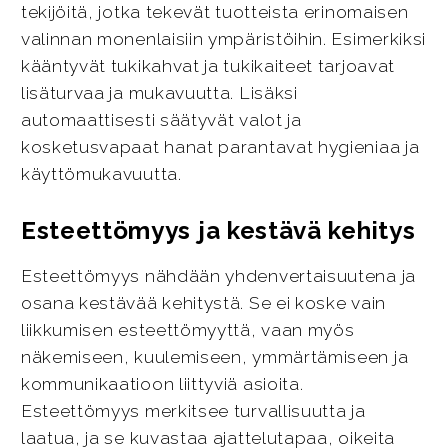
tekijöitä, jotka tekevät tuotteista erinomaisen
valinnan monenlaisiin ympäristöihin. Esimerkiksi
kääntyvät tukikahvat ja tukikaiteet tarjoavat
lisäturvaa ja mukavuutta. Lisäksi
automaattisesti säätyvät valot ja
kosketusvapaat hanat parantavat hygieniaa ja
käyttömukavuutta.
Esteettömyys ja kestävä kehitys
Esteettömyys nähdään yhdenvertaisuutena ja
osana kestävää kehitystä. Se ei koske vain
liikkumisen esteettömyyttä, vaan myös
näkemiseen, kuulemiseen, ymmärtämiseen ja
kommunikaatioon liittyviä asioita.
Esteettömyys merkitsee turvallisuutta ja
laatua, ja se kuvastaa ajattelutapaa, oikeita