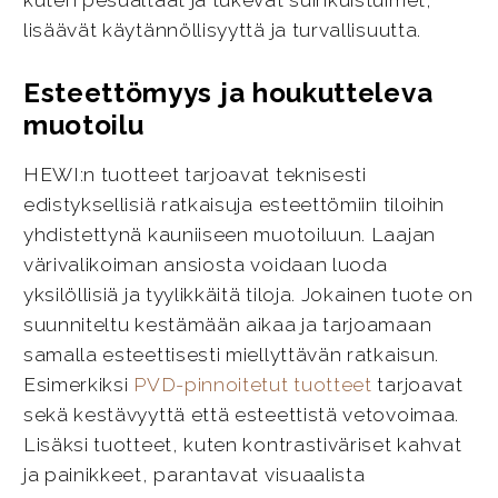
kuten pesualtaat ja tukevat suihkuistuimet,
lisäävät käytännöllisyyttä ja turvallisuutta.
Esteettömyys ja houkutteleva
muotoilu
HEWI:n tuotteet tarjoavat teknisesti
edistyksellisiä ratkaisuja esteettömiin tiloihin
yhdistettynä kauniiseen muotoiluun. Laajan
värivalikoiman ansiosta voidaan luoda
yksilöllisiä ja tyylikkäitä tiloja. Jokainen tuote on
suunniteltu kestämään aikaa ja tarjoamaan
samalla esteettisesti miellyttävän ratkaisun.
Esimerkiksi
PVD-pinnoitetut tuotteet
tarjoavat
sekä kestävyyttä että esteettistä vetovoimaa.
Lisäksi tuotteet, kuten kontrastiväriset kahvat
ja painikkeet, parantavat visuaalista