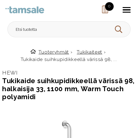
Skip to content
0
HAE
Tuoteryhmät
›
Tukikaiteet
›
Etusivulle
Tukikaide suihkupidikkeellä värissä 98, ...
HEWI
Tukikaide suihkupidikkeellä värissä 98,
halkaisija 33, 1100 mm, Warm Touch
polyamidi