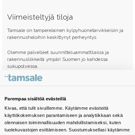
Viimeisteltyjä tiloja
Tamsale on tamperelainen kylpyhuonetarvikkeisiin ja
rakennusheloihin keskittynyt perheyritys.
Olemme palvelleet suunnitteluammattilaisia ja
rakennusliikkeitä ympäri Suomen jo kahdessa
sukupolvessa.
Ota yhteyttä - autamme mielellämme
Tuotekuvastot
Parempaa sisältöä evästeillä
Kivaa, että tulit sivuillemme. Käytämme evästeitä
Instagram
käyttökokemuksen parantamiseen ja analytiikkaan sekä
BIM-objektit
olennaisen toiminnallisuuden mahdollistamiseksi, kuten
tuotekuvastojen esittämiseen. Suostumuksellasi käytämme
Yhteystiedot