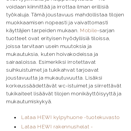
voidaan kiinnittää ja irrottaa ilman erillisiä
työkaluja. Tämä joustavuus mahdollistaa tilojen
muokkaamisen nopeasti ja vaivattomasti
käyttäjien tarpeiden mukaan.
Mobile
-sarjan
tuotteet ovat erityisen hyödyllisiä tiloissa,
joissa tarvitaan usein muutoksia ja
mukautuksia, kuten hoivakodeissa ja
sairaaloissa. Esimerkiksi irrotettavat
suihkuistuimet ja tukikahvat tarjoavat
joustavuutta ja mukautuvuutta. Lisäksi
korkeussäädettävät wc-istuimet ja siirrettävät
tukikaiteet lisäävät tilojen monikäyttöisyyttä ja
mukautumiskykyä.
Lataa HEWI kylpyhuone -tuotekuvasto
Lataa HEWI rakennushelat -