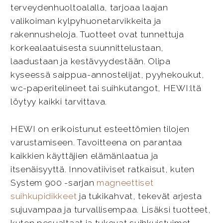
terveydenhuoltoalalla, tarjoaa laajan
valikoiman kylpyhuonetarvikkeita ja
rakennusheloja. Tuotteet ovat tunnettuja
korkealaatuisesta suunnittelustaan,
laadustaan ja kestävyydestään. Olipa
kyseessä saippua-annostelijat, pyyhekoukut,
wc-paperitelineet tai suihkutangot, HEWI:ltä
löytyy kaikki tarvittava.
HEWI on erikoistunut esteettömien tilojen
varustamiseen. Tavoitteena on parantaa
kaikkien käyttäjien elämänlaatua ja
itsenäisyyttä. Innovatiiviset ratkaisut, kuten
System 900 -sarjan
magneettiset
suihkupidikkeet
ja tukikahvat, tekevät arjesta
sujuvampaa ja turvallisempaa. Lisäksi tuotteet,