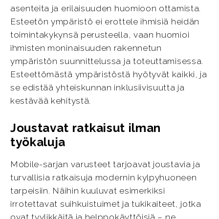
asenteita ja erilaisuuden huomioon ottamista.
Esteetön ympäristö ei erottele ihmisiä heidän
toimintakykynsä perusteella, vaan huomioi
ihmisten moninaisuuden rakennetun
ympäristön suunnittelussa ja toteuttamisessa.
Esteettömästä ympäristöstä hyötyvät kaikki, ja
se edistää yhteiskunnan inklusiivisuutta ja
kestävää kehitystä.
Joustavat ratkaisut ilman
työkaluja
Mobile-sarjan varusteet tarjoavat joustavia ja
turvallisia ratkaisuja modernin kylpyhuoneen
tarpeisiin. Näihin kuuluvat esimerkiksi
irrotettavat suihkuistuimet ja tukikaiteet, jotka
ovat tyylikkäitä ja helppokäyttöisiä – ne