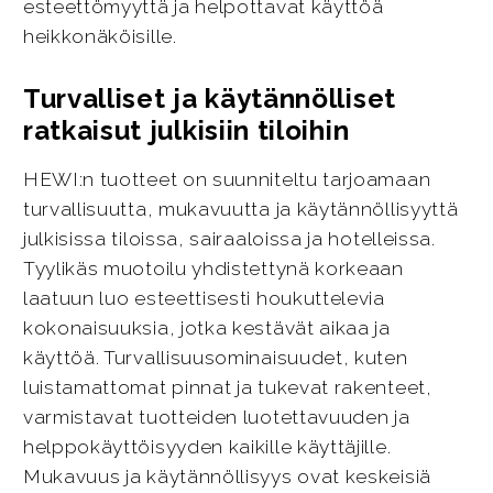
esteettömyyttä ja helpottavat käyttöä
heikkonäköisille.
Turvalliset ja käytännölliset
ratkaisut julkisiin tiloihin
HEWI:n tuotteet on suunniteltu tarjoamaan
turvallisuutta, mukavuutta ja käytännöllisyyttä
julkisissa tiloissa, sairaaloissa ja hotelleissa.
Tyylikäs muotoilu yhdistettynä korkeaan
laatuun luo esteettisesti houkuttelevia
kokonaisuuksia, jotka kestävät aikaa ja
käyttöä. Turvallisuusominaisuudet, kuten
luistamattomat pinnat ja tukevat rakenteet,
varmistavat tuotteiden luotettavuuden ja
helppokäyttöisyyden kaikille käyttäjille.
Mukavuus ja käytännöllisyys ovat keskeisiä