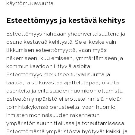
käyttömukavuutta.
Esteettömyys ja kestävä kehitys
Esteettömyys nähdään yhdenvertaisuutena ja
osana kestävää kehitystä. Se ei koske vain
liikkumisen esteettömyyttä, vaan myös
näkemiseen, kuulemiseen, ymmärtämiseen ja
kommunikaatioon liittyviä asioita.
Esteettömyys merkitsee turvallisuutta ja
laatua, ja se kuvastaa ajattelutapaa, oikeita
asenteita ja erilaisuuden huomioon ottamista.
Esteetön ympäristö ei erottele ihmisiä heidän
toimintakykynsä perusteella, vaan huomioi
ihmisten moninaisuuden rakennetun
ympäristön suunnittelussa ja toteuttamisessa.
Esteettömästä ympäristöstä hyötyvät kaikki, ja