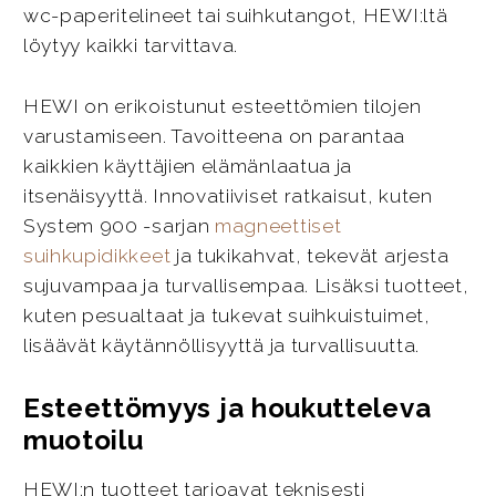
wc-paperitelineet tai suihkutangot, HEWI:ltä
löytyy kaikki tarvittava.
HEWI on erikoistunut esteettömien tilojen
varustamiseen. Tavoitteena on parantaa
kaikkien käyttäjien elämänlaatua ja
itsenäisyyttä. Innovatiiviset ratkaisut, kuten
System 900 -sarjan
magneettiset
suihkupidikkeet
ja tukikahvat, tekevät arjesta
sujuvampaa ja turvallisempaa. Lisäksi tuotteet,
kuten pesualtaat ja tukevat suihkuistuimet,
lisäävät käytännöllisyyttä ja turvallisuutta.
Esteettömyys ja houkutteleva
muotoilu
HEWI:n tuotteet tarjoavat teknisesti