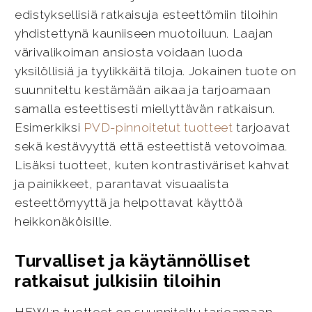
edistyksellisiä ratkaisuja esteettömiin tiloihin
yhdistettynä kauniiseen muotoiluun. Laajan
värivalikoiman ansiosta voidaan luoda
yksilöllisiä ja tyylikkäitä tiloja. Jokainen tuote on
suunniteltu kestämään aikaa ja tarjoamaan
samalla esteettisesti miellyttävän ratkaisun.
Esimerkiksi
PVD-pinnoitetut tuotteet
tarjoavat
sekä kestävyyttä että esteettistä vetovoimaa.
Lisäksi tuotteet, kuten kontrastiväriset kahvat
ja painikkeet, parantavat visuaalista
esteettömyyttä ja helpottavat käyttöä
heikkonäköisille.
Turvalliset ja käytännölliset
ratkaisut julkisiin tiloihin