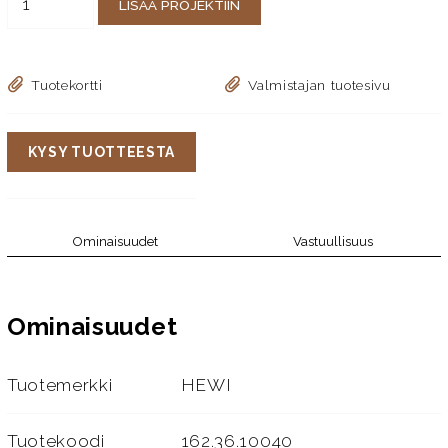
LISÄÄ PROJEKTIIN
Tuotekortti
Valmistajan tuotesivu
KYSY TUOTTEESTA
Ominaisuudet
Vastuullisuus
Ominaisuudet
Tuotemerkki
HEWI
Tuotekoodi
162.36.10040