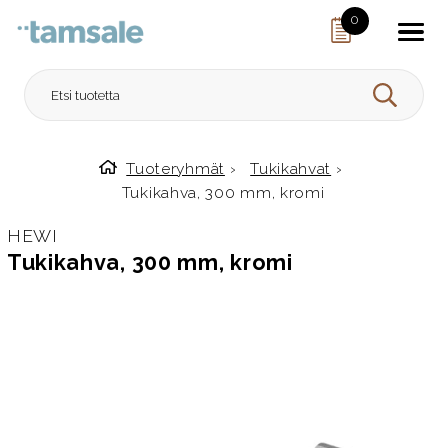
Skip to content
0
HAE
Tuoteryhmät
›
Tukikahvat
›
Etusivulle
Tukikahva, 300 mm, kromi
HEWI
Tukikahva, 300 mm, kromi