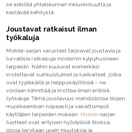
se edistää yhteiskunnan inklusiivisuutta ja
kestävää kehitystä.
Joustavat ratkaisut ilman
työkaluja
Mobile-sarjan varusteet tarjoavat joustavia ja
turvallisia ratkaisuja modernin kylpyhuoneen
tarpeisiin. Näihin kuuluvat esimerkiksi
irrotettavat suihkuistuimet ja tukikaiteet, jotka
ovat tyylikkäitä ja helppokäyttöisiä – ne
voidaan kiinnittää ja irrottaa ilman erillisiä
työkaluja. Tämä joustavuus mahdollistaa tilojen
muokkaamisen nopeasti ja vaivattomasti
käyttäjien tarpeiden mukaan.
Mobile
-sarjan
tuotteet ovat erityisen hyödyllisiä tiloissa,
joissa tarvitaan usein muutoksia ja