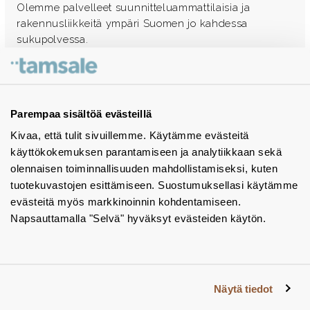
Olemme palvelleet suunnitteluammattilaisia ja
rakennusliikkeitä ympäri Suomen jo kahdessa
sukupolvessa.
Ota yhteyttä - autamme mielellämme
Tuotekuvastot
Parempaa sisältöä evästeillä
Kivaa, että tulit sivuillemme. Käytämme evästeitä
Instagram
käyttökokemuksen parantamiseen ja analytiikkaan sekä
BIM-objektit
olennaisen toiminnallisuuden mahdollistamiseksi, kuten
tuotekuvastojen esittämiseen. Suostumuksellasi käytämme
Yhteystiedot
evästeitä myös markkinoinnin kohdentamiseen.
Napsauttamalla "Selvä" hyväksyt evästeiden käytön.
Tiedotteet
Tietosuojaseloste
Tietoa evästeistä
Näytä tiedot
Evästeasetukset