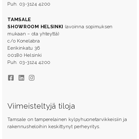
Puh. 03-3124 4200
TAMSALE
SHOWROOM HELSINKI
(avoinna sopimuksen
mukaan – ota yhteyttä)
c/o Konelabra
Eerikinkatu 36
00180 Helsinki
Puh. 03-3124 4200
Facebook
LinkedIn
Instagram
Viimeisteltyjä tiloja
Tamsale on tamperelainen kylpyhuonetarvikkeisiin ja
rakennusheloihin keskittynyt perheyritys.