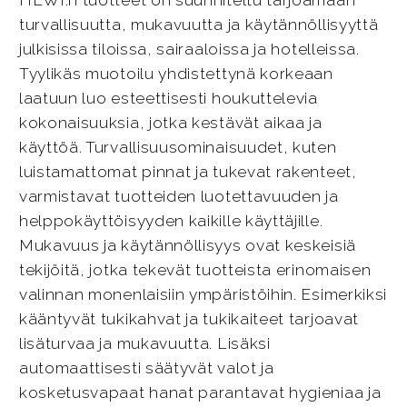
HEWI:n tuotteet on suunniteltu tarjoamaan
turvallisuutta, mukavuutta ja käytännöllisyyttä
julkisissa tiloissa, sairaaloissa ja hotelleissa.
Tyylikäs muotoilu yhdistettynä korkeaan
laatuun luo esteettisesti houkuttelevia
kokonaisuuksia, jotka kestävät aikaa ja
käyttöä. Turvallisuusominaisuudet, kuten
luistamattomat pinnat ja tukevat rakenteet,
varmistavat tuotteiden luotettavuuden ja
helppokäyttöisyyden kaikille käyttäjille.
Mukavuus ja käytännöllisyys ovat keskeisiä
tekijöitä, jotka tekevät tuotteista erinomaisen
valinnan monenlaisiin ympäristöihin. Esimerkiksi
kääntyvät tukikahvat ja tukikaiteet tarjoavat
lisäturvaa ja mukavuutta. Lisäksi
automaattisesti säätyvät valot ja
kosketusvapaat hanat parantavat hygieniaa ja