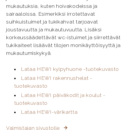
mukautuksia, kuten hoivakodeissa ja
sairaaloissa. Esimerkiksi irrotettavat
suihkuistuimet ja tukikahvat tarjoavat
joustavuutta ja mukautuvuutta. Lisäksi
korkeussäädettävät wc-istuimet ja siirrettävät
tukikaiteet lisäävät tilojen monikäyttöisyyttä ja
mukautumiskykyä.
Lataa HEWI kylpyhuone -tuotekuvasto
Lataa HEWI rakennushelat -
tuotekuvasto
Lataa HEWI päiväkodit ja koulut -
tuotekuvasto
Lataa HEWI-värikartta
Valmistajan sivustolle