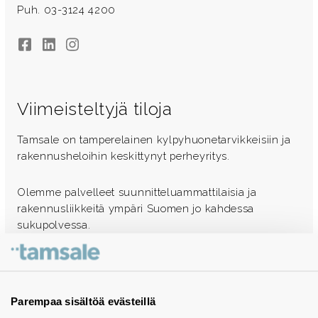
Puh. 03-3124 4200
Facebook
LinkedIn
Instagram
Viimeisteltyjä tiloja
Tamsale on tamperelainen kylpyhuonetarvikkeisiin ja
rakennusheloihin keskittynyt perheyritys.
Olemme palvelleet suunnitteluammattilaisia ja
rakennusliikkeitä ympäri Suomen jo kahdessa
sukupolvessa.
Ota yhteyttä - autamme mielellämme
Tuotekuvastot
Parempaa sisältöä evästeillä