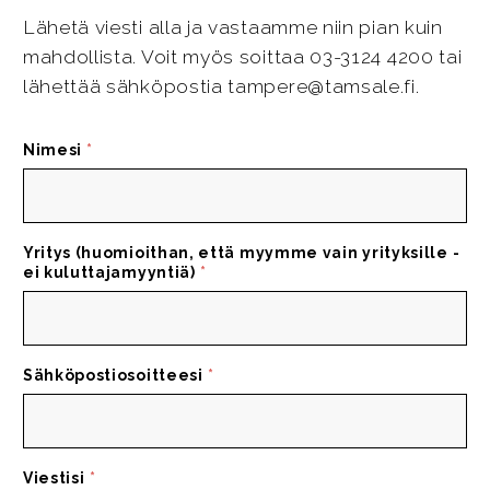
Lähetä viesti alla ja vastaamme niin pian kuin
mahdollista. Voit myös soittaa 03-3124 4200 tai
lähettää sähköpostia tampere@tamsale.fi.
Nimesi
*
Yritys (huomioithan, että myymme vain yrityksille -
ei kuluttajamyyntiä)
*
Sähköpostiosoitteesi
*
Viestisi
*