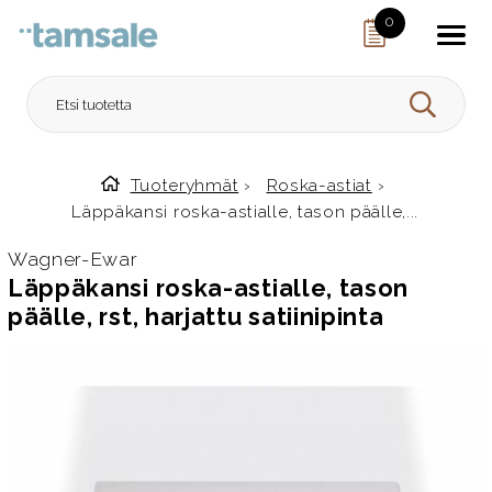
Skip to content
0
HAE
Tuoteryhmät
›
Roska-astiat
›
Etusivulle
Läppäkansi roska-astialle, tason päälle,...
Wagner-Ewar
Läppäkansi roska-astialle, tason
päälle, rst, harjattu satiinipinta