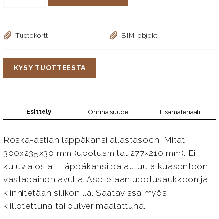
Tuotekortti
BIM-objekti
KYSY TUOTTEESTA
Esittely
Ominaisuudet
Lisämateriaali
Roska-astian läppäkansi allastasoon. Mitat:
300x235x30 mm (upotusmitat 277×210 mm). Ei
kuluvia osia – läppäkansi palautuu alkuasentoon
vastapainon avulla. Asetetaan upotusaukkoon ja
kiinnitetään silikonilla. Saatavissa myös
kiillotettuna tai pulverimaalattuna.