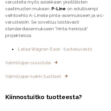
varusteita myös asiakkaan yksilöllisten
vaatimusten mukaan.
P-Line
on edullisempi
vaihtoehto A-Linelle pinta-asennukseen ja wc-
varusteisiin. Se soveltuu loistavasti
standardiasennukseen “hinta-herkissä”
projekteissa.
Lataa Wagner-Ewar -tuotekuvasto
Valmistajan sivustolle
Valmistajan kaikki tuotteet
Kiinnostuitko tuotteesta?