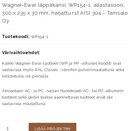
Wagner-Ewar läppäkansi, WP154-1, allastasoon,
300 x 235 x 30 mm, harjattu rst AISI 304 – Tamsale
Oy
Tuotekoodi:
WP154-1
Värivaihtoehdot:
Kaikki Wagner-Ewar tuotteet (WP ja PP -alkuiset koodit) ovat
saatavissa myös RAL Classic -väreihin pulverimaalattuna sekä
kiillotetulla rst-pinnalla.
Ainoastaan AC- ja PC -sarjan (tuotekoodi AC- tai PC-alkuinen)
tuotteet sekä peilin taakse asennettavat tuotteet eivät ole
saatavissa maalattuna.
LISÄÄ PROJEKTIIN