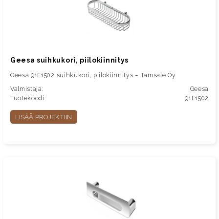
Geesa suihkukori, piilokiinnitys
Geesa 91E1502 suihkukori, piilokiinnitys – Tamsale Oy
Valmistaja:
Geesa
Tuotekoodi:
91E1502
LISÄÄ PROJEKTIIN