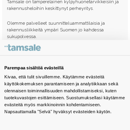
Tamsale on tamperelainen kylpyhuonetarvikkeisiin ja
rakennusheloihin keskittynyt perheyritys.
Olemme palvelleet suunnitteluammattilaisia ja
rakennusliikkeitä ympäri Suomen jo kahdessa
sukupolvessa.
Ota yhteyttä - autamme mielellämme
Tuotekuvastot
Parempaa sisältöä evästeillä
Kivaa, että tulit sivuillemme. Käytämme evästeitä
Instagram
käyttökokemuksen parantamiseen ja analytiikkaan sekä
BIM-objektit
olennaisen toiminnallisuuden mahdollistamiseksi, kuten
tuotekuvastojen esittämiseen. Suostumuksellasi käytämme
Yhteystiedot
evästeitä myös markkinoinnin kohdentamiseen.
Napsauttamalla "Selvä" hyväksyt evästeiden käytön.
Tiedotteet
Tietosuojaseloste