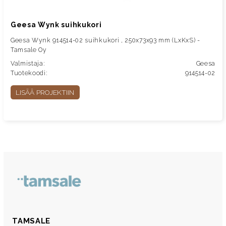
Geesa Wynk suihkukori
Geesa Wynk 914514-02 suihkukori , 250x73x93 mm (LxKxS) -
Tamsale Oy
Valmistaja:
Geesa
Tuotekoodi:
914514-02
LISÄÄ PROJEKTIIN
TAMSALE