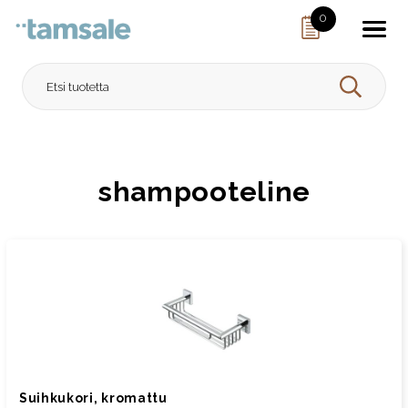
Skip to content
0
HAE
shampooteline
Suihkukori, kromattu