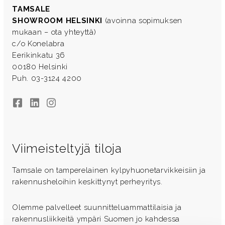
TAMSALE
SHOWROOM HELSINKI
(avoinna sopimuksen
mukaan – ota yhteyttä)
c/o Konelabra
Eerikinkatu 36
00180 Helsinki
Puh. 03-3124 4200
Facebook
LinkedIn
Instagram
Viimeisteltyjä tiloja
Tamsale on tamperelainen kylpyhuonetarvikkeisiin ja
rakennusheloihin keskittynyt perheyritys.
Olemme palvelleet suunnitteluammattilaisia ja
rakennusliikkeitä ympäri Suomen jo kahdessa