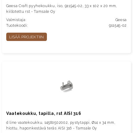
Geesa Craft pyyhekoukku, iso, 911545-02, 33 x 102 x 20 mm,
kiillotettu rst - Tamsale Oy
Valmistaja:
Geesa
Tuotekoodi:
911545-02
LISÄÄ PROJEKTIIN
Vaatekoukku, tapilla, rst AISI 316
d line vaatekoukku, 14560502002, pystytappi, Ø14 x 34 mm,
hiottu, haponkestävä teräs AISI 316 - Tamsale Oy