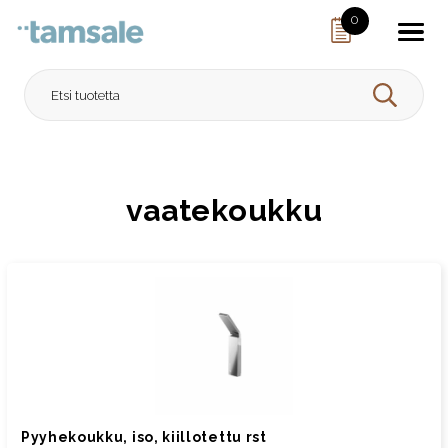
Skip to content
0
HAE
vaatekoukku
Pyyhekoukku, iso, kiillotettu rst