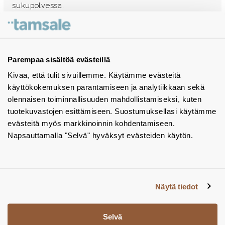
sukupolvessa.
Ota yhteyttä - autamme mielellämme
Tuotekuvastot
Parempaa sisältöä evästeillä
Kivaa, että tulit sivuillemme. Käytämme evästeitä
Instagram
käyttökokemuksen parantamiseen ja analytiikkaan sekä
BIM-objektit
olennaisen toiminnallisuuden mahdollistamiseksi, kuten
tuotekuvastojen esittämiseen. Suostumuksellasi käytämme
Yhteystiedot
evästeitä myös markkinoinnin kohdentamiseen.
Napsauttamalla "Selvä" hyväksyt evästeiden käytön.
Tiedotteet
Tietosuojaseloste
Tietoa evästeistä
Näytä tiedot
Evästeasetukset
Selvä