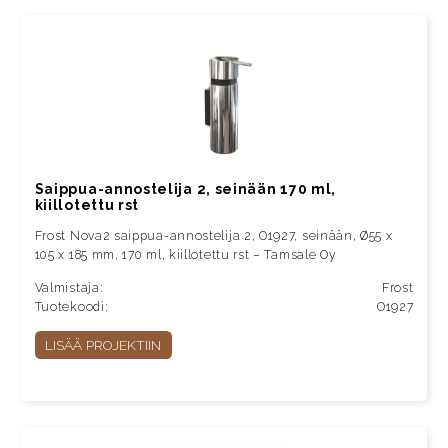
Saippua-annostelija 2, seinään 170 ml,
kiillotettu rst
Frost Nova2 saippua-annostelija 2, O1927, seinään, Ø55 x
105 x 185 mm, 170 ml, kiillotettu rst – Tamsale Oy
Valmistaja:
Frost
Tuotekoodi:
O1927
LISÄÄ PROJEKTIIN