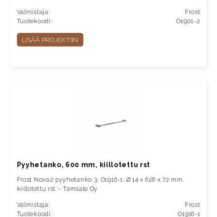
Valmistaja:
Frost
Tuotekoodi:
O1901-2
LISÄÄ PROJEKTIIN
Pyyhetanko, 600 mm, kiillotettu rst
Frost Nova2 pyyhetanko 3, O1916-1, Ø 14 x 628 x 72 mm,
kiillotettu rst – Tamsale Oy
Valmistaja:
Frost
Tuotekoodi:
O1916-1