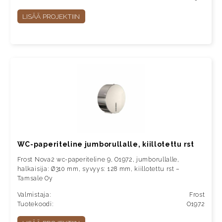
LISÄÄ PROJEKTIIN
WC-paperiteline jumborullalle, kiillotettu rst
Frost Nova2 wc-paperiteline 9, O1972, jumborullalle,
halkaisija: Ø310 mm, syvyys: 128 mm, kiillotettu rst –
Tamsale Oy
Valmistaja:
Frost
Tuotekoodi:
O1972