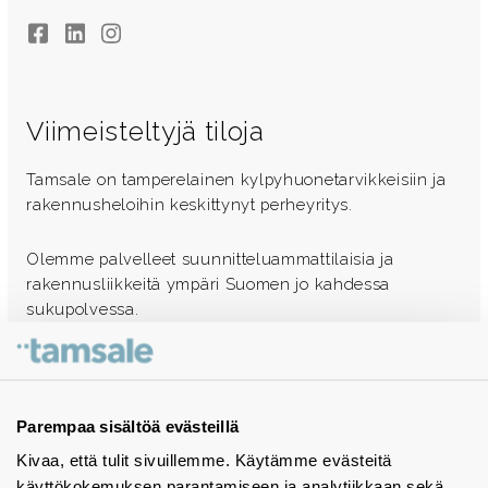
Facebook
LinkedIn
Instagram
Viimeisteltyjä tiloja
Tamsale on tamperelainen kylpyhuonetarvikkeisiin ja
rakennusheloihin keskittynyt perheyritys.
Olemme palvelleet suunnitteluammattilaisia ja
rakennusliikkeitä ympäri Suomen jo kahdessa
sukupolvessa.
Ota yhteyttä - autamme mielellämme
Tuotekuvastot
Parempaa sisältöä evästeillä
Kivaa, että tulit sivuillemme. Käytämme evästeitä
Instagram
käyttökokemuksen parantamiseen ja analytiikkaan sekä