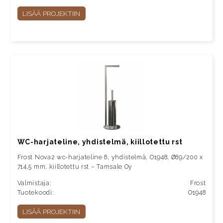
LISÄÄ PROJEKTIIN
WC-harjateline, yhdistelmä, kiillotettu rst
Frost Nova2 wc-harjateline 8, yhdistelmä, O1948, Ø89/200 x
714,5 mm, kiillotettu rst – Tamsale Oy
Valmistaja:
Frost
Tuotekoodi:
O1948
LISÄÄ PROJEKTIIN