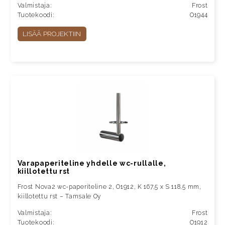
Valmistaja:
Frost
Tuotekoodi:
O1944
LISÄÄ PROJEKTIIN
Varapaperiteline yhdelle wc-rullalle,
kiillotettu rst
Frost Nova2 wc-paperiteline 2, O1912, K 167,5 x S 118,5 mm,
kiillotettu rst – Tamsale Oy
Valmistaja:
Frost
Tuotekoodi:
O1912