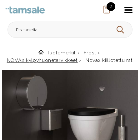
Skip to content
0
HAE
Tuotemerkit
›
Frost
›
Etusivulle
NOVA2 kylpyhuonetarvikkeet
›
Nova2 kiillotettu rst