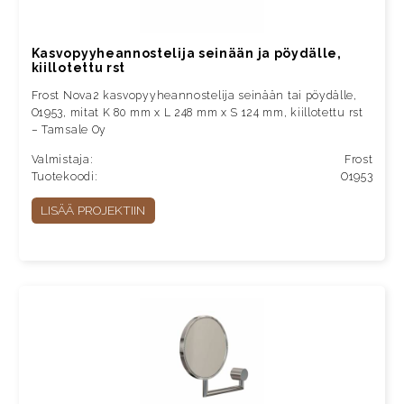
Kasvopyyheannostelija seinään ja pöydälle,
kiillotettu rst
Frost Nova2 kasvopyyheannostelija seinään tai pöydälle,
O1953, mitat K 80 mm x L 248 mm x S 124 mm, kiillotettu rst
– Tamsale Oy
Valmistaja:
Frost
Tuotekoodi:
O1953
LISÄÄ PROJEKTIIN