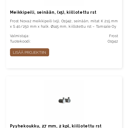
Meikkipeili, seinään, (x5), kiillotettu rst
Frost Nova2 meikkipeili (x5), O1942, seinään, mitat K 215 mm
x S 40/250 mm x halk. Ø145 mm, kiillotettu rst – Tamsale Oy
Valmistaja:
Frost
Tuotekoodi:
O1942
LISÄÄ PROJEKTIIN
Pyyhekoukku, 27 mm, 2 kpl, kiillotettu rst