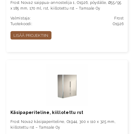
Frost Nova2 saippua-annostelija 1, O1926, pöydälle, Ø55/95
x 185 mm, 170 ml, rst, kiillotettu rst – Tamsale Oy
Valmistaja:
Frost
Tuotekoodi:
O1926
LISÄÄ PROJEKTIIN
Käsipaperiteline, kiillotettu rst
Frost Nova2 käsipaperiteline, O1944, 300 x 110 x 325 mm,
kiillotettu rst – Tamsale Oy