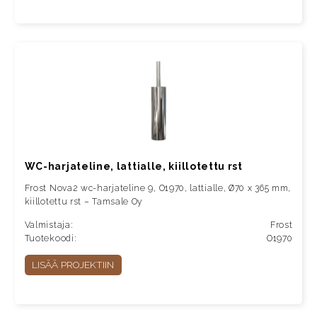
WC-harjateline, lattialle, kiillotettu rst
Frost Nova2 wc-harjateline 9, O1970, lattialle, Ø70 x 365 mm,
kiillotettu rst – Tamsale Oy
Valmistaja:
Frost
Tuotekoodi:
O1970
LISÄÄ PROJEKTIIN