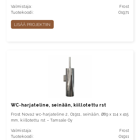
Valmistaja:
Frost
Tuotekoodi:
O1971
LISÄÄ PROJEKTIIN
WC-harjateline, seinään, kiillotettu rst
Frost Nova2 wc-harjateline 2, O1911, seinään, Ø89 x 114 x 415
mm, kiillotettu rst – Tamsale Oy
Valmistaja:
Frost
Tuotekoodi:
O1911