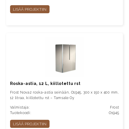
LISÄÄ PROJEKTIIN
Roska-astia, 12 L, kiillotettu rst
Frost Nova2 roska-astia seinään, O1945, 300 x 150 x 400 mm,
12 litraa, kiillotettu rst – Tamsale Oy
Valmistaja:
Frost
Tuotekoodi:
O1945
LISÄÄ PROJEKTIIN