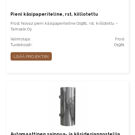
Pieni käsipaperiteline, rst, kiillotettu
Frost Nova2 pieni käsipaperiteline O1981, rst, kiillotettu –
Tamsale Oy
Valmistaja:
Frost
Tuotekoodi:
O1981
LISÄÄ PROJEKTIIN
Automaattinen saippua- ja käsidesiannostelija,