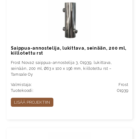
Saippua-annostelija, lukittava, seinään, 200 ml,
kiillotettu rst
Frost Nova2 saippua-annostelija 3, O1939, lukittava,
seinään, 200 ml, Ø63 x 100 x 196 mm, kiillotettu rst –
Tamsale Oy
Valmistaja:
Frost
Tuotekoodi:
O1939
LISÄÄ PROJEKTIIN