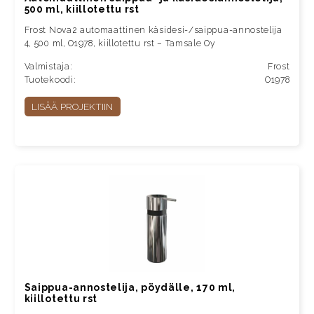
500 ml, kiillotettu rst
Frost Nova2 automaattinen käsidesi-/saippua-annostelija
4, 500 ml, O1978, kiillotettu rst – Tamsale Oy
Valmistaja:
Frost
Tuotekoodi:
O1978
LISÄÄ PROJEKTIIN
Saippua-annostelija, pöydälle, 170 ml,
kiillotettu rst