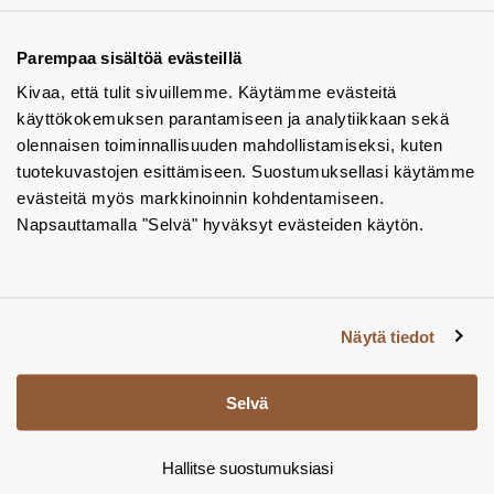
Tuotekuvastot
Parempaa sisältöä evästeillä
Kivaa, että tulit sivuillemme. Käytämme evästeitä
Instagram
käyttökokemuksen parantamiseen ja analytiikkaan sekä
BIM-objektit
olennaisen toiminnallisuuden mahdollistamiseksi, kuten
tuotekuvastojen esittämiseen. Suostumuksellasi käytämme
Yhteystiedot
evästeitä myös markkinoinnin kohdentamiseen.
Napsauttamalla "Selvä" hyväksyt evästeiden käytön.
Tiedotteet
Tietosuojaseloste
Tietoa evästeistä
Näytä tiedot
Evästeasetukset
Selvä
Hallitse suostumuksiasi
© Tamsale 2026