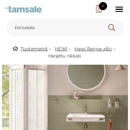
Skip to content
0
HAE
Tuotemerkit
›
HEWI
›
Hewi Range 480
›
Etusivulle
Harjattu nikkeli