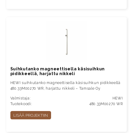
Suihkutanko magneettisella käsisuihkun
pidikkeellä, harjattu nikkeli
HEWI suihkutanko magneettisella käsisuihkun pidikkeellä
480.33M00270 WR, harjattu nikkeli – Tamsale Oy
Valmistaja:
HEWI
Tuotekoodi:
480.33M00270 WR
LISÄÄ PROJEKTIIN