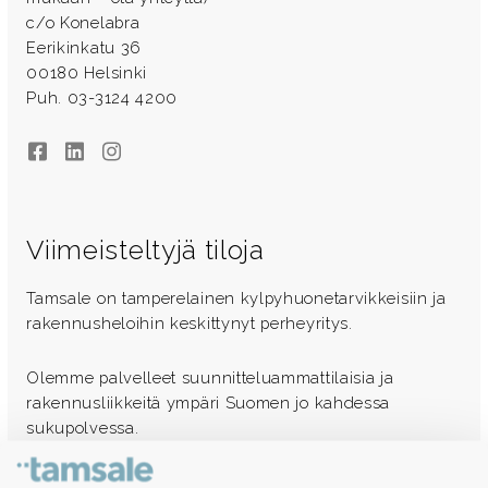
c/o Konelabra
Eerikinkatu 36
00180 Helsinki
Puh. 03-3124 4200
Facebook
LinkedIn
Instagram
Viimeisteltyjä tiloja
Tamsale on tamperelainen kylpyhuonetarvikkeisiin ja
rakennusheloihin keskittynyt perheyritys.
Olemme palvelleet suunnitteluammattilaisia ja
rakennusliikkeitä ympäri Suomen jo kahdessa
sukupolvessa.
Ota yhteyttä - autamme mielellämme