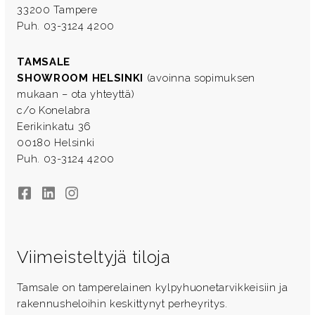
33200 Tampere
Puh. 03-3124 4200
TAMSALE
SHOWROOM HELSINKI
(avoinna sopimuksen
mukaan – ota yhteyttä)
c/o Konelabra
Eerikinkatu 36
00180 Helsinki
Puh. 03-3124 4200
Facebook
LinkedIn
Instagram
Viimeisteltyjä tiloja
Tamsale on tamperelainen kylpyhuonetarvikkeisiin ja
rakennusheloihin keskittynyt perheyritys.