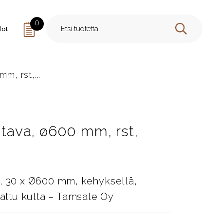
0
dot
HAE
m, rst,...
entava, ø600 mm, rst,
G, 30 x Ø600 mm, kehyksellä,
jattu kulta – Tamsale Oy