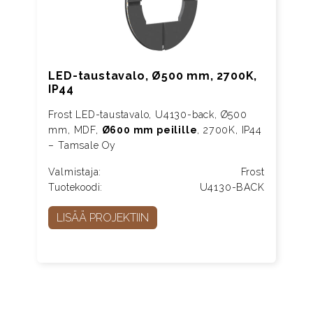
LED-taustavalo, Ø500 mm, 2700K,
IP44
Frost LED-taustavalo, U4130-back, Ø500
mm, MDF,
Ø600 mm peilille
, 2700K, IP44
– Tamsale Oy
Valmistaja:
Frost
Tuotekoodi:
U4130-BACK
LISÄÄ PROJEKTIIN