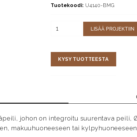
Tuotekoodi:
U4140-BMG
LISÄÄ PROJEKTIIN
KYSY TUOTTEESTA
eili, johon on integroitu suurentava peili,
eiseen, makuuhuoneeseen tai kylpyhuoneeseen