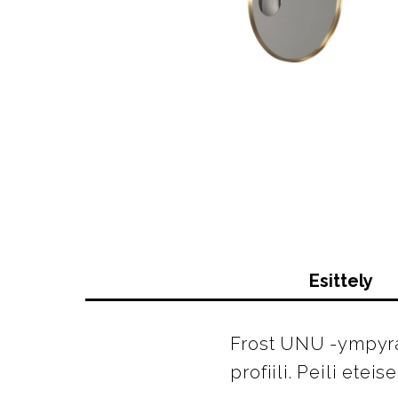
Esittely
Frost UNU -ympyräp
profiili. Peili et