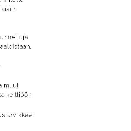
aisiin
tunnettuja
aaleistaan.
-
ja muut
ta keittiöön
ustarvikkeet