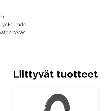
mm
elycke mdd
maton teräs
Liittyvät tuotteet