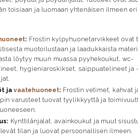
n toisiaan ja luomaan yhtenäisen ilmeen eril
huoneet
:
Frostin kylpyhuonetarvikkeet ovat 
stisesta muotoilustaan ja laadukkaista materi
asta löytyy muun muassa pyyhekoukut, wc-
ineet, hygieniaroskikset, saippuatelineet ja 
jat.
öt ja
vaatehuoneet
:
Frostin vetimet, kahvat 
in varusteet tuovat tyylikkyyttä ja toimivuut
huoneeseen.
us:
Kynttilänjalat, avainkoukut ja muut sisust
levät tilan ja luovat persoonallisen ilmeen.