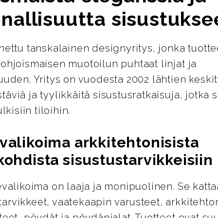
nallisuutta sisustukse
nettu tanskalainen designyritys, jonka tuotte
ohjoismaisen muotoilun puhtaat linjat ja
uuden. Yritys on vuodesta 2002 lähtien keskit
äviä ja tyylikkäitä sisustusratkaisuja, jotka s
lkisiin tiloihin.
valikoima arkkitehtonisista
kohdista sisustustarvikkeisiin
evalikoima on laaja ja monipuolinen. Se katta
rvikkeet, vaatekaapin varusteet, arkkitehton
teet, pöydät ja pöydänjalat. Tuotteet ovat su