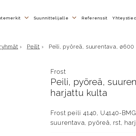
otemerkit
Suunnittelijalle
Referenssit
Yhteystie
ryhmät
›
Peilit
›
Peili, pyöreä, suurentava, ø600 m
lle
Frost
Peili, pyöreä, suur
harjattu kulta
Frost peili 4140, U4140-BM
suurentava, pyöreä, rst, har