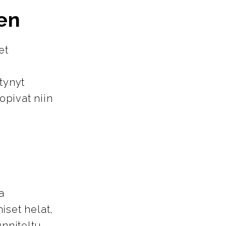
en
et
tynyt
opivat niin
a
iset helat,
unniteltu