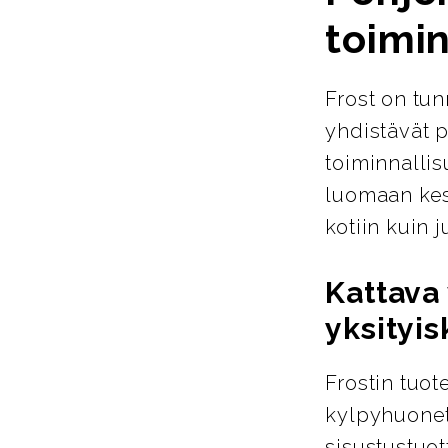
toimin
Frost on tun
yhdistävät p
toiminnallis
luomaan kest
kotiin kuin ju
Kattava 
yksityis
Frostin tuot
kylpyhuoneta
sisustustuot