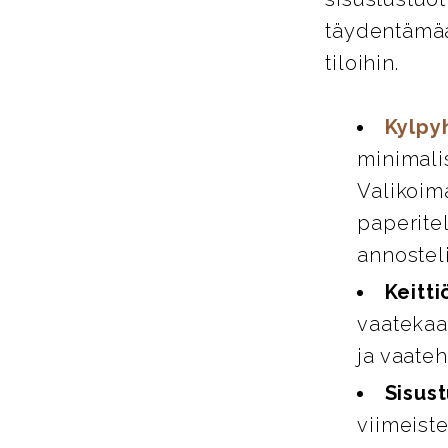
täydentämää
tiloihin.
Kylpy
minimali
Valikoim
paperitel
annosteli
Keitti
vaatekaap
ja vaate
Sisust
viimeiste