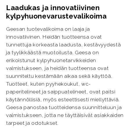
Laadukas ja innovatiivinen
kylpyhuonevarustevalikoima
Geesan tuotevalikoima on laaja ja
innovatiivinen. Heidän tuotteensa ovat
tunnettuja korkeasta laadusta, kestävyydestä
ja tyylikkäästä muotoilusta. Geesa on
erikoistunut kylpyhuonetarvikkeiden
valmistukseen, ja heidän tuotteensa ovat
suunniteltu kestämään aikaa sekä käyttöä.
Tuotteet, kuten pyyhekoukut, wc-
paperitelineet ja saippuatelineet, ovat paitsi
käytännöllisiä, myös esteettisesti miellyttäviä.
Geesa panostaa tuotteidensa suunnitteluun ja
valmistukseen, jotta ne täyttäisivät asiakkaiden
tarpeet ja odotukset.