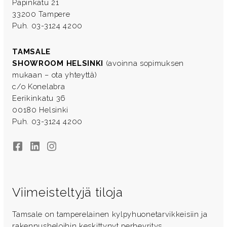
Papinkatu 21
33200 Tampere
Puh. 03-3124 4200
TAMSALE
SHOWROOM HELSINKI
(avoinna sopimuksen
mukaan – ota yhteyttä)
c/o Konelabra
Eerikinkatu 36
00180 Helsinki
Puh. 03-3124 4200
Facebook
LinkedIn
Instagram
Viimeisteltyjä tiloja
Tamsale on tamperelainen kylpyhuonetarvikkeisiin ja
rakennusheloihin keskittynyt perheyritys.