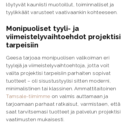
löytyvät kauniisti muotoillut, toiminnalliset ja
tyylikkäät varusteet vaativaankin kohteeseen.
Monipuoliset tyyli- ja
viimeistelyvaihtoehdot projektisi
tarpeisiin
Geesa tarjoaa monipuolisen valikoiman eri
tyylejä ja viimeistelyvaihtoehtoja, jotta voit
valita projektisi tarpeisiin parhaiten sopivat
tuotteet – oli sisustustyylisi sitten moderni,
minimalistinen tai klassinen. Ammattitaitoinen
Tamsale-tiimimme
on valmis auttamaan ja
tarjoamaan parhaat ratkaisut, varmistaen, että
saat tarvitsemasi tuotteet ja palvelun projektisi
vaatimusten mukaisesti.