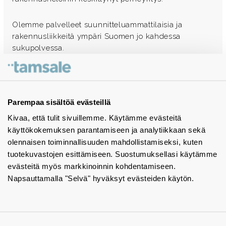
Olemme palvelleet suunnitteluammattilaisia ja
rakennusliikkeitä ympäri Suomen jo kahdessa
sukupolvessa.
Ota yhteyttä - autamme mielellämme
Tuotekuvastot
Parempaa sisältöä evästeillä
Kivaa, että tulit sivuillemme. Käytämme evästeitä
Instagram
käyttökokemuksen parantamiseen ja analytiikkaan sekä
BIM-objektit
olennaisen toiminnallisuuden mahdollistamiseksi, kuten
tuotekuvastojen esittämiseen. Suostumuksellasi käytämme
Yhteystiedot
evästeitä myös markkinoinnin kohdentamiseen.
Napsauttamalla "Selvä" hyväksyt evästeiden käytön.
Tiedotteet
Tietosuojaseloste
Tietoa evästeistä