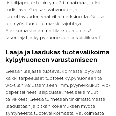
risteilijäprojekteihin ympäri maailmaa, jotka
todistavat Geesan vahvuuden ja
luotettavuuden vaativilla markkinoilla. Geesa
on myös tunnettu markkinajohtaja
Alankomaissa ammattilaissegmentissä
(asentajat ja kylpyhuoneiden erikoisliikkeet).
Laaja ja laadukas tuotevalikoima
kylpyhuoneen varustamiseen
Geesan laajasta tuotevalikoimasta löytyvät
kaikki tarpeelliset tuotteet kylpyhuoneen tai
wc-tilan varustamiseen, mm. pyyhekoukut, wc-
paperitelineet, saippuatelineet sekä muut
tarvikkeet. Geesa tunnetaan tinkimättömästä
laadustaan ja pitkän kokemuksen myötä
syntyneestä tuotevalikoimasta. Valikoimasta