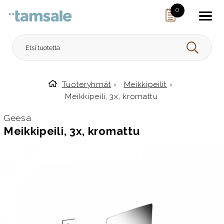
Skip to content
0
HAE
Tuoteryhmät
›
Meikkipeilit
›
Etusivulle
Meikkipeili, 3x, kromattu
Geesa
Meikkipeili, 3x, kromattu