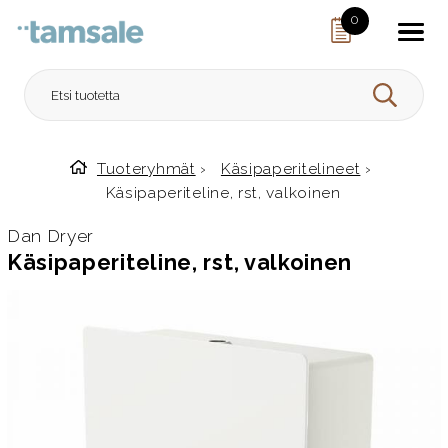
Skip to content
0
HAE
Tuoteryhmät
›
Käsipaperitelineet
›
Etusivulle
Käsipaperiteline, rst, valkoinen
Dan Dryer
Käsipaperiteline, rst, valkoinen