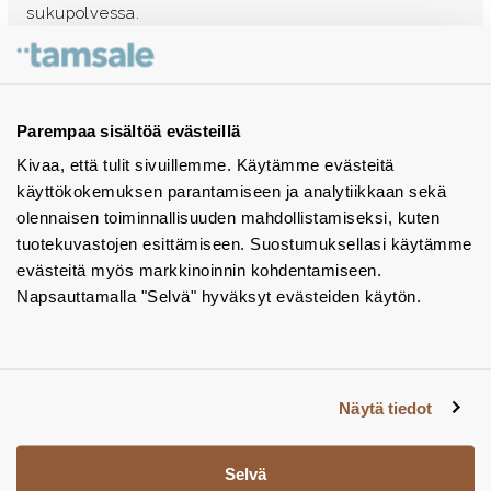
sukupolvessa.
Ota yhteyttä - autamme mielellämme
Tuotekuvastot
Parempaa sisältöä evästeillä
Kivaa, että tulit sivuillemme. Käytämme evästeitä
Instagram
käyttökokemuksen parantamiseen ja analytiikkaan sekä
BIM-objektit
olennaisen toiminnallisuuden mahdollistamiseksi, kuten
tuotekuvastojen esittämiseen. Suostumuksellasi käytämme
Yhteystiedot
evästeitä myös markkinoinnin kohdentamiseen.
Napsauttamalla "Selvä" hyväksyt evästeiden käytön.
Tiedotteet
Tietosuojaseloste
Tietoa evästeistä
Näytä tiedot
Evästeasetukset
Selvä