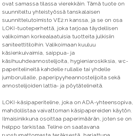
ovat samassa tilassa vierekkäin. Tämä tuote on
suunniteltu yhteistyössä tanskalaisen
suunnittelutoimisto VE2:n kanssa, ja se on osa
LOKI-tuoteperhettä, joka tarjoaa täydellisen
valikoiman korkealaatuisia tuotteita julkisiin
saniteettitiloihin. Valikoimaan kuuluu
käsienkuivaimia, saippua- ja
käsihuuhdeannostelijoita, hygieniaroskiksia, wc-
paperitelineitä kahdelle rullalle tai yhdelle
jumborullalle, paperipyyheannostelijoita sekä
annostelijoiden lattia- ja pöytätelineitä.
LOKI-käsipaperiteline, joka on ADA-yhteensopiva,
mahdollistaa vaivattoman käsipapereiden käytön.
Ilmaisinikkuna osoittaa paperimäärän, joten se on
helppo tarkistaa. Teline on saatavana
ruostumattomasta teräksestä, harjattuna,