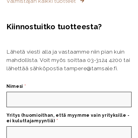
Valmistajan kaikki tuotteet
Kiinnostuitko tuotteesta?
Lähetä viesti alla ja vastaamme niin pian kuin
mahdollista. Voit myös soittaa 03-3124 4200 tai
lähettää sähköpostia tampere@tamsale.fi.
Nimesi
*
Yritys (huomioithan, että myymme vain yrityksille -
ei kuluttajamyyntiä)
*