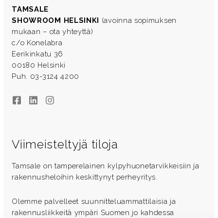
TAMSALE
SHOWROOM HELSINKI
(avoinna sopimuksen
mukaan – ota yhteyttä)
c/o Konelabra
Eerikinkatu 36
00180 Helsinki
Puh. 03-3124 4200
Facebook
LinkedIn
Instagram
Viimeisteltyjä tiloja
Tamsale on tamperelainen kylpyhuonetarvikkeisiin ja
rakennusheloihin keskittynyt perheyritys.
Olemme palvelleet suunnitteluammattilaisia ja
rakennusliikkeitä ympäri Suomen jo kahdessa