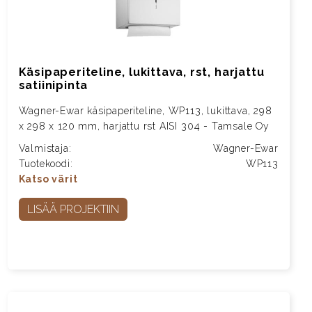
Käsipaperiteline, lukittava, rst, harjattu
satiinipinta
Wagner-Ewar käsipaperiteline, WP113, lukittava, 298
x 298 x 120 mm, harjattu rst AISI 304 - Tamsale Oy
Valmistaja:
Wagner-Ewar
Tuotekoodi:
WP113
Katso värit
LISÄÄ PROJEKTIIN