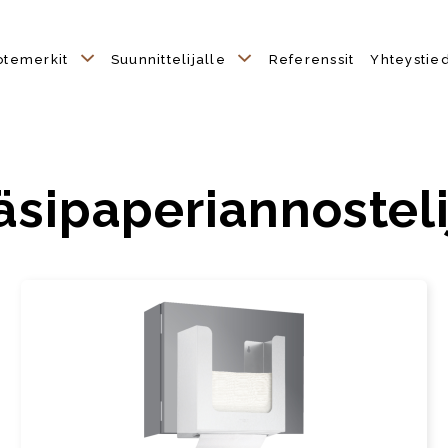
otemerkit
Suunnittelijalle
Referenssit
Yhteystie
äsipaperiannosteli