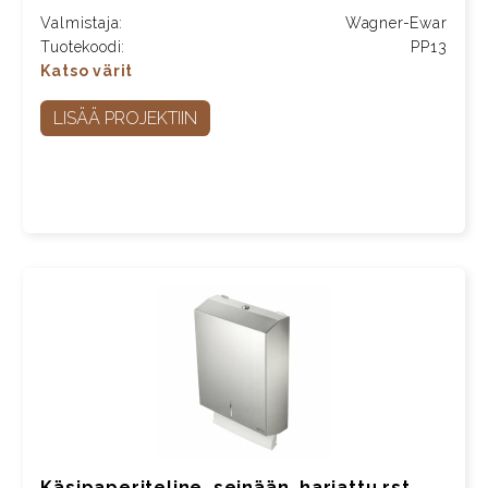
Valmistaja:
Wagner-Ewar
Tuotekoodi:
PP13
Katso värit
LISÄÄ PROJEKTIIN
Käsipaperiteline, seinään, harjattu rst