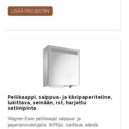
LISÄÄ PROJEKTIIN
Peilikaappi, saippua- ja käsipaperiteline,
lukittava, seinään, rst, harjattu
satiinipinta
Wagner-Ewar peilikaappi saippua- ja
paperiannostelijalla, WP650, lukittava, edestä