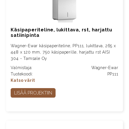
Käsipaperiteline, lukittava, rst, harjattu
satiinipinta
Wagner-Ewar käsipaperiteline, PP111, lukittava, 265 x
448 x 120 mm, 750 käsipaperille, harjattu rst AISI
304 - Tamsale Oy
Valmistaja:
Wagner-Ewar
Tuotekoodi:
PP111
Katso värit
LISÄÄ PROJEKTIIN