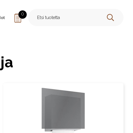
0
dot
HAE
ja