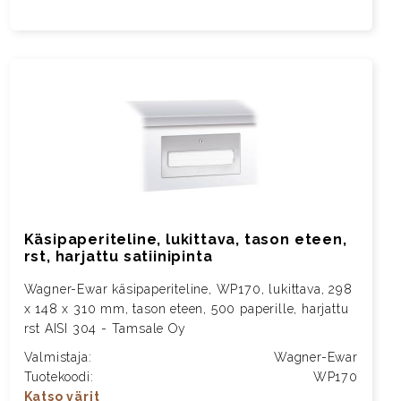
Käsipaperiteline, lukittava, tason eteen,
rst, harjattu satiinipinta
Wagner-Ewar käsipaperiteline, WP170, lukittava, 298
x 148 x 310 mm, tason eteen, 500 paperille, harjattu
rst AISI 304 - Tamsale Oy
Valmistaja:
Wagner-Ewar
Tuotekoodi:
WP170
Katso värit