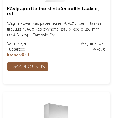
Käsipaperiteline kiinteän peilin taakse,
rst
Wagner-Ewar käsipaperiteline, WP176, peilin taakse,
tilavuus n. 500 käsipyyhettä, 298 x 360 x 120 mm,
rst AISI 304 - Tamsale Oy
Valmistaja:
Wagner-Ewar
Tuotekoodi:
WP176
Katso värit
LISÄÄ PROJEKTIIN