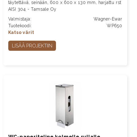
täytettävä, seinään, 600 x 600 x 130 mm, harjattu rst
AISI 304 - Tamsale Oy
Valmistaja:
Wagner-Ewar
Tuotekoodi:
WP650
Katso värit
LISÄÄ PROJEKTIIN
WC-paperiteline kolmelle rullalle,