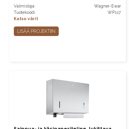
Valmistaja:
Wagner-Ewar
Tuotekoodi:
WP117
Katso värit
LISÄÄ PROJEKTIIN
Saippua- ja käsipaperiteline, lukittava,