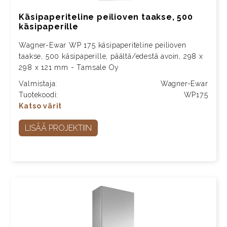
Käsipaperiteline peilioven taakse, 500
käsipaperille
Wagner-Ewar WP 175 käsipaperiteline peilioven
taakse, 500 käsipaperille, päältä/edestä avoin, 298 x
298 x 121 mm - Tamsale Oy
Valmistaja:
Wagner-Ewar
Tuotekoodi:
WP175
Katso värit
LISÄÄ PROJEKTIIN