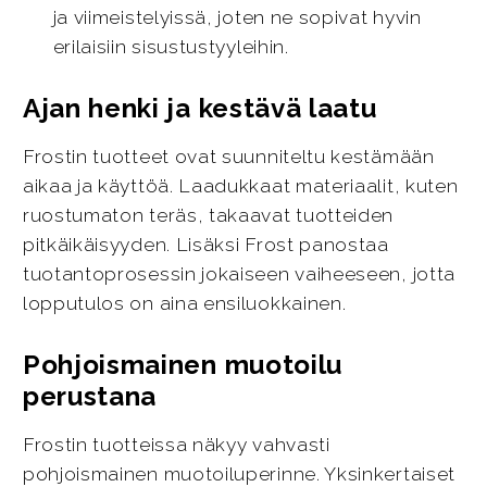
ja viimeistelyissä, joten ne sopivat hyvin
erilaisiin sisustustyyleihin.
Ajan henki ja kestävä laatu
Frostin tuotteet ovat suunniteltu kestämään
aikaa ja käyttöä. Laadukkaat materiaalit, kuten
ruostumaton teräs, takaavat tuotteiden
pitkäikäisyyden. Lisäksi Frost panostaa
tuotantoprosessin jokaiseen vaiheeseen, jotta
lopputulos on aina ensiluokkainen.
Pohjoismainen muotoilu
perustana
Frostin tuotteissa näkyy vahvasti
pohjoismainen muotoiluperinne. Yksinkertaiset