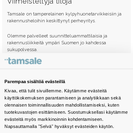
Viimeisteltyjä tiloja
Tamsale on tamperelainen kylpyhuonetarvikkeisiin ja
rakennusheloihin keskittynyt perheyritys.
Olemme palvelleet suunnitteluammattilaisia ja
rakennusliikkeitä ympäri Suomen jo kahdessa
sukupolvessa.
Ota yhteyttä - autamme mielellämme
Tuotekuvastot
Parempaa sisältöä evästeillä
Kivaa, että tulit sivuillemme. Käytämme evästeitä
Instagram
käyttökokemuksen parantamiseen ja analytiikkaan sekä
BIM-objektit
olennaisen toiminnallisuuden mahdollistamiseksi, kuten
tuotekuvastojen esittämiseen. Suostumuksellasi käytämme
Yhteystiedot
evästeitä myös markkinoinnin kohdentamiseen.
Napsauttamalla "Selvä" hyväksyt evästeiden käytön.
Tiedotteet