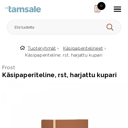
Skip to content
0
HAE
Tuoteryhmät
›
Käsipaperitelineet
›
Etusivulle
Käsipaperiteline, rst, harjattu kupari
Frost
Käsipaperiteline, rst, harjattu kupari