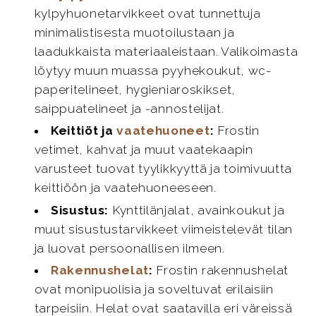
kylpyhuonetarvikkeet ovat tunnettuja
minimalistisesta muotoilustaan ja
laadukkaista materiaaleistaan. Valikoimasta
löytyy muun muassa pyyhekoukut, wc-
paperitelineet, hygieniaroskikset,
saippuatelineet ja -annostelijat.
Keittiöt ja
vaatehuoneet
:
Frostin
vetimet, kahvat ja muut vaatekaapin
varusteet tuovat tyylikkyyttä ja toimivuutta
keittiöön ja vaatehuoneeseen.
Sisustus:
Kynttilänjalat, avainkoukut ja
muut sisustustarvikkeet viimeistelevät tilan
ja luovat persoonallisen ilmeen.
Rakennushelat
:
Frostin rakennushelat
ovat monipuolisia ja soveltuvat erilaisiin
tarpeisiin. Helat ovat saatavilla eri väreissä