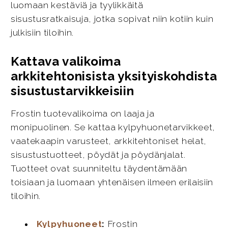
luomaan kestäviä ja tyylikkäitä
sisustusratkaisuja, jotka sopivat niin kotiin kuin
julkisiin tiloihin.
Kattava valikoima
arkkitehtonisista yksityiskohdista
sisustustarvikkeisiin
Frostin tuotevalikoima on laaja ja
monipuolinen. Se kattaa kylpyhuonetarvikkeet,
vaatekaapin varusteet, arkkitehtoniset helat,
sisustustuotteet, pöydät ja pöydänjalat.
Tuotteet ovat suunniteltu täydentämään
toisiaan ja luomaan yhtenäisen ilmeen erilaisiin
tiloihin.
Kylpyhuoneet
:
Frostin