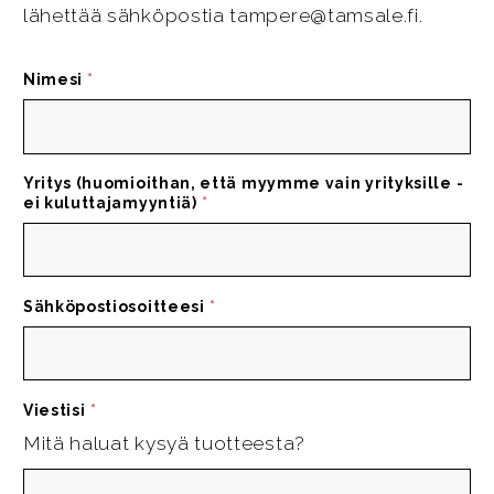
lähettää sähköpostia tampere@tamsale.fi.
Nimesi
*
Yritys (huomioithan, että myymme vain yrityksille -
ei kuluttajamyyntiä)
*
Sähköpostiosoitteesi
*
Viestisi
*
Mitä haluat kysyä tuotteesta?