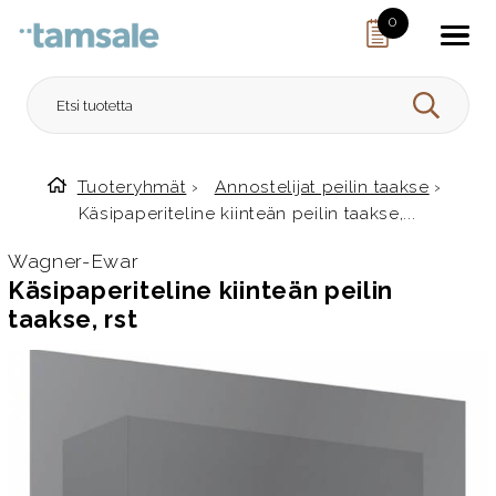
Skip to content
0
HAE
Tuoteryhmät
›
Annostelijat peilin taakse
›
Etusivulle
Käsipaperiteline kiinteän peilin taakse,...
Wagner-Ewar
Käsipaperiteline kiinteän peilin
taakse, rst