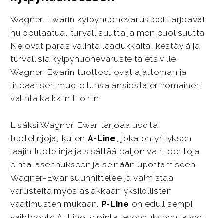
Wagner-Ewarin kylpyhuonevarusteet tarjoavat
huippulaatua, turvallisuutta ja monipuolisuutta.
Ne ovat paras valinta laadukkaita, kestäviä ja
turvallisia kylpyhuonevarusteita etsiville.
Wagner-Ewarin tuotteet ovat ajattoman ja
lineaarisen muotoilunsa ansiosta erinomainen
valinta kaikkiin tiloihin.
Lisäksi Wagner-Ewar tarjoaa useita
tuotelinjoja, kuten
A-Line
, joka on yrityksen
laajin tuotelinja ja sisältää paljon vaihtoehtoja
pinta-asennukseen ja seinään upottamiseen.
Wagner-Ewar suunnittelee ja valmistaa
varusteita myös asiakkaan yksilöllisten
vaatimusten mukaan.
P-Line
on edullisempi
vaihtoehto A-Linelle pinta-asennukseen ja wc-