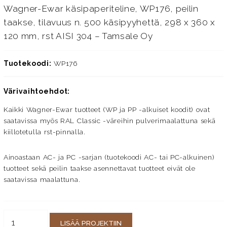
Wagner-Ewar käsipaperiteline, WP176, peilin
taakse, tilavuus n. 500 käsipyyhettä, 298 x 360 x
120 mm, rst AISI 304 – Tamsale Oy
Tuotekoodi:
WP176
Värivaihtoehdot:
Kaikki Wagner-Ewar tuotteet (WP ja PP -alkuiset koodit) ovat
saatavissa myös RAL Classic -väreihin pulverimaalattuna sekä
kiillotetulla rst-pinnalla.
Ainoastaan AC- ja PC -sarjan (tuotekoodi AC- tai PC-alkuinen)
tuotteet sekä peilin taakse asennettavat tuotteet eivät ole
saatavissa maalattuna.
LISÄÄ PROJEKTIIN