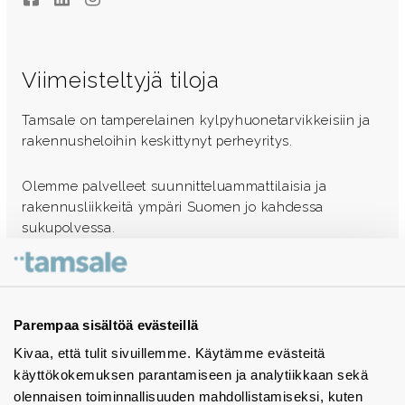
Viimeisteltyjä tiloja
Tamsale on tamperelainen kylpyhuonetarvikkeisiin ja
rakennusheloihin keskittynyt perheyritys.
Olemme palvelleet suunnitteluammattilaisia ja
rakennusliikkeitä ympäri Suomen jo kahdessa
sukupolvessa.
Ota yhteyttä - autamme mielellämme
Tuotekuvastot
Parempaa sisältöä evästeillä
Kivaa, että tulit sivuillemme. Käytämme evästeitä
Instagram
käyttökokemuksen parantamiseen ja analytiikkaan sekä
BIM-objektit
olennaisen toiminnallisuuden mahdollistamiseksi, kuten