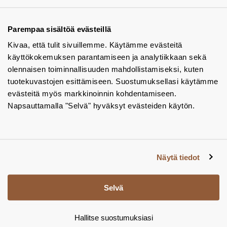
Ota yhteyttä - autamme mielellämme
Tuotekuvastot
Parempaa sisältöä evästeillä
Kivaa, että tulit sivuillemme. Käytämme evästeitä
Instagram
käyttökokemuksen parantamiseen ja analytiikkaan sekä
BIM-objektit
olennaisen toiminnallisuuden mahdollistamiseksi, kuten
tuotekuvastojen esittämiseen. Suostumuksellasi käytämme
Yhteystiedot
evästeitä myös markkinoinnin kohdentamiseen.
Napsauttamalla "Selvä" hyväksyt evästeiden käytön.
Tiedotteet
Tietosuojaseloste
Tietoa evästeistä
Näytä tiedot
Evästeasetukset
Selvä
Hallitse suostumuksiasi
© Tamsale 2026