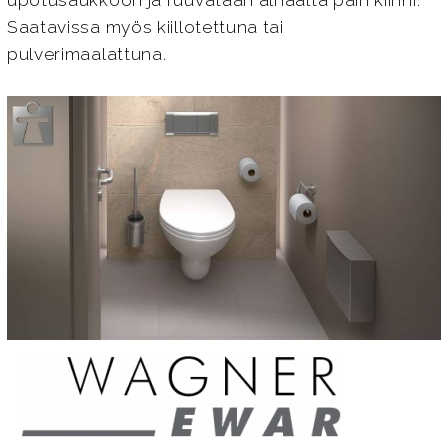
upotusaukkoon ja ruuvataan alhaalta päin kiinni.
Saatavissa myös kiillotettuna tai
pulverimaalattuna.