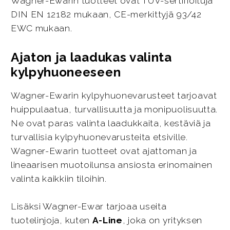
Wagner-Ewarin tuotteet ovat TÜV-sertifioituja
DIN EN 12182 mukaan, CE-merkittyjä 93/42
EWC mukaan.
Ajaton ja laadukas valinta
kylpyhuoneeseen
Wagner-Ewarin kylpyhuonevarusteet tarjoavat
huippulaatua, turvallisuutta ja monipuolisuutta.
Ne ovat paras valinta laadukkaita, kestäviä ja
turvallisia kylpyhuonevarusteita etsiville.
Wagner-Ewarin tuotteet ovat ajattoman ja
lineaarisen muotoilunsa ansiosta erinomainen
valinta kaikkiin tiloihin.
Lisäksi Wagner-Ewar tarjoaa useita
tuotelinjoja, kuten
A-Line
, joka on yrityksen