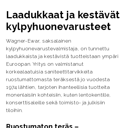
Laadukkaat ja kestävät
kylpyhuonevarusteet
Wagner-Ewar, saksalainen
kylpyhuonevarustevalmistaja, on tunnettu
laadukkaista ja kestävistä tuotteistaan ympäri
Euroopan. Yritys on valmistanut
korkealaatuisia saniteettitarvikkeita
ruostumattomasta teräksestä jo vuodesta
1974 lähtien, tarjoten ihanteellisia tuotteita
monenlaisiin kohteisiin, kuten lentokentille,
konserttisaleille sekä toimisto- ja julkisiin
tiloihin.
Ruostumaton teräs –