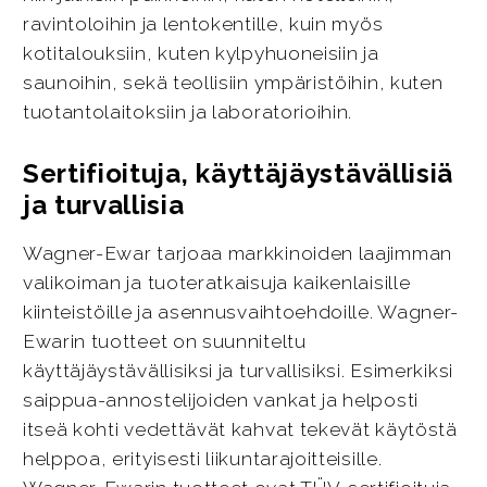
ravintoloihin ja lentokentille, kuin myös
kotitalouksiin, kuten kylpyhuoneisiin ja
saunoihin, sekä teollisiin ympäristöihin, kuten
tuotantolaitoksiin ja laboratorioihin.
Sertifioituja, käyttäjäystävällisiä
ja turvallisia
Wagner-Ewar tarjoaa markkinoiden laajimman
valikoiman ja tuoteratkaisuja kaikenlaisille
kiinteistöille ja asennusvaihtoehdoille. Wagner-
Ewarin tuotteet on suunniteltu
käyttäjäystävällisiksi ja turvallisiksi. Esimerkiksi
saippua-annostelijoiden vankat ja helposti
itseä kohti vedettävät kahvat tekevät käytöstä
helppoa, erityisesti liikuntarajoitteisille.