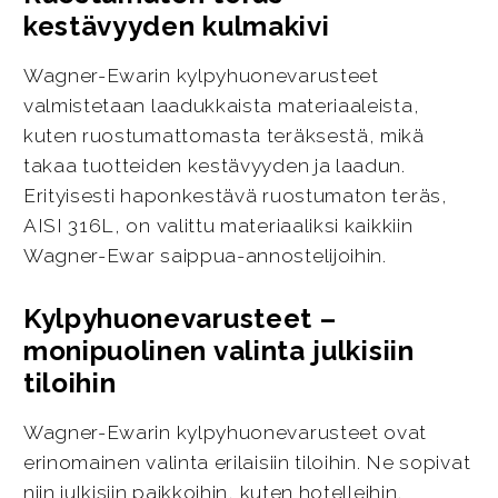
kestävyyden kulmakivi
Wagner-Ewarin kylpyhuonevarusteet
valmistetaan laadukkaista materiaaleista,
kuten ruostumattomasta teräksestä, mikä
takaa tuotteiden kestävyyden ja laadun.
Erityisesti haponkestävä ruostumaton teräs,
AISI 316L, on valittu materiaaliksi kaikkiin
Wagner-Ewar saippua-annostelijoihin.
Kylpyhuonevarusteet –
monipuolinen valinta julkisiin
tiloihin
Wagner-Ewarin kylpyhuonevarusteet ovat
erinomainen valinta erilaisiin tiloihin. Ne sopivat
niin julkisiin paikkoihin, kuten hotelleihin,