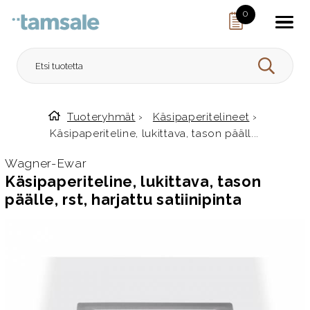
Skip to content
0
HAE
Tuoteryhmät
›
Käsipaperitelineet
›
Etusivulle
Käsipaperiteline, lukittava, tason pääll...
Wagner-Ewar
Käsipaperiteline, lukittava, tason
päälle, rst, harjattu satiinipinta