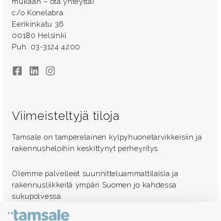
mukaan – ota yhteyttä)
c/o Konelabra
Eerikinkatu 36
00180 Helsinki
Puh. 03-3124 4200
Facebook
LinkedIn
Instagram
Viimeisteltyjä tiloja
Tamsale on tamperelainen kylpyhuonetarvikkeisiin ja
rakennusheloihin keskittynyt perheyritys.
Olemme palvelleet suunnitteluammattilaisia ja
rakennusliikkeitä ympäri Suomen jo kahdessa
sukupolvessa.