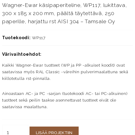
Wagner-Ewar käsipaperiteline, WP117, lukittava,
300 x 185 x 200 mm, päältä täytettävä, 250
paperille, harjattu rst AISI 304 – Tamsale Oy
Tuotekoodi:
WP117
Värivaihtoehdot:
Kaikki Wagner-Ewar tuotteet (WP ja PP -alkuiset koodit) ovat
saatavissa myös RAL Classic -väreihin pulverimaalattuna sekä
kiillotetulla rst-pinnalla.
Ainoastaan AC- ja PC -sarjan (tuotekoodi AC- tai PC-alkuinen)
tuotteet sekä peilin taakse asennettavat tuotteet eivät ole
saatavissa maalattuna.
LISÄÄ PROJEKTIIN