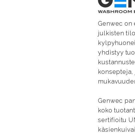
Genwec on es
julkisten ti
kylpyhuoneis
yhdistyy tu
kustannuste
konsepteja, 
mukavuuden 
Genwec pano
koko tuotant
sertifioitu 
käsienkuiva