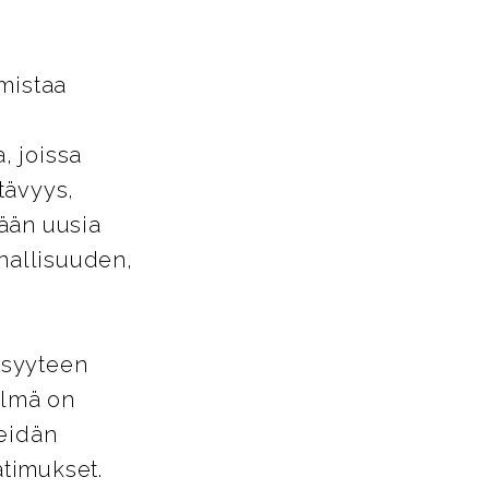
mistaa
, joissa
tävyys,
ään uusia
nnallisuuden,
isyyteen
elmä on
heidän
timukset.