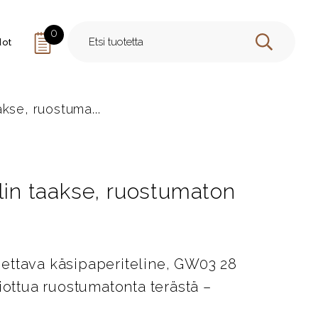
0
dot
HAE
akse, ruostuma...
ilin taakse, ruostumaton
ettava käsipaperiteline, GW03 28
iottua ruostumatonta terästä –