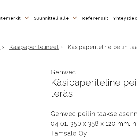
otemerkit
Suunnittelijalle
Referenssit
Yhteystie
t
›
Käsipaperitelineet
›
Käsipaperiteline peilin ta
Genwec
Käsipaperiteline pe
teräs
Genwec peilin taakse asenn
04 01, 350 x 358 x 120 mm, h
Tamsale Oy