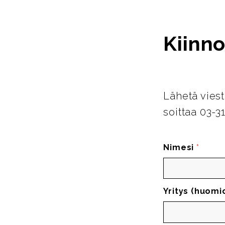
Kiinno
Lähetä viest
soittaa 03-3
Nimesi
*
Yritys (huomi