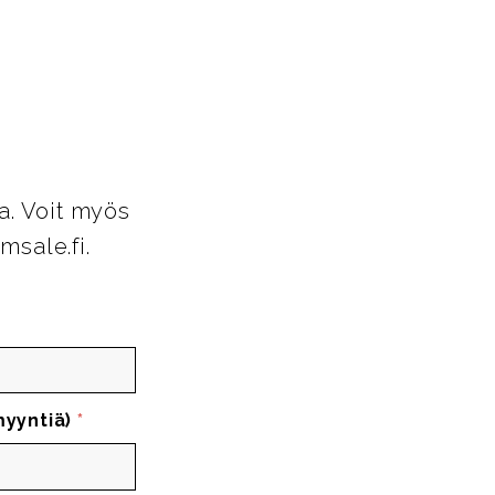
a. Voit myös
msale.fi.
myyntiä)
*