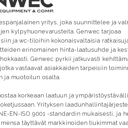
panjalainen yritys, joka suunnittelee ja val
lojen kylpyhuonevarusteita. Genwec tarjoaa
iin ja wc-tiloihin kokonaisvaltaisia ratkaisuja
otteiden erinomainen hinta-laatusuhde ja kes
hokkaasti. Genwec pyrkii jatkuvasti kehittäm
jotka vastaavat asiakkaiden tarpeisiin toimi
ja muotoilun osalta.
staa korkeaan laatuun ja ympäristöystäväll
oketjussaan. Yrityksen laadunhallintajärjest
UNE-EN-ISO 9001 -standardin mukaisesti, ja 
imensa täyttävät markkinoiden tiukimmat vaa