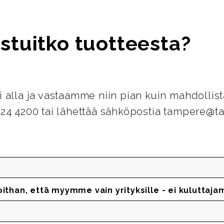
stuitko tuotteesta?
i alla ja vastaamme niin pian kuin mahdollist
124 4200 tai lähettää sähköpostia tampere@ta
oithan, että myymme vain yrityksille - ei kuluttaja