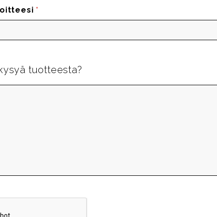
oitteesi
*
kysyä tuotteesta?