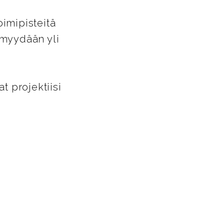
oimipisteitä
 myydään yli
 projektiisi