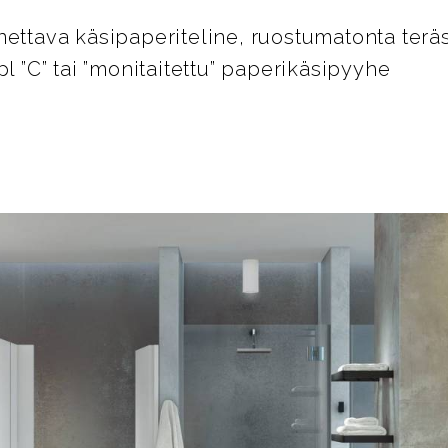
nettava käsipaperiteline, ruostumatonta teräs
pl ”C” tai ”monitaitettu” paperikäsipyyhe