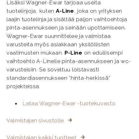
Lisäksi Wagner-Ewar tarjoaa useita
tuotelinjoja, kuten
A-Line
, joka on yrityksen
laajin tuotelinja ja sisältää paljon vaihtoehtoja
pinta-asennukseen ja seinään upottamiseen.
Wagner-Ewar suunnittelee ja valmistaa
varusteita myös asiakkaan yksilöllisten
vaatimusten mukaan.
P-Line
on edullisempi
vaihtoehto A-Linelle pinta-asennukseen ja wc-
varusteisiin. Se soveltuu loistavasti
standardiasennukseen “hinta-herkissä”
projekteissa.
Lataa Wagner-Ewar -tuotekuvasto
Valmistajan sivustolle
Valmistajan kaikki tuotteet