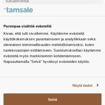
sukupolvessa.
Ota yhteyttä - autamme mielellämme
Tuotekuvastot
Parempaa sisältöä evästeillä
Kivaa, että tulit sivuillemme. Käytämme evästeitä
Instagram
käyttökokemuksen parantamiseen ja analytiikkaan sekä
BIM-objektit
olennaisen toiminnallisuuden mahdollistamiseksi, kuten
tuotekuvastojen esittämiseen. Suostumuksellasi käytämme
Yhteystiedot
evästeitä myös markkinoinnin kohdentamiseen.
Napsauttamalla "Selvä" hyväksyt evästeiden käytön.
Tiedotteet
Tietosuojaseloste
Tietoa evästeistä
Näytä tiedot
Evästeasetukset
Selvä