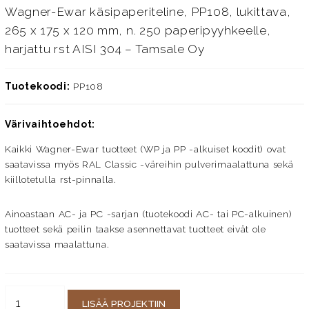
Wagner-Ewar käsipaperiteline, PP108, lukittava,
265 x 175 x 120 mm, n. 250 paperipyyhkeelle,
harjattu rst AISI 304 – Tamsale Oy
Tuotekoodi:
PP108
Värivaihtoehdot:
Kaikki Wagner-Ewar tuotteet (WP ja PP -alkuiset koodit) ovat
saatavissa myös RAL Classic -väreihin pulverimaalattuna sekä
kiillotetulla rst-pinnalla.
Ainoastaan AC- ja PC -sarjan (tuotekoodi AC- tai PC-alkuinen)
tuotteet sekä peilin taakse asennettavat tuotteet eivät ole
saatavissa maalattuna.
LISÄÄ PROJEKTIIN