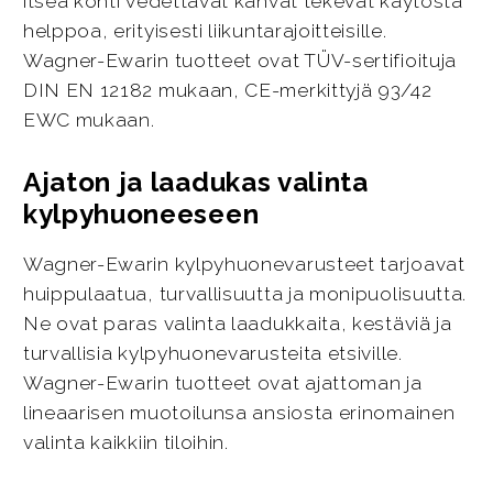
itseä kohti vedettävät kahvat tekevät käytöstä
helppoa, erityisesti liikuntarajoitteisille.
Wagner-Ewarin tuotteet ovat TÜV-sertifioituja
DIN EN 12182 mukaan, CE-merkittyjä 93/42
EWC mukaan.
Ajaton ja laadukas valinta
kylpyhuoneeseen
Wagner-Ewarin kylpyhuonevarusteet tarjoavat
huippulaatua, turvallisuutta ja monipuolisuutta.
Ne ovat paras valinta laadukkaita, kestäviä ja
turvallisia kylpyhuonevarusteita etsiville.
Wagner-Ewarin tuotteet ovat ajattoman ja
lineaarisen muotoilunsa ansiosta erinomainen
valinta kaikkiin tiloihin.