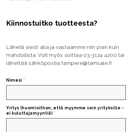
Kiinnostuitko tuotteesta?
Lähetä viesti alla ja vastaamme niin pian kuin
mahdollista. Voit myös soittaa 03-3124 4200 tai
lähettää sähköpostia tampere@tamsale.fi.
Nimesi
*
Yritys (huomioithan, että myymme vain yrityksille -
ei kuluttajamyyntiä)
*