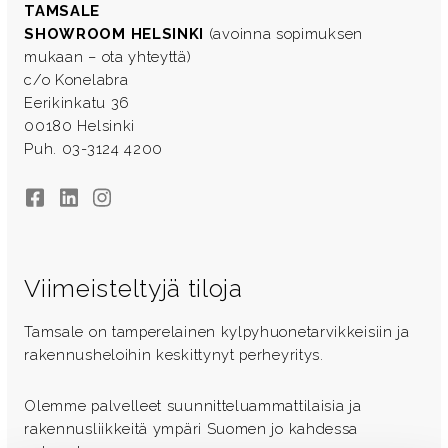
TAMSALE
SHOWROOM HELSINKI
(avoinna sopimuksen
mukaan – ota yhteyttä)
c/o Konelabra
Eerikinkatu 36
00180 Helsinki
Puh. 03-3124 4200
Facebook
LinkedIn
Instagram
Viimeisteltyjä tiloja
Tamsale on tamperelainen kylpyhuonetarvikkeisiin ja
rakennusheloihin keskittynyt perheyritys.
Olemme palvelleet suunnitteluammattilaisia ja
rakennusliikkeitä ympäri Suomen jo kahdessa