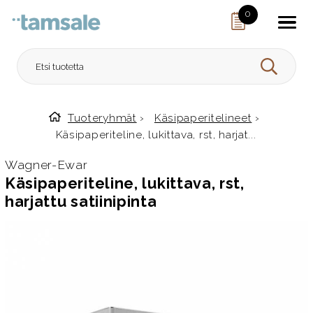
Skip to content
0
HAE
Tuoteryhmät
›
Käsipaperitelineet
›
Etusivulle
Käsipaperiteline, lukittava, rst, harjat...
Wagner-Ewar
Käsipaperiteline, lukittava, rst,
harjattu satiinipinta