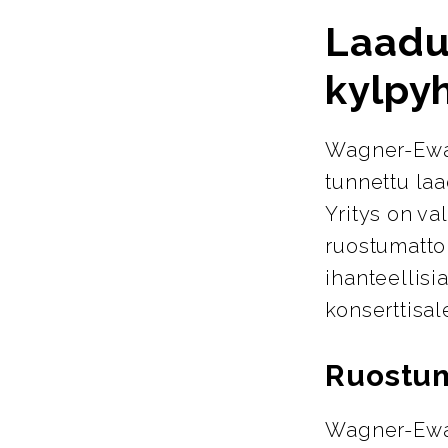
Laadu
kylpy
Wagner-Ewar
tunnettu laa
Yritys on va
ruostumattom
ihanteellisi
konserttisale
Ruostum
Wagner-Ewar