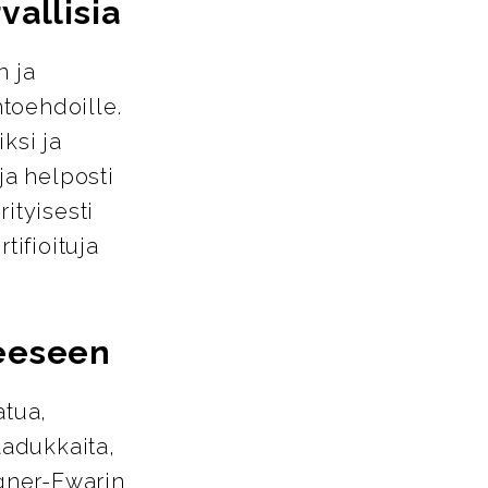
rvallisia
n ja
htoehdoille.
ksi ja
ja helposti
ityisesti
tifioituja
.
neeseen
atua,
aadukkaita,
agner-Ewarin