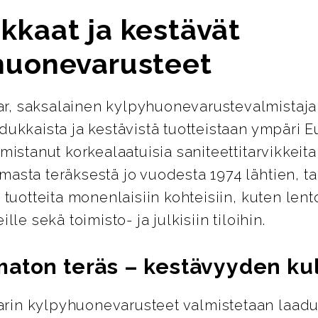
kkaat ja kestävät
huonevarusteet
, saksalainen kylpyhuonevarustevalmistaja
dukkaista ja kestävistä tuotteistaan ympäri 
lmistanut korkealaatuisia saniteettitarvikkeita
asta teräksestä jo vuodesta 1974 lähtien, ta
a tuotteita monenlaisiin kohteisiin, kuten lent
ille sekä toimisto- ja julkisiin tiloihin.
aton teräs – kestävyyden ku
in kylpyhuonevarusteet valmistetaan laadu