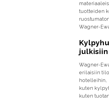
materiaalei
tuotteiden k
ruostumaton 
Wagner-Ewar
Kylpyhu
julkisiin
Wagner-Ewar
erilaisiin ti
hotelleihin,
kuten kylpyh
kuten tuotan