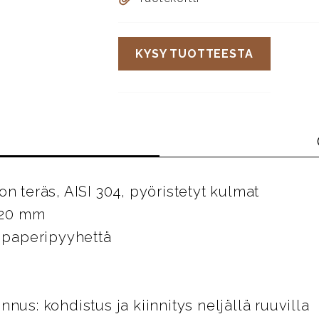
KYSY TUOTTEESTA
n teräs, AISI 304, pyöristetyt kulmat
 120 mm
0 paperipyyhettä
nus: kohdistus ja kiinnitys neljällä ruuvilla