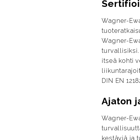
Sertifio
Wagner-Ewar
tuoteratkais
Wagner-Ewari
turvallisiks
itseä kohti 
liikuntarajo
DIN EN 1218
Ajaton 
Wagner-Ewar
turvallisuut
kestäviä ja 