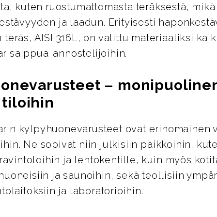
sta, kuten ruostumattomasta teräksestä, mikä
estävyyden ja laadun. Erityisesti haponkestä
teräs, AISI 316L, on valittu materiaaliksi kaik
 saippua-annostelijoihin.
onevarusteet – monipuolinen
 tiloihin
in kylpyhuonevarusteet ovat erinomainen v
loihin. Ne sopivat niin julkisiin paikkoihin, kut
 ravintoloihin ja lentokentille, kuin myös kotit
uoneisiin ja saunoihin, sekä teollisiin ympär
tolaitoksiin ja laboratorioihin.