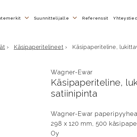
otemerkit
Suunnittelijalle
Referenssit
Yhteystie
ät
›
Käsipaperitelineet
›
Käsipaperiteline, lukittav
Wagner-Ewar
Käsipaperiteline, luk
satiinipinta
Wagner-Ewar paperipyyheanno
298 x 120 mm, 500 käsipaperi
Oy