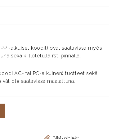
PP -alkuiset koodit) ovat saatavissa myös
na sekä kiillotetulla rst-pinnalla.
koodi AC- tai PC-alkuinen) tuotteet sekä
eivät ole saatavissa maalattuna.
BIM-objekti