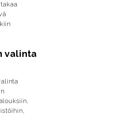
 takaa
vä
kiin
 valinta
alinta
en
alouksiin,
istöihin,