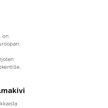
, on
Euroopan.
rjoten
okentille,
lmakivi
kkaista