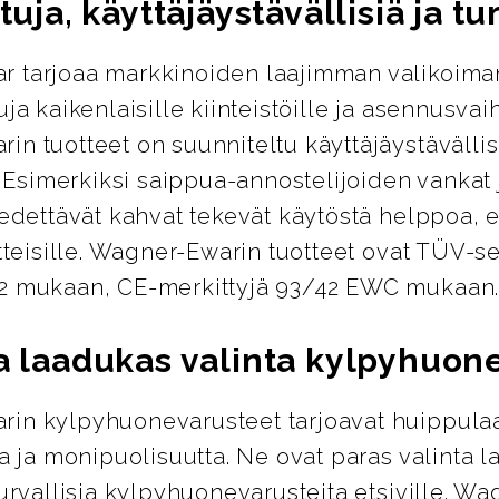
ituja, käyttäjäystävällisiä ja tu
 tarjoaa markkinoiden laajimman valikoima
uja kaikenlaisille kiinteistöille ja asennusvai
n tuotteet on suunniteltu käyttäjäystävällisi
i. Esimerkiksi saippua-annostelijoiden vankat 
vedettävät kahvat tekevät käytöstä helppoa, er
itteisille. Wagner-Ewarin tuotteet ovat TÜV-ser
2 mukaan, CE-merkittyjä 93/42 EWC mukaan
ja laadukas valinta kylpyhuo
in kylpyhuonevarusteet tarjoavat huippula
ta ja monipuolisuutta. Ne ovat paras valinta l
turvallisia kylpyhuonevarusteita etsiville. W