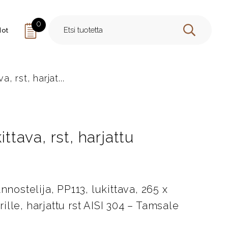
0
dot
HAE
a, rst, harjat...
ittava, rst, harjattu
stelija, PP113, lukittava, 265 x
lle, harjattu rst AISI 304 – Tamsale