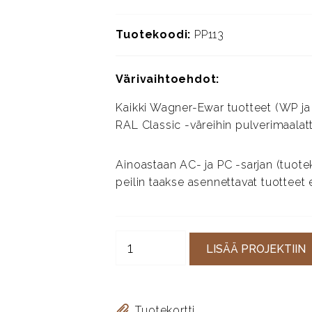
Tuotekoodi:
PP113
Värivaihtoehdot:
Kaikki Wagner-Ewar tuotteet (WP ja 
RAL Classic -väreihin pulverimaalattu
Ainoastaan AC- ja PC -sarjan (tuote
peilin taakse asennettavat tuotteet 
LISÄÄ PROJEKTIIN
Tuotekortti