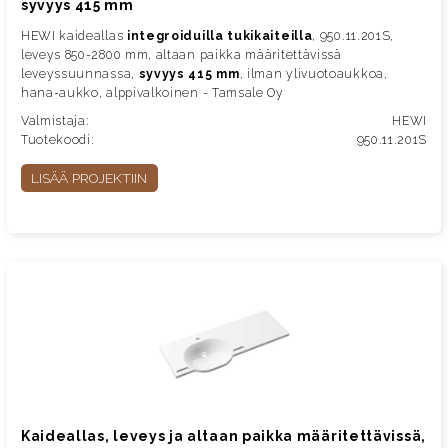
syvyys 415 mm
HEWI kaideallas
integroiduilla tukikaiteilla
, 950.11.201S,
leveys 850-2800 mm, altaan paikka määritettävissä
leveyssuunnassa,
syvyys 415 mm
, ilman ylivuotoaukkoa,
hana-aukko, alppivalkoinen - Tamsale Oy
Valmistaja:
HEWI
Tuotekoodi:
950.11.201S
LISÄÄ PROJEKTIIN
Kaideallas, leveys ja altaan paikka määritettävissä,