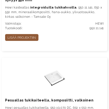
syvyys 550 mm
Hewi kaideallas
integroiduilla tukikahvoilla
, 950.11.141, 650 x
550 mm, mineraalikomposiitti, hana-aukko, ylivuotoaukko,
kirkas valkoinen - Tamsale Oy
Valmistaja:
HEWI
Tuotekoodi:
950.11.141
LISÄÄ PROJEKTIIN
Pesuallas tukikaiteella, komposiitti, valkoinen
Hewi pesuallas tukikaiteella, 950.19.070 DC, 650 x 550 mm,