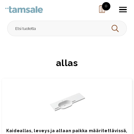
Skip to content
0
HAE
allas
Kaideallas, leveys ja altaan paikka määritettävissä,