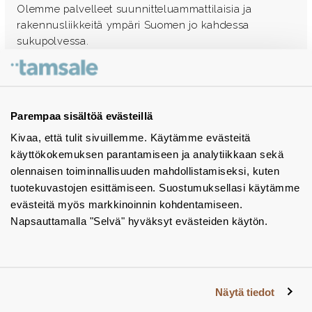
Olemme palvelleet suunnitteluammattilaisia ja
rakennusliikkeitä ympäri Suomen jo kahdessa
sukupolvessa.
Ota yhteyttä - autamme mielellämme
Tuotekuvastot
Parempaa sisältöä evästeillä
Kivaa, että tulit sivuillemme. Käytämme evästeitä
Instagram
käyttökokemuksen parantamiseen ja analytiikkaan sekä
BIM-objektit
olennaisen toiminnallisuuden mahdollistamiseksi, kuten
tuotekuvastojen esittämiseen. Suostumuksellasi käytämme
Yhteystiedot
evästeitä myös markkinoinnin kohdentamiseen.
Napsauttamalla "Selvä" hyväksyt evästeiden käytön.
Tiedotteet
Tietosuojaseloste
Tietoa evästeistä
Näytä tiedot
Evästeasetukset