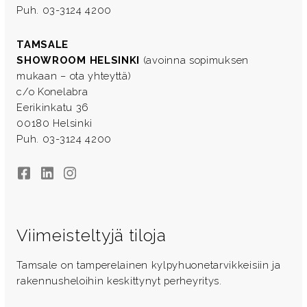
Puh. 03-3124 4200
TAMSALE
SHOWROOM HELSINKI
(avoinna sopimuksen
mukaan – ota yhteyttä)
c/o Konelabra
Eerikinkatu 36
00180 Helsinki
Puh. 03-3124 4200
Facebook
LinkedIn
Instagram
Viimeisteltyjä tiloja
Tamsale on tamperelainen kylpyhuonetarvikkeisiin ja
rakennusheloihin keskittynyt perheyritys.