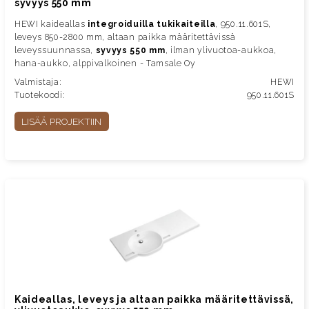
syvyys 550 mm
HEWI kaideallas
integroiduilla tukikaiteilla
, 950.11.601S,
leveys 850-2800 mm, altaan paikka määritettävissä
leveyssuunnassa,
syvyys 550 mm
, ilman ylivuotoa-aukkoa,
hana-aukko, alppivalkoinen - Tamsale Oy
Valmistaja:
HEWI
Tuotekoodi:
950.11.601S
LISÄÄ PROJEKTIIN
Kaideallas, leveys ja altaan paikka määritettävissä,