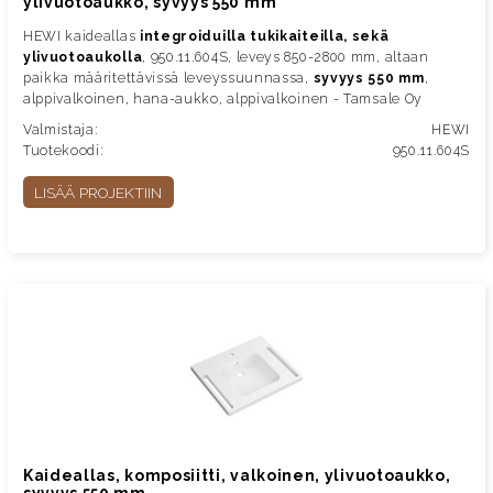
ylivuotoaukko, syvyys 550 mm
HEWI kaideallas
integroiduilla tukikaiteilla, sekä
ylivuotoaukolla
, 950.11.604S, leveys 850-2800 mm, altaan
paikka määritettävissä leveyssuunnassa,
syvyys 550 mm
,
alppivalkoinen, hana-aukko, alppivalkoinen - Tamsale Oy
Valmistaja:
HEWI
Tuotekoodi:
950.11.604S
LISÄÄ PROJEKTIIN
Kaideallas, komposiitti, valkoinen, ylivuotoaukko,