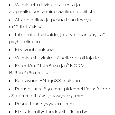
Valmistettu tiivispintaisesta ja
alppivalkoisesta mineraalikomposiitista
Altaan paikka ja pesualtaan leveys
määritettävissä
Integroitu tukikaide, jota voidaan käyttää
pyyhetelineen
Ei ylivuotoaukkoa
Valmisteltu yksireikäiselle sekoittajalle
Esteetön DIN 18040 ja ÖNORM
B1600/1601 mukaan
Kantavuus EN 14688 mukaan
Peruspituus: 850 mm, pidennettävissä jopa
2800 mm pitkäksi, syvyys 415 mm
Pesualtaan syvyys 110 mm
Ei sis. kiinnitystarvikkeita (kiinnitys