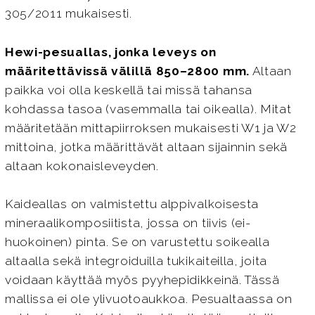
305/2011 mukaisesti.
Hewi-pesuallas, jonka leveys on
määritettävissä välillä 850–2800 mm.
Altaan
paikka voi olla keskellä tai missä tahansa
kohdassa tasoa (vasemmalla tai oikealla). Mitat
määritetään mittapiirroksen mukaisesti W1 ja W2
mittoina, jotka määrittävät altaan sijainnin sekä
altaan kokonaisleveyden.
Kaideallas on valmistettu alppivalkoisesta
mineraalikomposiitista, jossa on tiivis (ei-
huokoinen) pinta. Se on varustettu soikealla
altaalla sekä integroiduilla tukikaiteilla, joita
voidaan käyttää myös pyyhepidikkeinä. Tässä
mallissa ei ole ylivuotoaukkoa. Pesualtaassa on