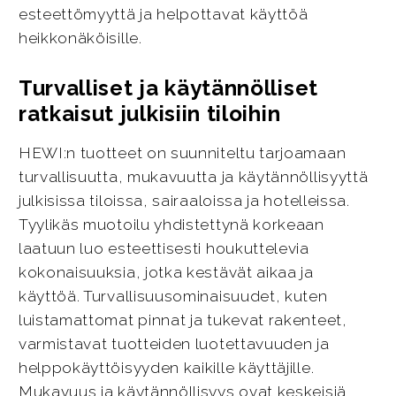
esteettömyyttä ja helpottavat käyttöä
heikkonäköisille.
Turvalliset ja käytännölliset
ratkaisut julkisiin tiloihin
HEWI:n tuotteet on suunniteltu tarjoamaan
turvallisuutta, mukavuutta ja käytännöllisyyttä
julkisissa tiloissa, sairaaloissa ja hotelleissa.
Tyylikäs muotoilu yhdistettynä korkeaan
laatuun luo esteettisesti houkuttelevia
kokonaisuuksia, jotka kestävät aikaa ja
käyttöä. Turvallisuusominaisuudet, kuten
luistamattomat pinnat ja tukevat rakenteet,
varmistavat tuotteiden luotettavuuden ja
helppokäyttöisyyden kaikille käyttäjille.
Mukavuus ja käytännöllisyys ovat keskeisiä