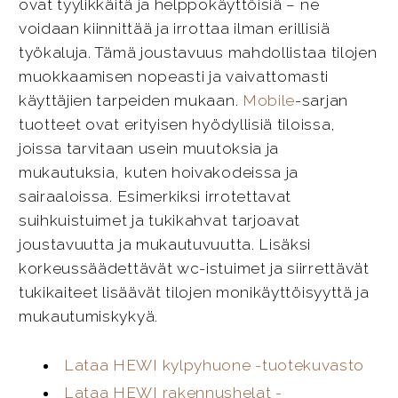
ovat tyylikkäitä ja helppokäyttöisiä – ne
voidaan kiinnittää ja irrottaa ilman erillisiä
työkaluja. Tämä joustavuus mahdollistaa tilojen
muokkaamisen nopeasti ja vaivattomasti
käyttäjien tarpeiden mukaan.
Mobile
-sarjan
tuotteet ovat erityisen hyödyllisiä tiloissa,
joissa tarvitaan usein muutoksia ja
mukautuksia, kuten hoivakodeissa ja
sairaaloissa. Esimerkiksi irrotettavat
suihkuistuimet ja tukikahvat tarjoavat
joustavuutta ja mukautuvuutta. Lisäksi
korkeussäädettävät wc-istuimet ja siirrettävät
tukikaiteet lisäävät tilojen monikäyttöisyyttä ja
mukautumiskykyä.
Lataa HEWI kylpyhuone -tuotekuvasto
Lataa HEWI rakennushelat -