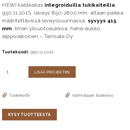
HEWI kaideallas
integroiduilla tukikaiteilla
,
950.11.201S, leveys 850-2800 mm, altaan paikka
määritettävissä leveyssuunnassa,
syvyys 415
mm
, ilman ylivuotoaukkoa, hana-aukko,
alppivalkoinen – Tamsale Oy
Tuotekoodi:
950.11.201S
LISÄÄ PROJEKTIIN
Tuotekortti
Valmistajan tuotesivu
KYSY TUOTTEESTA