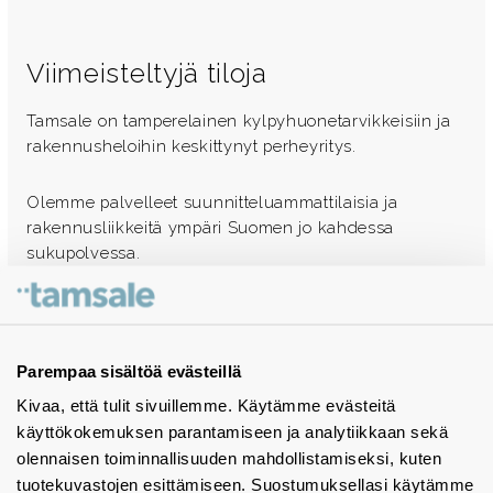
Viimeisteltyjä tiloja
Tamsale on tamperelainen kylpyhuonetarvikkeisiin ja
rakennusheloihin keskittynyt perheyritys.
Olemme palvelleet suunnitteluammattilaisia ja
rakennusliikkeitä ympäri Suomen jo kahdessa
sukupolvessa.
Ota yhteyttä - autamme mielellämme
Tuotekuvastot
Parempaa sisältöä evästeillä
Kivaa, että tulit sivuillemme. Käytämme evästeitä
Instagram
käyttökokemuksen parantamiseen ja analytiikkaan sekä
BIM-objektit
olennaisen toiminnallisuuden mahdollistamiseksi, kuten
tuotekuvastojen esittämiseen. Suostumuksellasi käytämme