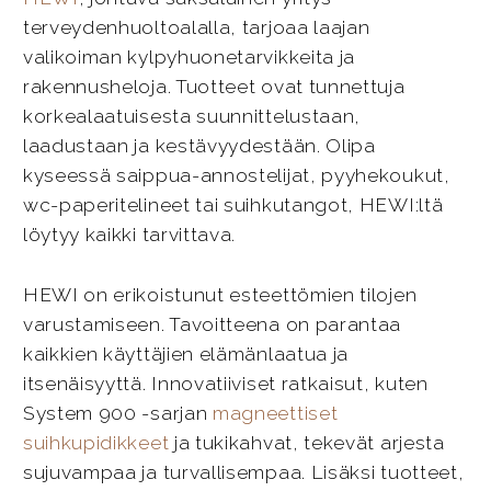
terveydenhuoltoalalla, tarjoaa laajan
valikoiman kylpyhuonetarvikkeita ja
rakennusheloja. Tuotteet ovat tunnettuja
korkealaatuisesta suunnittelustaan,
laadustaan ja kestävyydestään. Olipa
kyseessä saippua-annostelijat, pyyhekoukut,
wc-paperitelineet tai suihkutangot, HEWI:ltä
löytyy kaikki tarvittava.
HEWI on erikoistunut esteettömien tilojen
varustamiseen. Tavoitteena on parantaa
kaikkien käyttäjien elämänlaatua ja
itsenäisyyttä. Innovatiiviset ratkaisut, kuten
System 900 -sarjan
magneettiset
suihkupidikkeet
ja tukikahvat, tekevät arjesta
sujuvampaa ja turvallisempaa. Lisäksi tuotteet,