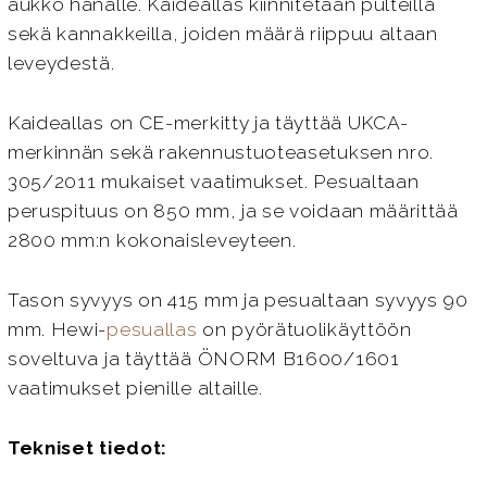
aukko hanalle. Kaideallas kiinnitetään pulteilla
sekä kannakkeilla, joiden määrä riippuu altaan
leveydestä.
Kaideallas on CE-merkitty ja täyttää UKCA-
merkinnän sekä rakennustuoteasetuksen nro.
305/2011 mukaiset vaatimukset. Pesualtaan
peruspituus on 850 mm, ja se voidaan määrittää
2800 mm:n kokonaisleveyteen.
Tason syvyys on 415 mm ja pesualtaan syvyys 90
mm. Hewi-
pesuallas
on pyörätuolikäyttöön
soveltuva ja täyttää ÖNORM B1600/1601
vaatimukset pienille altaille.
Tekniset tiedot: