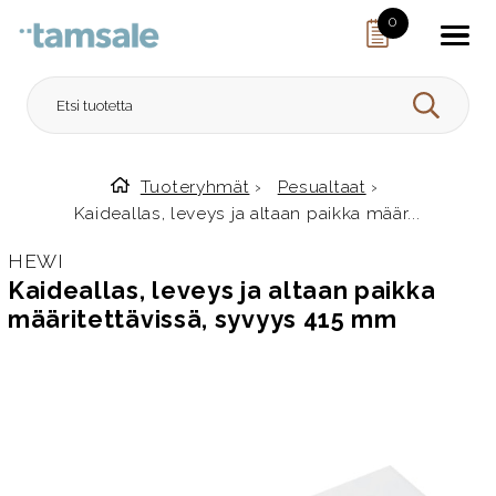
Skip to content
0
HAE
Tuoteryhmät
›
Pesualtaat
›
Etusivulle
Kaideallas, leveys ja altaan paikka määr...
HEWI
Kaideallas, leveys ja altaan paikka
määritettävissä, syvyys 415 mm