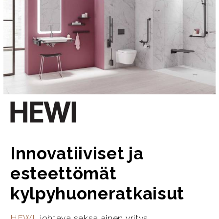
Innovatiiviset ja
esteettömät
kylpyhuoneratkaisut
HEWI
, johtava saksalainen yritys