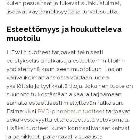
kuten pesualtaat ja tukevat suihkuistuimet,
lisäävät käytännöllisyyttä ja turvallisuutta.
Esteettömyys ja houkutteleva
muotoilu
HEWI:n tuotteet tarjoavat teknisesti
edistyksellisiä ratkaisuja esteettömiin tiloihin
yhdistettynä kauniiseen muotoiluun. Laajan
värivalikoiman ansiosta voidaan luoda
yksilöllisiä ja tyylikkäitä tiloja. Jokainen tuote on
suunniteltu kestämään aikaa ja tarjoamaan
samalla esteettisesti miellyttävän ratkaisun.
Esimerkiksi
PVD-pinnoitetut tuotteet
tarjoavat
sekä kestävyyttä että esteettistä vetovoimaa.
Lisäksi tuotteet, kuten kontrastiväriset kahvat
ja painikkeet, parantavat visuaalista