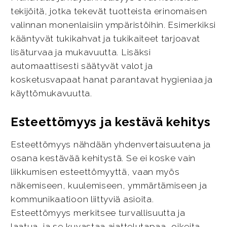
tekijöitä, jotka tekevät tuotteista erinomaisen
valinnan monenlaisiin ympäristöihin. Esimerkiksi
kääntyvät tukikahvat ja tukikaiteet tarjoavat
lisäturvaa ja mukavuutta. Lisäksi
automaattisesti säätyvät valot ja
kosketusvapaat hanat parantavat hygieniaa ja
käyttömukavuutta.
Esteettömyys ja kestävä kehitys
Esteettömyys nähdään yhdenvertaisuutena ja
osana kestävää kehitystä. Se ei koske vain
liikkumisen esteettömyyttä, vaan myös
näkemiseen, kuulemiseen, ymmärtämiseen ja
kommunikaatioon liittyviä asioita.
Esteettömyys merkitsee turvallisuutta ja
laatua, ja se kuvastaa ajattelutapaa, oikeita