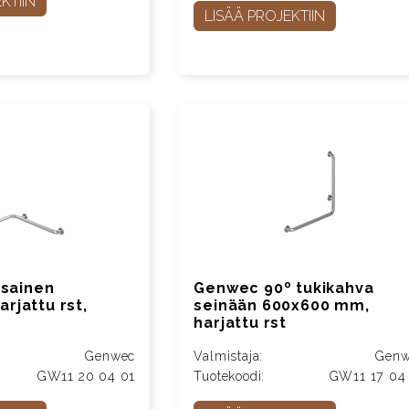
KTIIN
LISÄÄ PROJEKTIIN
sainen
Genwec 90º tukikahva
arjattu rst,
seinään 600x600 mm,
harjattu rst
Genwec
Valmistaja:
Genw
GW11 20 04 01
Tuotekoodi:
GW11 17 04