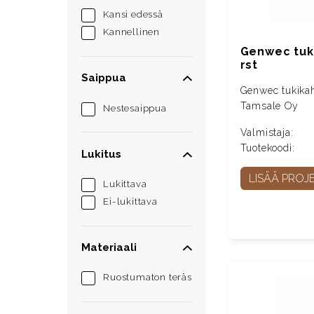
Kansi edessä
Kannellinen
Genwec tuk
rst
Saippua
Genwec tukika
Tamsale Oy
Nestesaippua
Valmistaja:
Tuotekoodi:
Lukitus
LISÄÄ PROJE
Lukittava
Ei-lukittava
Materiaali
Ruostumaton teräs