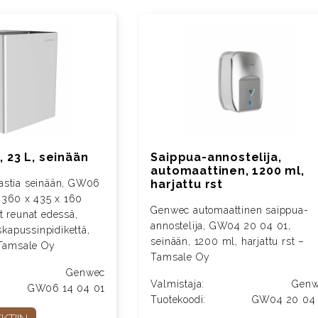
, 23 L, seinään
Saippua-annostelija,
automaattinen, 1200 ml,
harjattu rst
astia seinään, GW06
, 360 x 435 x 160
Genwec automaattinen saippua-
t reunat edessä,
annostelija, GW04 20 04 01,
oskapussinpidikettä,
seinään, 1200 ml, harjattu rst –
Tamsale Oy
Tamsale Oy
Genwec
Valmistaja:
Genw
GW06 14 04 01
Tuotekoodi:
GW04 20 04