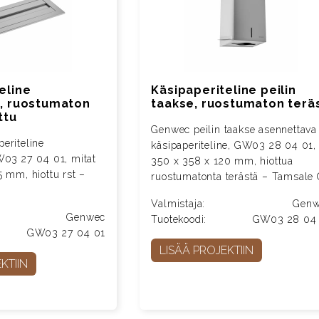
eline
Käsipaperiteline peilin
n, ruostumaton
taakse, ruostumaton terä
ttu
Genwec peilin taakse asennettava
eriteline
käsipaperiteline, GW03 28 04 01,
W03 27 04 01, mitat
350 x 358 x 120 mm, hiottua
5 mm, hiottu rst –
ruostumatonta terästä – Tamsale
Valmistaja:
Genw
Genwec
Tuotekoodi:
GW03 28 04
GW03 27 04 01
LISÄÄ PROJEKTIIN
KTIIN