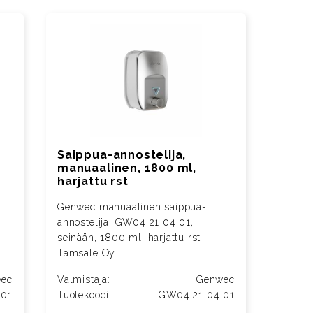
Saippua-annostelija,
manuaalinen, 1800 ml,
harjattu rst
Genwec manuaalinen saippua-
annostelija, GW04 21 04 01,
seinään, 1800 ml, harjattu rst –
Tamsale Oy
ec
Valmistaja:
Genwec
 01
Tuotekoodi:
GW04 21 04 01