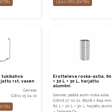
KTIIN
LISÄÄ PROJEKTIIN
 tukikahva
Erotteleva roska-astia, 60
jattu rst, vasen
+ 30 L + 30 L, harjattu
alumiini
Genwec
Genwec päältä avoin roska-astia,
GW11 15 04 01
GW06 27 02 01, Ø508 x 849 mm
60 L + 30 L + 30 L, harjattu alumii
KTIIN
– Tamsale Oy