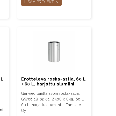
LISÄÄ PROJEKTIIN
 L
Erotteleva roska-astia, 60 L
+ 60 L, harjattu alumiini
Genwec päältä avoin roska-astia,
GW06 18 02 01, Ø508 x 849, 60 L +
,
60 L, harjattu alumiini – Tamsale
ni
Oy