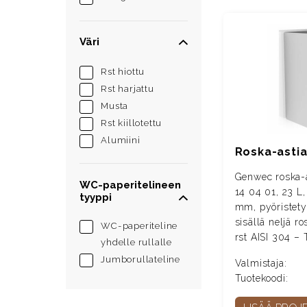
Väri
Rst hiottu
Rst harjattu
Musta
Rst kiillotettu
Alumiini
Roska-astia
Genwec roska-
WC-paperitelineen
14 04 01, 23 L
tyyppi
mm, pyöristety
sisällä neljä r
WC-paperiteline
rst AISI 304
– 
yhdelle rullalle
Jumborullateline
Valmistaja:
Tuotekoodi: