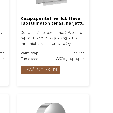
,
Käsipaperiteline, lukittava,
ruostumaton teräs, harjattu
5
Genwec käsipaperiteline, GW03 04
04 01, lukittava, 279 x 203 x 102
mm, hiottu rst – Tamsale Oy
ec
Valmistaja:
Genwec
 01
Tuotekoodi:
GW03 04 04 01
LISÄÄ PROJEKTIIN