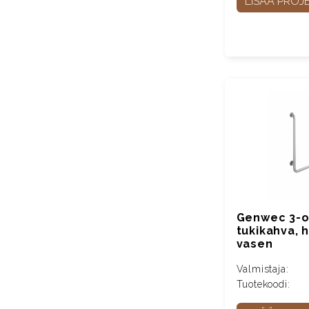
LISÄÄ PROJE
Genwec 3-o
tukikahva, h
vasen
Valmistaja:
Tuotekoodi: