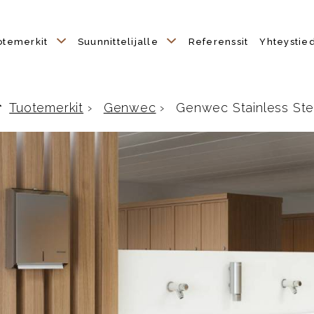
otemerkit
Suunnittelijalle
Referenssit
Yhteystie
Tuotemerkit
›
Genwec
›
Genwec Stainless Ste
Etusivulle