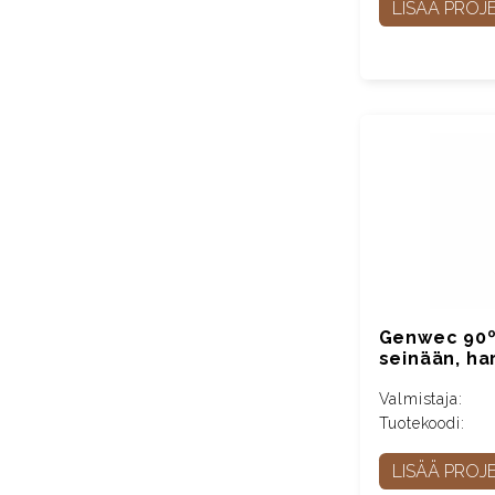
LISÄÄ PROJE
Genwec 90º
seinään, har
Valmistaja:
Tuotekoodi:
LISÄÄ PROJE