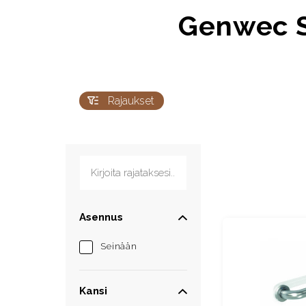
Genwec S
Rajaukset
Kirjoita rajataksesi...
Asennus
Seinään
Kansi