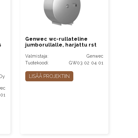
Genwec wc-rullateline
s
jumborullalle, harjattu rst
Valmistaja:
Genwec
Tuotekoodi:
GW03 02 04 01
LISÄÄ PROJEKTIIN
 Oy
ec
 01