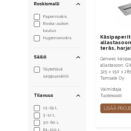
Roskismalli
Paperiroskis
Roska-aukon
kaulus
Käsipaperit
Hygieniaroskis
allastasoo
teräs, harja
Säiliö
Genwec käsipap
allastasoon, G
Täytettävä
325 x 150 x 28
saippuasäiliö
Tamsale Oy
Valmistaja:
Tilavuus
Tuotekoodi:
LISÄÄ PROJE
13-29 L
3-12 L
30-60 L
61-150 L