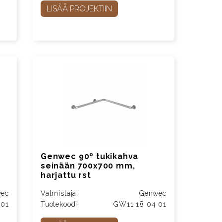
LISÄÄ PROJEKTIIN
Genwec 90º tukikahva
seinään 700x700 mm,
harjattu rst
ec
Valmistaja:
Genwec
 01
Tuotekoodi:
GW11 18 04 01