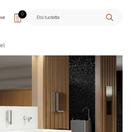
0
dot
HAE
el