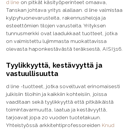
d line
on pitkät käsityöperinteet omaava,
Tanskan johtava yritys alallaan. d line valmistaa
kylpyhuonevarusteita, rakennusheloja ja
esteettömien tilojen varusteita. Yrityksen
tunnusmerkki ovat laadukkaat tuotteet, jotka
on valmistettu lujimmasta muokattavissa
olevasta haponkestävästä teräksestä, AISI316.
Tyylikkyyttä, kestävyyttä ja
vastuullisuutta
d line -tuotteet, jotka soveltuvat erinomaisesti
julkisiin tiloihin ja kaikkiin kohteisiin, joissa
vaaditaan sekä tyylikkyyttä että pitkäikäistä
toimintavarmuutta, laatua ja kestävyyttä,
tarjoavat jopa 20 vuoden tuotetakuun.
Yhteistyössä arkkitehtiprofessoreiden
Knud