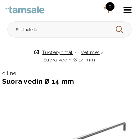
Skip to content
0
HAE
Tuoteryhmät
›
Vetimet
›
Etusivulle
Suora vedin Ø 14 mm
d line
Suora vedin Ø 14 mm