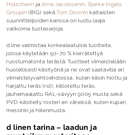
Holscherin
ja
Arne Jacobsenin
,
Bjarke Ingels
Groupin
(BIG) sekä
Tom Dixonin
kaltaisten
suunnittelijoiden kanssa on luotu laaja
valikoima tuotesarjoja.
d line valmistaa korkealaatuisia tuotteita,
joissa käytetään 50–70 % kierrätettyä
ruostumatonta terästä. Tuotteet viimeistellään
huolellisesti käsityönä ja ne ovat saatavilla eri
viimeistelyvaihtoehdoissa, kuten käsin hiottu ja
harjattu teräs (rst), kiillotettu teräs,
jauhemaalattu RAL-sävyyn 9005 musta sekä
PVD-käsitelty rosteri eri väreissä, kuten kupari,
messinki ja hiilenmusta.
d linen tarina – laadun ja