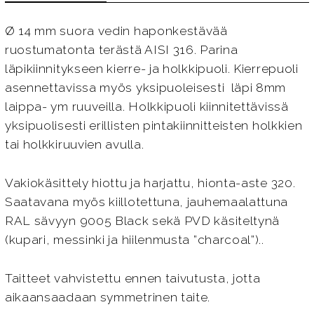
Ø 14 mm suora vedin haponkestävää
ruostumatonta terästä AISI 316. Parina
läpikiinnitykseen kierre- ja holkkipuoli. Kierrepuoli
asennettavissa myös yksipuoleisesti läpi 8mm
laippa- ym ruuveilla. Holkkipuoli kiinnitettävissä
yksipuolisesti erillisten pintakiinnitteisten holkkien
tai holkkiruuvien avulla.
Vakiokäsittely hiottu ja harjattu, hionta-aste 320.
Saatavana myös kiillotettuna, jauhemaalattuna
RAL sävyyn 9005 Black sekä PVD käsiteltynä
(kupari, messinki ja hiilenmusta ”charcoal”)..
Taitteet vahvistettu ennen taivutusta, jotta
aikaansaadaan symmetrinen taite.