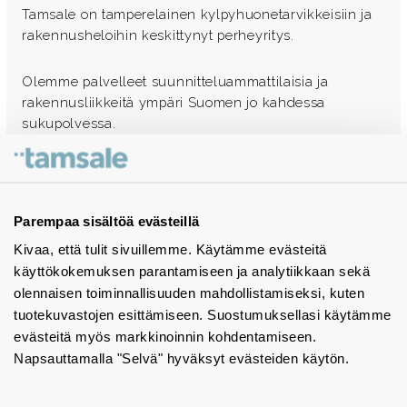
Tamsale on tamperelainen kylpyhuonetarvikkeisiin ja
rakennusheloihin keskittynyt perheyritys.
Olemme palvelleet suunnitteluammattilaisia ja
rakennusliikkeitä ympäri Suomen jo kahdessa
sukupolvessa.
Ota yhteyttä - autamme mielellämme
Tuotekuvastot
Parempaa sisältöä evästeillä
Kivaa, että tulit sivuillemme. Käytämme evästeitä
Instagram
käyttökokemuksen parantamiseen ja analytiikkaan sekä
BIM-objektit
olennaisen toiminnallisuuden mahdollistamiseksi, kuten
tuotekuvastojen esittämiseen. Suostumuksellasi käytämme
Yhteystiedot
evästeitä myös markkinoinnin kohdentamiseen.
Napsauttamalla "Selvä" hyväksyt evästeiden käytön.
Tiedotteet
Tietosuojaseloste