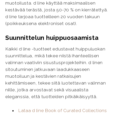
muotoilusta. d line käyttää maksimaalisen
kestävää terästä, josta 50-70 % on kierrätettyä.
d line tarjoaa tuotteilleen 20 vuoden takuun
(poikkeuksena elektroniset osat).
Suunnittelun huippuosaamista
Kaikki d line -tuotteet edustavat huippuluokan
suunnittelua, mikä tekee niistä ihanteellisen
valinnan vaativiin sisustusprojekteihin. d linen
sitoutuminen jatkuvaan laadukkaaseen
muotoiluun ja kestävien ratkaisujen
kehittämiseen, tekee siitä luotettavan valinnan
niille, jotka arvostavat sekä visuaalista
eleganssia, että tuotteiden pitkäikäisyyttä.
Lataa d line Book of Curated Collections