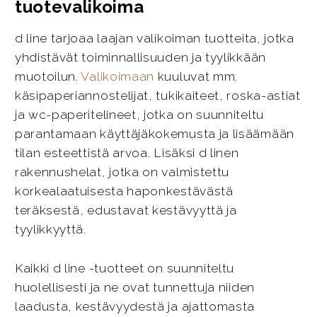
tuotevalikoima
d line tarjoaa laajan valikoiman tuotteita, jotka
yhdistävät toiminnallisuuden ja tyylikkään
muotoilun.
Valikoimaan
kuuluvat mm.
käsipaperiannostelijat, tukikaiteet, roska-astiat
ja wc-paperitelineet, jotka on suunniteltu
parantamaan käyttäjäkokemusta ja lisäämään
tilan esteettistä arvoa. Lisäksi d linen
rakennushelat, jotka on valmistettu
korkealaatuisesta haponkestävästä
teräksestä, edustavat kestävyyttä ja
tyylikkyyttä.
Kaikki d line -tuotteet on suunniteltu
huolellisesti ja ne ovat tunnettuja niiden
laadusta, kestävyydestä ja ajattomasta