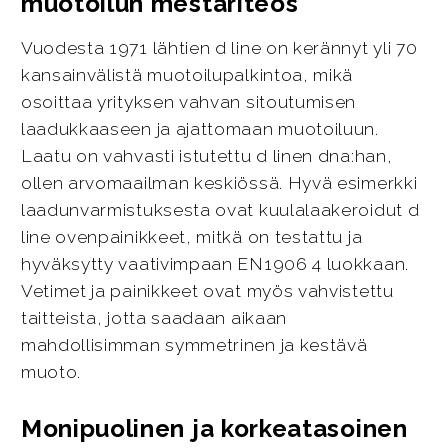
muotoilun mestariteos
Vuodesta 1971 lähtien d line on kerännyt yli 70
kansainvälistä muotoilupalkintoa, mikä
osoittaa yrityksen vahvan sitoutumisen
laadukkaaseen ja ajattomaan muotoiluun.
Laatu on vahvasti istutettu d linen dna:han,
ollen arvomaailman keskiössä. Hyvä esimerkki
laadunvarmistuksesta ovat kuulalaakeroidut d
line ovenpainikkeet, mitkä on testattu ja
hyväksytty vaativimpaan EN1906 4 luokkaan.
Vetimet ja painikkeet ovat myös vahvistettu
taitteista, jotta saadaan aikaan
mahdollisimman symmetrinen ja kestävä
muoto.
Monipuolinen ja korkeatasoinen