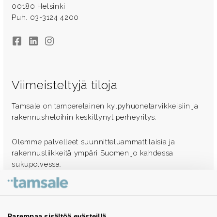
00180 Helsinki
Puh. 03-3124 4200
Facebook
LinkedIn
Instagram
Viimeisteltyjä tiloja
Tamsale on tamperelainen kylpyhuonetarvikkeisiin ja
rakennusheloihin keskittynyt perheyritys.
Olemme palvelleet suunnitteluammattilaisia ja
rakennusliikkeitä ympäri Suomen jo kahdessa
sukupolvessa.
Ota yhteyttä - autamme mielellämme
Tuotekuvastot
Parempaa sisältöä evästeillä