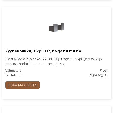
Pyyhekoukku, 2 kpl, rst, harjattu musta
Frost Quadra pyyhekoukku 8L, Q301203674, 2 kpl, 36 x 22 x 36
mm, rst, harjattu musta – Tamsale Oy
Valmistaja:
Frost
Tuotekoodi:
Q301203674
LISÄÄ PROJEKTIIN