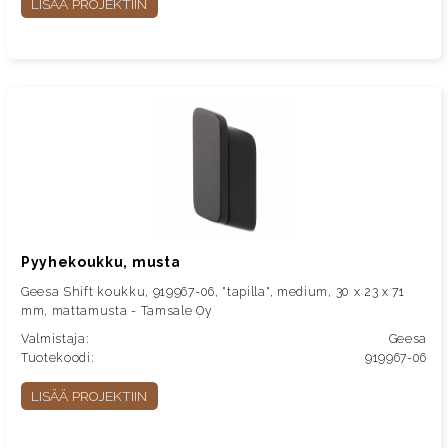
LISÄÄ PROJEKTIIN
Pyyhekoukku, musta
Geesa Shift koukku, 919967-06, "tapilla", medium, 30 x 23 x 71
mm, mattamusta - Tamsale Oy
Valmistaja:
Geesa
Tuotekoodi:
919967-06
LISÄÄ PROJEKTIIN