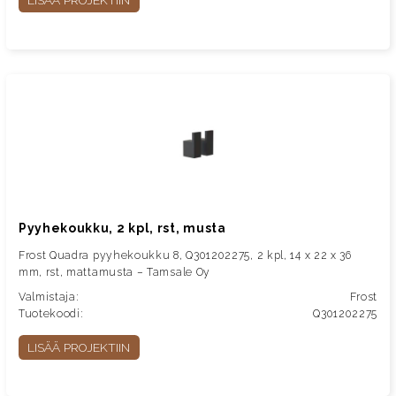
LISÄÄ PROJEKTIIN
Pyyhekoukku, 2 kpl, rst, musta
Frost Quadra pyyhekoukku 8, Q301202275, 2 kpl, 14 x 22 x 36
mm, rst, mattamusta – Tamsale Oy
Valmistaja:
Frost
Tuotekoodi:
Q301202275
LISÄÄ PROJEKTIIN