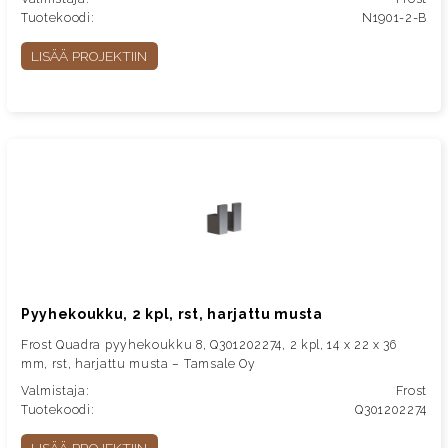
Tuotekoodi:
N1901-2-B
LISÄÄ PROJEKTIIN
Pyyhekoukku, 2 kpl, rst, harjattu musta
Frost Quadra pyyhekoukku 8, Q301202274, 2 kpl, 14 x 22 x 36
mm, rst, harjattu musta – Tamsale Oy
Valmistaja:
Frost
Tuotekoodi:
Q301202274