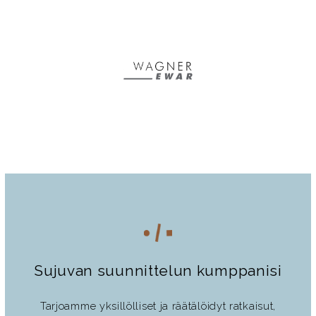
Sujuvan suunnittelun kumppanisi
Tarjoamme yksillölliset ja räätälöidyt ratkaisut,