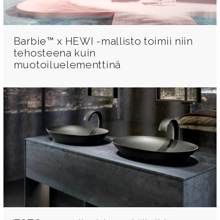
Barbie™ x HEWI -mallisto toimii niin
tehosteena kuin
muotoiluelementtinä