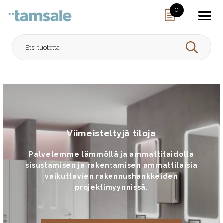
Skip to content
0
HAE
Viimeisteltyjä tiloja
Palvelemme lämmöllä ja ammattitaidolla
sisustamisen ja rakentamisen ammattilaisia
vaikuttavien rakennushankkeiden
projektimyynnissä.