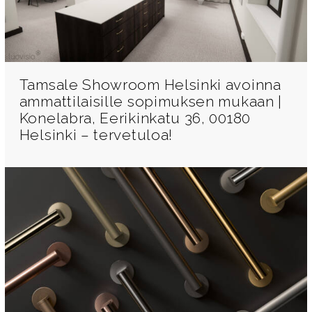
Tamsale Showroom Helsinki avoinna
ammattilaisille sopimuksen mukaan |
Konelabra, Eerikinkatu 36, 00180
Helsinki – tervetuloa!