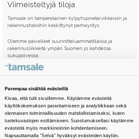
Viimeisteltyjä tiloja
Tamsale on tamperelainen kylpyhuonetarvikkeisiin ja
rakennusheloihin keskittynyt perheyritys.
Olemme palvelleet suunnitteluammattilaisia ja
rakennusliikkeitä ympäri Suomen jo kahdessa
sukupolvessa.
Ota yhteyttä - autamme mielellämme
Tuotekuvastot
Parempaa sisältöä evästeillä
Kivaa, että tulit sivuillemme. Käytämme evästeitä
Instagram
käyttökokemuksen parantamiseen ja analytiikkaan sekä
BIM-objektit
olennaisen toiminnallisuuden mahdollistamiseksi, kuten
tuotekuvastojen esittämiseen. Suostumuksellasi käytämme
Yhteystiedot
evästeitä myös markkinoinnin kohdentamiseen.
Napsauttamalla "Selvä" hyväksyt evästeiden käytön.
Tiedotteet