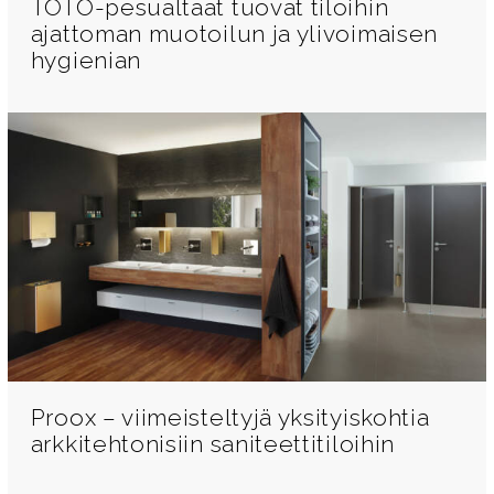
TOTO-pesualtaat tuovat tiloihin
ajattoman muotoilun ja ylivoimaisen
hygienian
Proox – viimeisteltyjä yksityiskohtia
arkkitehtonisiin saniteettitiloihin