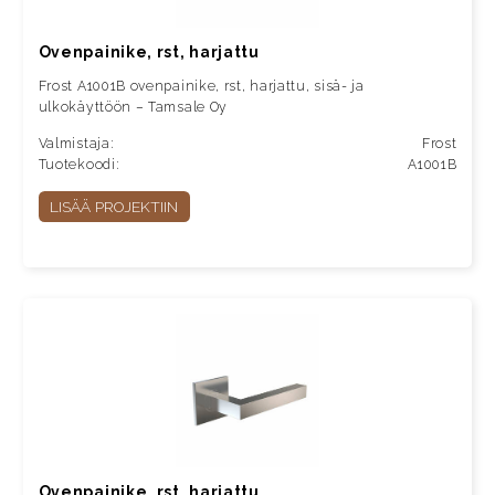
Ovenpainike, rst, harjattu
Frost A1001B ovenpainike, rst, harjattu, sisä- ja
ulkokäyttöön – Tamsale Oy
Valmistaja:
Frost
Tuotekoodi:
A1001B
LISÄÄ PROJEKTIIN
Ovenpainike, rst, harjattu