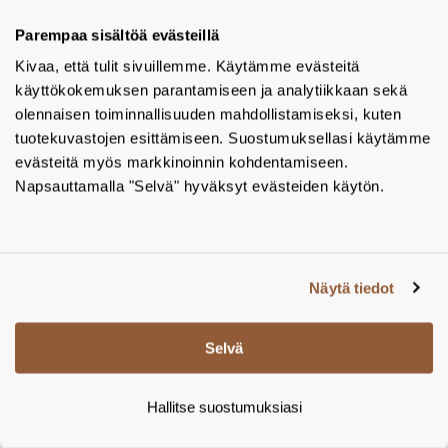
Parempaa sisältöä evästeillä
Kivaa, että tulit sivuillemme. Käytämme evästeitä
käyttökokemuksen parantamiseen ja analytiikkaan sekä
olennaisen toiminnallisuuden mahdollistamiseksi, kuten
tuotekuvastojen esittämiseen. Suostumuksellasi käytämme
evästeitä myös markkinoinnin kohdentamiseen.
Ovenpainike, rst, kiillotettu
Napsauttamalla "Selvä" hyväksyt evästeiden käytön.
Frost A1007SP ovenpainike, rst, kiillotettu, sisä- ja
ulkokäyttöön – Tamsale Oy
Valmistaja:
Frost
Tuotekoodi:
A1007SP
Näytä tiedot
LISÄÄ PROJEKTIIN
Selvä
Hallitse suostumuksiasi