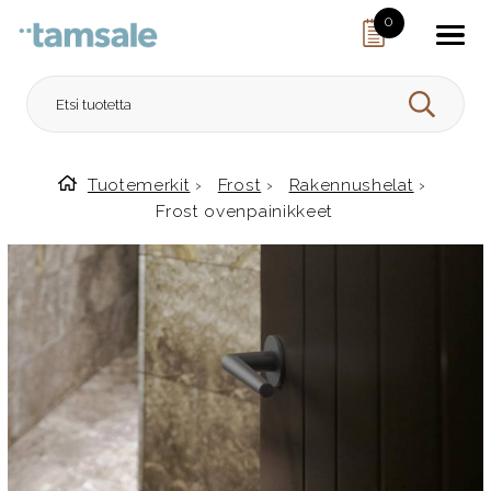
Skip to content
0
HAE
Tuotemerkit
›
Frost
›
Rakennushelat
›
Etusivulle
Frost ovenpainikkeet