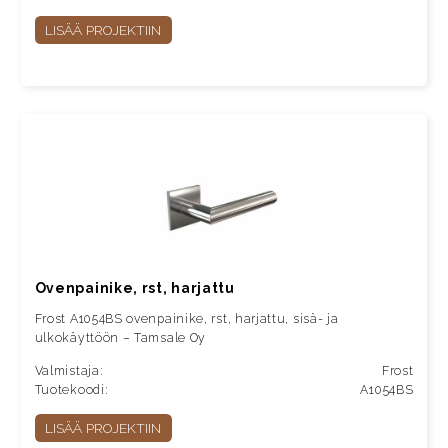
LISÄÄ PROJEKTIIN
Ovenpainike, rst, harjattu
Frost A1054BS ovenpainike, rst, harjattu, sisä- ja
ulkokäyttöön – Tamsale Oy
Valmistaja:
Frost
Tuotekoodi:
A1054BS
LISÄÄ PROJEKTIIN