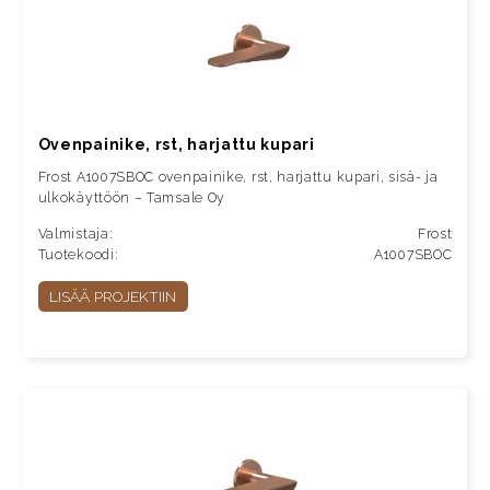
Ovenpainike, rst, harjattu kupari
Frost A1007SBOC ovenpainike, rst, harjattu kupari, sisä- ja
ulkokäyttöön – Tamsale Oy
Valmistaja:
Frost
Tuotekoodi:
A1007SBOC
LISÄÄ PROJEKTIIN