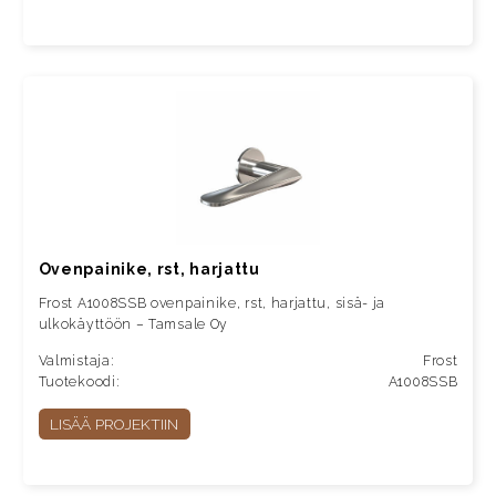
Ovenpainike, rst, harjattu
Frost A1008SSB ovenpainike, rst, harjattu, sisä- ja
ulkokäyttöön – Tamsale Oy
Valmistaja:
Frost
Tuotekoodi:
A1008SSB
LISÄÄ PROJEKTIIN