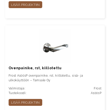
LISÄÄ PROJEKTIIN
Ovenpainike, rst, kiillotettu
Frost A1001P ovenpainike, rst, kiillotettu, sisä- ja
ulkokäyttöön – Tamsale Oy
Valmistaja:
Frost
Tuotekoodi:
A1001P
LISÄÄ PROJEKTIIN