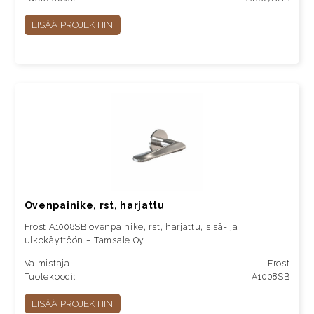
LISÄÄ PROJEKTIIN
Ovenpainike, rst, harjattu
Frost A1008SB ovenpainike, rst, harjattu, sisä- ja
ulkokäyttöön – Tamsale Oy
Valmistaja:
Frost
Tuotekoodi:
A1008SB
LISÄÄ PROJEKTIIN