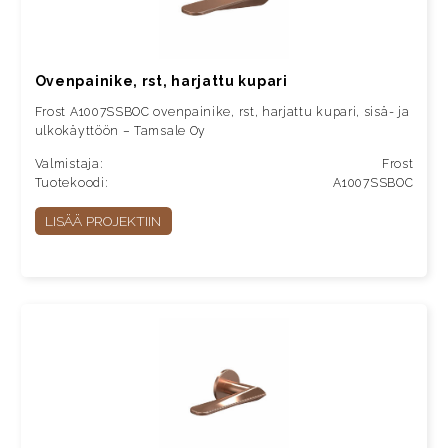
Ovenpainike, rst, harjattu kupari
Frost A1007SSBOC ovenpainike, rst, harjattu kupari, sisä- ja
ulkokäyttöön – Tamsale Oy
Valmistaja:
Frost
Tuotekoodi:
A1007SSBOC
LISÄÄ PROJEKTIIN